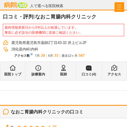
病院なび
人で選べる医院検索
口コミ・評判:
なおこ胃腸内科クリニック
最終情報更新日から5年以上が経過しています。
事前に必ず該当の医療機関に直接ご確認ください。
鹿児島県鹿児島市薬師2丁目43-32 井上ビル2F
消化器内科
内科
※
28
33
587
アクセス数
7月
:
6月
:
過去12ヶ月:
医院トップ
診療案内
医師
口コミ(
4
)
アクセス
なおこ胃腸内科クリニック
の口コミ
4