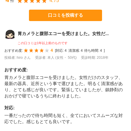
4.75
件
口コミを投稿する
胃カメラと腹部エコーを受けました。女性だ...
この口コミは1年以上前のものです
4
おすすめ度:
[
対応:
4
清潔感:
4
待ち時間:
4
]
投稿者: hiro さん
受診者: 本人 (女性・ 50代)
受診時期: 2018年
おすすめ度
:
胃カメラと腹部エコーを受けました。女性だけのスタッフ、
最新の器具、近所という事で選びました。明るく清潔感があ
り、とても感じが良いです。緊張していましたが、鎮静剤の
おかげで寝ているうちに終わりました。
対応
:
一番だったので待ち時間も短く、全てにおいてスムーズな対
応でした。感じもとても良いです。