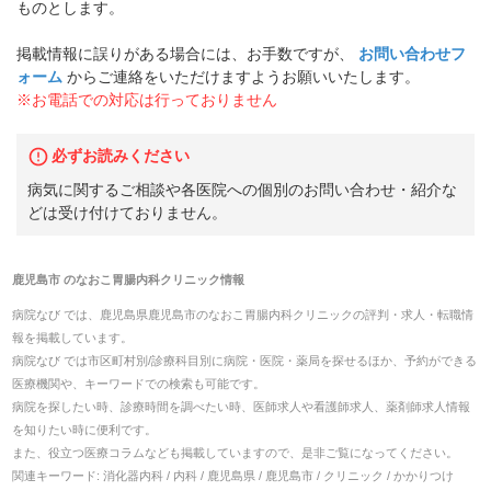
ものとします。
掲載情報に誤りがある場合には、お手数ですが、
お問い合わせフ
ォーム
からご連絡をいただけますようお願いいたします。
※お電話での対応は行っておりません
必ずお読みください
病気に関するご相談や各医院への個別のお問い合わせ・紹介な
どは受け付けておりません。
鹿児島市
の
なおこ胃腸内科クリニック
情報
病院なび では、
鹿児島県
鹿児島市
の
なおこ胃腸内科クリニック
の
評判・求人・転職
情
報を掲載しています。
病院なび では市区町村別/診療科目別に病院・医院・薬局を探せるほか、予約ができる
医療機関や、キーワードでの検索も可能です。
病院を探したい時、診療時間を調べたい時、医師求人や看護師求人、薬剤師求人情報
を知りたい時に便利です。
また、役立つ医療コラムなども掲載していますので、是非ご覧になってください。
関連キーワード:
消化器内科 / 内科 / 鹿児島県 / 鹿児島市 / クリニック / かかりつけ