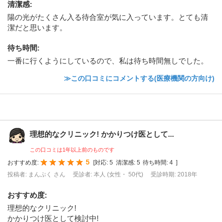
清潔感
:
陽の光がたくさん入る待合室が気に入っています。とても清
潔だと思います。
待ち時間
:
一番に行くようにしているので、私は待ち時間無しでした。
≫この口コミにコメントする(医療機関の方向け)
理想的なクリニック! かかりつけ医として...
この口コミは1年以上前のものです
5
おすすめ度:
[
対応:
5
清潔感:
5
待ち時間:
4
]
投稿者: まんぷく さん
受診者: 本人 (女性・ 50代)
受診時期: 2018年
おすすめ度
:
理想的なクリニック!
かかりつけ医として検討中!