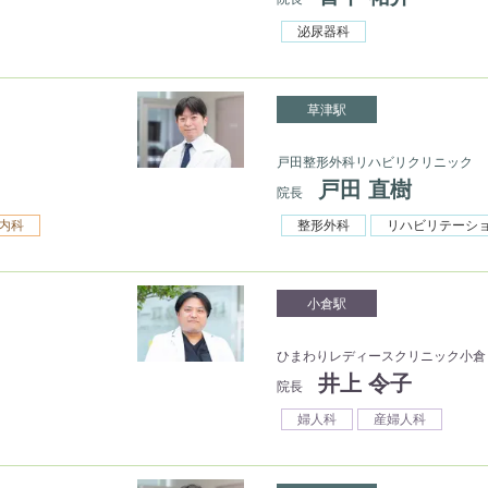
泌尿器科
草津駅
戸田整形外科リハビリクリニック
戸田 直樹
院長
内科
整形外科
リハビリテーシ
小倉駅
ひまわりレディースクリニック小倉
井上 令子
院長
婦人科
産婦人科