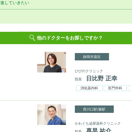
邁進していきたい
他のドクターをお探しですか？
静岡市葵区
ひびのクリニック
日比野 正幸
院長
消化器内科
肛門外科
西川口駅/蕨駅
かわぐち泌尿器科クリニック
喜早 祐介
院長