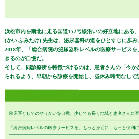
診療時間
浜松市内を南北に走る国道152号線沿いの好立地にあ
7:55 - 12:00
(かい ふみたけ) 先生は、泌尿器科の道をひとすじに
12:00 - 15:00
2018年、「総合病院の泌尿器科レベルの医療サービス
きるのが自慢だ。
休診日：土、日、祝
備考: ★診察終了時間の30分前までに受付をお願いします。
そして、同診療所を特徴づけるのは、患者さんの「今か
られるよう、早朝から診療を開始し、昼休み時間なしで
※診療時間や臨時休診・診療内容等について、事前に必ず医療機関
>>病院なびで医療機関の詳細を見る
臨床医としてのやりがいを自覚。少しでも長く地域と患者さんに
「総合病院レベルの医療サービスを、もっと身近に、もっと便利