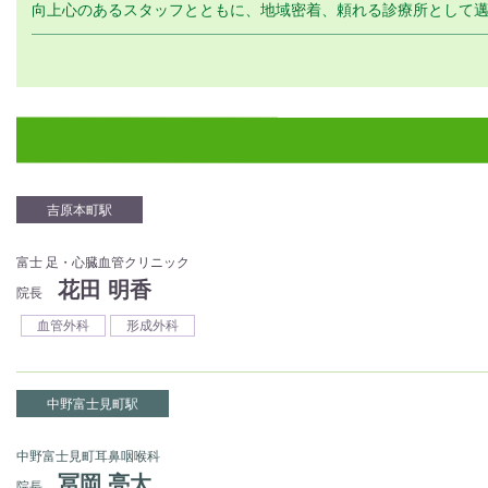
向上心のあるスタッフとともに、地域密着、頼れる診療所として
吉原本町駅
富士 足・心臓血管クリニック
花田 明香
院長
血管外科
形成外科
中野富士見町駅
中野富士見町耳鼻咽喉科
冨岡 亮太
院長