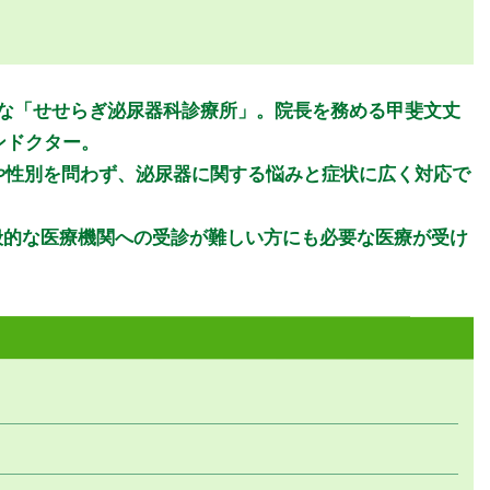
金曜日
土曜日
日曜日
祝日
金
土
日
祝
的な「せせらぎ泌尿器科診療所」。院長を務める甲斐文丈
●
ンドクター。
●
や性別を問わず、泌尿器に関する悩みと症状に広く対応で
般的な医療機関への受診が難しい方にも必要な医療が受け