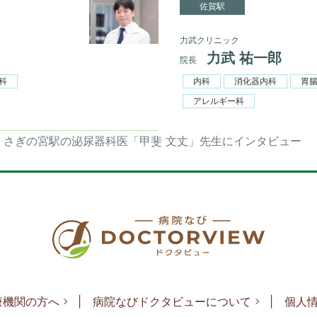
佐賀駅
力武クリニック
力武 祐一郎
院長
科
内科
消化器内科
胃
アレルギー科
さぎの宮駅の泌尿器科医「甲斐 文丈」先生にインタビュー
療機関の方へ
病院なびドクタビューについて
個人