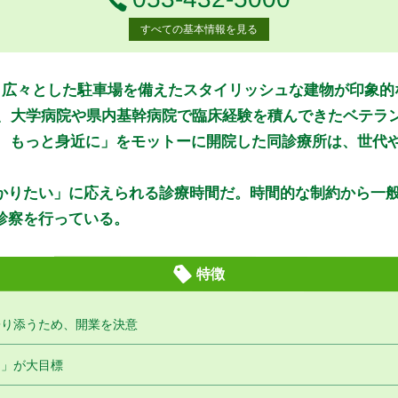
すべての基本情報を見る
月曜日
火曜日
水曜日
木曜日
月
火
水
木
る、広々とした駐車場を備えたスタイリッシュな建物が印象
●
●
●
●
歩み、大学病院や県内基幹病院で臨床経験を積んできたベテラ
●
●
●
●
を、もっと身近に」をモットーに開院した同診療所は、世代
かりたい」に応えられる診療時間だ。時間的な制約から一
診察を行っている。
ホームページ、またはお電話にてご確認ください。
特徴
公式HPはこちら
寄り添うため、開業を決意
初診受付
に」が大目標