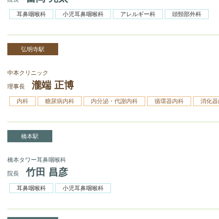
耳鼻咽喉科
小児耳鼻咽喉科
アレルギー科
頭頸部外科
弘明寺駅
中本クリニック
瀧端 正博
理事長
内科
糖尿病内科
内分泌・代謝内科
循環器内科
消化器
橋本駅
橋本タワー耳鼻咽喉科
竹田 昌彦
院長
耳鼻咽喉科
小児耳鼻咽喉科