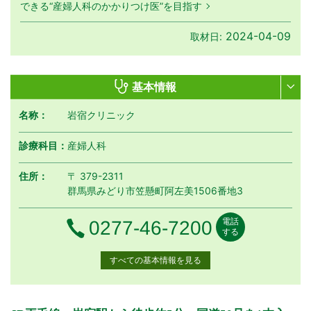
できる“産婦人科のかかりつけ医”を目指す
2024-04-09
取材日:
基本情報
名称：
岩宿クリニック
診療科目：
産婦人科
住所：
〒 379-2311
群馬県みどり市笠懸町阿左美1506番地3
電話
電話番号
0277-46-7200
する
すべての基本情報を見る
月曜日
火曜日
水曜日
木曜日
金曜日
土曜日
日曜日
祝日
診療時間
月
火
水
木
金
土
日
祝