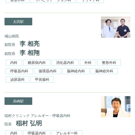
太田駅
城山病院
李 相亮
副院長
李 相翔
副院長
内科
糖尿病内科
消化器内科
外科
整形外科
呼吸器内科
循環器内科
脳神経内科
脳神経外科
泌尿器科
甲状腺科
高崎駅
稲村クリニック アレルギー・呼吸器内科
稲村 弘明
院長
内科
呼吸器内科
アレルギー科