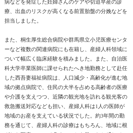
病などを発症した妊婦さんのケアや切迫早産の診
療、出血のリスクが高くなる前置胎盤の分娩などを
担当しました。
また、桐生厚生総合病院や群馬県立小児医療センタ
ーなど複数の関連病院にも在籍し、産婦人科領域に
ついて幅広く臨床経験を積みました。また、自治医
科大学卒業医師に課せられたへき地勤務として赴任
した西吾妻福祉病院は、人口減少・高齢化が進む地
域の拠点病院で、住民の大半を占める高齢者の医療
や介護を支えつつ、近隣の観光地を訪れる観光客の
救急搬送対応なども担い、産婦人科は1人の医師が
地域のお産を支えている状況でした。約3年間の勤
務を通じて、産婦人科の診療はもちろん、地域に根