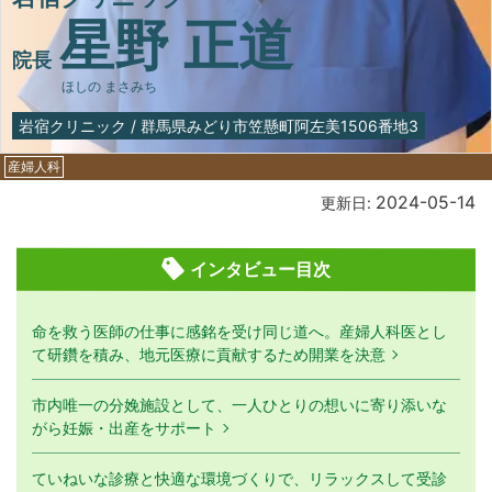
星野 正道
院長
ほしの まさみち
岩宿クリニック
/
群馬県みどり市笠懸町阿左美1506番地3
産婦人科
2024-05-14
更新日:
インタビュー目次
命を救う医師の仕事に感銘を受け同じ道へ。産婦人科医とし
て研鑽を積み、地元医療に貢献するため開業を決意
市内唯一の分娩施設として、一人ひとりの想いに寄り添いな
がら妊娠・出産をサポート
ていねいな診療と快適な環境づくりで、リラックスして受診