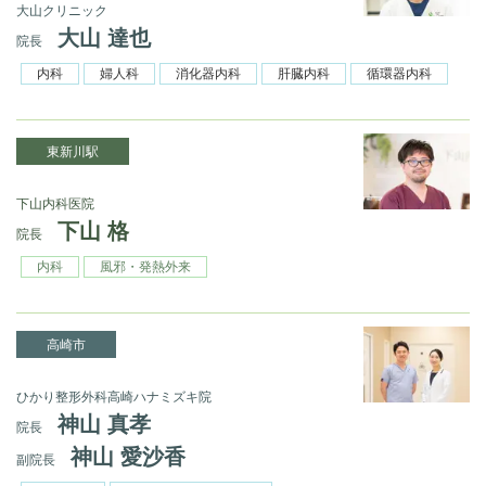
大山クリニック
大山 達也
院長
内科
婦人科
消化器内科
肝臓内科
循環器内科
東新川駅
下山内科医院
下山 格
院長
内科
風邪・発熱外来
高崎市
ひかり整形外科高崎ハナミズキ院
神山 真孝
院長
神山 愛沙香
副院長