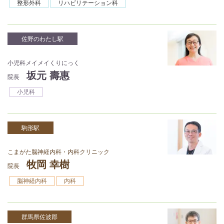
整形外科
リハビリテーション科
佐野のわたし駅
小児科メイメイくりにっく
坂元 壽惠
院長
小児科
駒形駅
こまがた脳神経内科・内科クリニック
牧岡 幸樹
院長
脳神経内科
内科
群馬県佐波郡