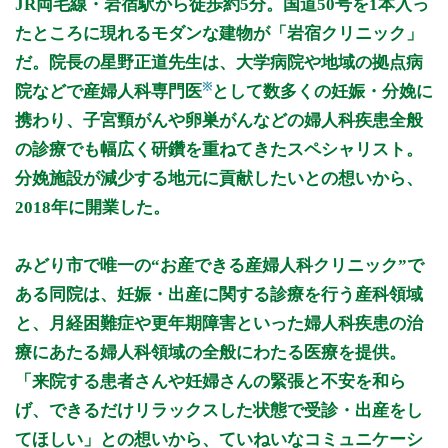
JR両毛線・岩宿駅から徒歩約5分。国道50号を1本入っ
9:00～12:00
●
●
●
●
●
●
たところに現れるモダンな建物が「岩宿クリニック」
15:00～18:00
●
●
●
●
だ。院長の星野正道先生は、大学病院や地域の拠点病
※
院などで産婦人科専門医
として数多くの妊娠・分娩に
休診日：日、祝
備考：・診察医師の希望は当日受付にお声掛けください。(※各
携わり、子宮頸がんや卵巣がんなどの婦人科疾患全般
医師の勤務日についてはホームページよりご確認ください。)
の診療でも幅広く研鑽を重ねてきたスペシャリスト。
・受付終了時間は診療時間の30分前です。
分娩施設が減少する地元に貢献したいとの想いから、
・木曜日、土曜日は午後休診です。
・緊急時には対応いたしますので電話連絡の上ご来院くださ
2018年に開業した。
い。
※診療時間や臨時休診・診療内容等について、事前に必ず医療
みどり市で唯一の“お産できる産婦人科クリニック”で
機関ホームページ、またはお電話にてご確認ください。
ある同院は、妊娠・出産に関する診療を行う産科領域
と、月経困難症や更年期障害といった婦人科疾患の治
>>病院なびで医療機関の詳細を見る
療にあたる婦人科領域の全般にわたる医療を提供。
公式HPはこちら
「来院する患者さんや妊婦さんの緊張と不安を和ら
げ、できるだけリラックスした状態で受診・出産をし
てほしい」との想いから、ていねいなコミュニケーシ