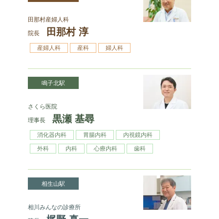
田那村産婦人科
田那村 淳
院長
産婦人科
産科
婦人科
鳴子北駅
さくら医院
黒瀬 基尋
理事長
消化器内科
胃腸内科
内視鏡内科
外科
内科
心療内科
歯科
相生山駅
相川みんなの診療所