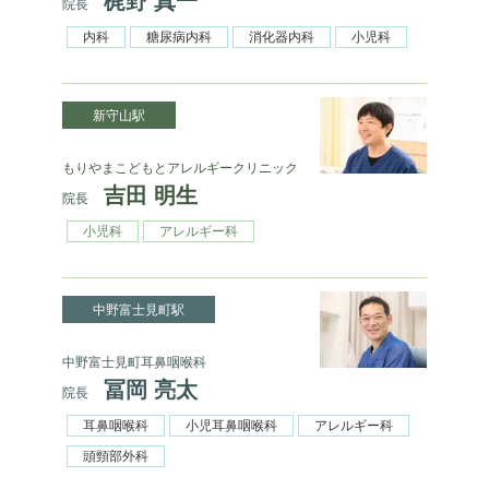
梶野 真一
院長
内科
糖尿病内科
消化器内科
小児科
新守山駅
もりやまこどもとアレルギークリニック
吉田 明生
院長
小児科
アレルギー科
中野富士見町駅
中野富士見町耳鼻咽喉科
冨岡 亮太
院長
耳鼻咽喉科
小児耳鼻咽喉科
アレルギー科
頭頸部外科