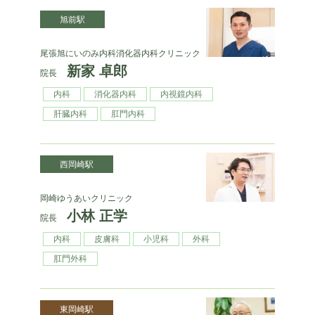
旭前駅
尾張旭にいのみ内科消化器内科クリニック
新家 卓郎
院長
内科
消化器内科
内視鏡内科
肝臓内科
肛門内科
西岡崎駅
岡崎ゆうあいクリニック
小林 正学
院長
内科
皮膚科
小児科
外科
肛門外科
東岡崎駅