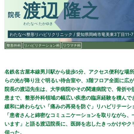
渡辺 隆之
院長
わたなべ たかゆき
わたなべ整形リハビリクリニック
/
愛知県岡崎市竜美東3丁目11-7
整形外科
リハビリテーション科
リウマチ科
名鉄名古屋本線男川駅から徒歩5分、アクセス便利な場
らの光が降り注ぐ明るい待合室や、3階フロア全面に広
院長の渡辺先生は、大学病院やその関連病院で、骨折や
患まで、整形外科領域の幅広い疾患の臨床経験を積んでき
緩和に終わらない「痛みの再発を防ぐ」リハビリテーシ
「患者さんと綿密なコミュニケーションを取りながら、
います」と語る渡辺院長に、医師を志したきっかけやク
伺った。