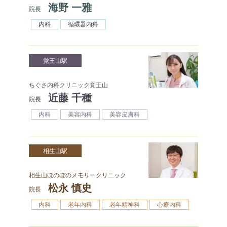
海野 一雅
院長
内科
循環器内科
覚王山駅
ちぐさ内科クリニック覚王山
近藤 千種
院長
内科
美容内科
美容皮膚科
相生山駅
相生山ほのぼのメモリークリニック
松永 慎史
院長
内科
老年内科
老年精神科
心療内科