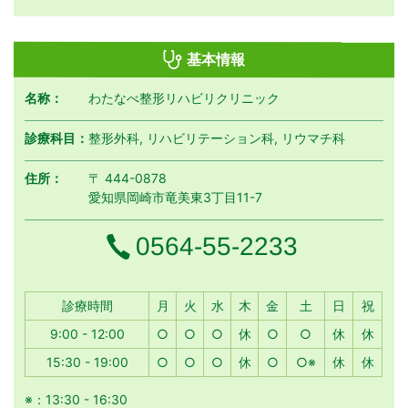
基本情報
名称：
わたなべ整形リハビリクリニック
診療科目：
整形外科, リハビリテーション科, リウマチ科
住所：
〒 444-0878
愛知県岡崎市竜美東3丁目11-7
電話番号
0564-55-2233
月曜日
火曜日
水曜日
木曜日
金曜日
土曜日
日曜日
祝日
診療時間
月
火
水
木
金
土
日
祝
9:00 - 12:00
○
○
○
休
○
○
休
休
15:30 - 19:00
○
○
○
休
○
○※
休
休
※：13:30 - 16:30