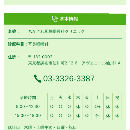
基本情報
名称：
ちかざわ耳鼻咽喉科クリニック
診療科目：
耳鼻咽喉科
住所：
〒 182-0002
東京都調布市仙川町2-12-6 アヴェニール仙川1-A
電話番号
03-3326-3387
月曜日
火曜日
水曜日
木曜日
金曜日
土曜日
日曜日
祝日
診療時間
月
火
水
木
金
土
日
祝
9:00 - 12:30
○
○
○
休
○
○※
休
休
15:00 - 18:30
○
○
○
休
○
休
休
休
休診日：木曜・土曜午後・日曜・祝日