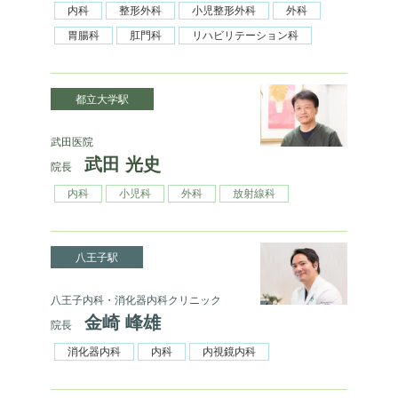
内科
整形外科
小児整形外科
外科
胃腸科
肛門科
リハビリテーション科
都立大学駅
武田医院
武田 光史
院長
内科
小児科
外科
放射線科
八王子駅
八王子内科・消化器内科クリニック
金崎 峰雄
院長
消化器内科
内科
内視鏡内科