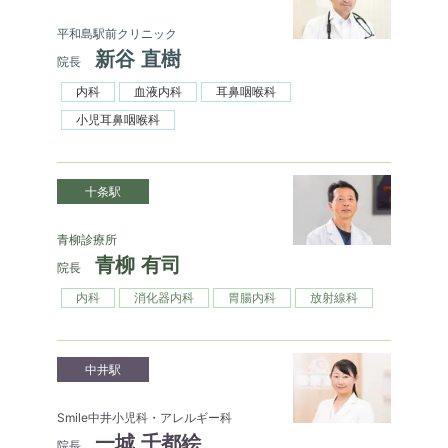
平和島駅前クリニック
新谷 直樹
院長
内科
血液内科
耳鼻咽喉科
小児耳鼻咽喉科
十条駅
青柳診療所
青柳 有司
院長
内科
消化器内科
胃腸内科
放射線科
中井駅
Smile中井小児科・アレルギー科
一城 千都絵
院長