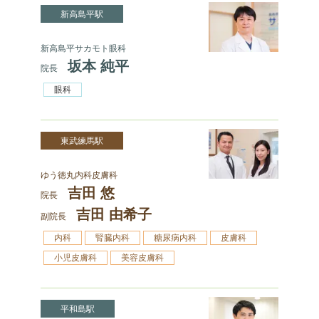
新高島平駅
新高島平サカモト眼科
坂本 純平
院長
眼科
東武練馬駅
ゆう徳丸内科皮膚科
吉田 悠
院長
吉田 由希子
副院長
内科
腎臓内科
糖尿病内科
皮膚科
小児皮膚科
美容皮膚科
平和島駅