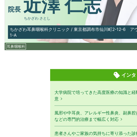
近澤 仁志
院長
ちかざわ さとし
ちかざわ耳鼻咽喉科クリニック
/
東京都調布市仙川町2-12-6 
1-A
耳鼻咽喉科
インタ
大学病院で培ってきた高度医療の知識と経
意
風邪や中耳炎、アレルギー性鼻炎、副鼻腔
などの専門的治療まで幅広く対応
患者さんやご家族の気持ちに寄り添った診