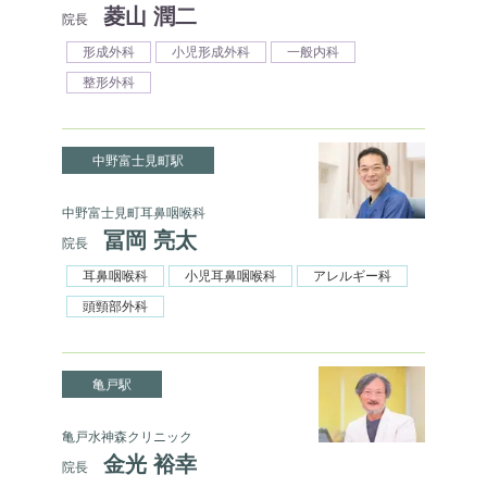
菱山 潤二
院長
形成外科
小児形成外科
一般内科
整形外科
中野富士見町駅
中野富士見町耳鼻咽喉科
冨岡 亮太
院長
耳鼻咽喉科
小児耳鼻咽喉科
アレルギー科
頭頸部外科
亀戸駅
亀戸水神森クリニック
金光 裕幸
院長