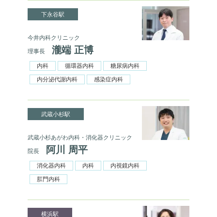
下永谷駅
今井内科クリニック
瀧端 正博
理事長
内科
循環器内科
糖尿病内科
内分泌代謝内科
感染症内科
武蔵小杉駅
武蔵小杉あがわ内科・消化器クリニック
阿川 周平
院長
消化器内科
内科
内視鏡内科
肛門内科
横浜駅