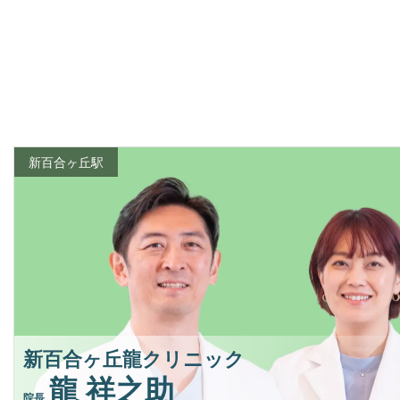
新百合ヶ丘駅
新百合ヶ丘龍クリニック
龍 祥之助
院長