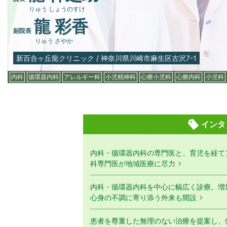
りゅう しょうのすけ
龍 彩香
副院長
りゅう さやか
新百合ヶ丘龍クリニック
/
神奈川県川崎市麻生区古沢7-1
内科
循環器内科
アレルギー科
小児精神科
心療小児科
心療内科
小児科
インタ
内科・循環器内科の専門医と、育児を経て
科専門医が地域医療に尽力
内科・循環器内科を中心に幅広く診療。増
心身の不調に寄り添う外来も開設
患者を尊重した無理のない治療を提案し、