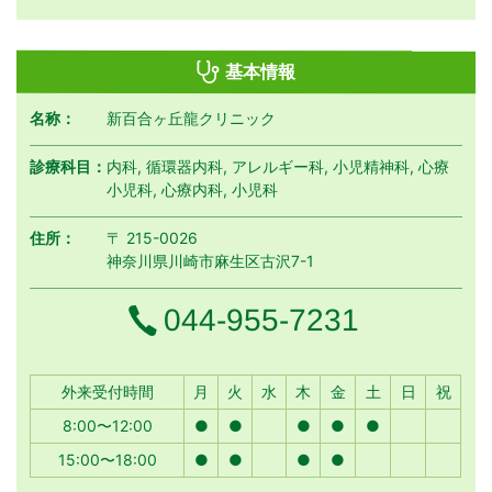
基本情報
名称：
新百合ヶ丘龍クリニック
診療科目：
内科, 循環器内科, アレルギー科, 小児精神科, 心療
小児科, 心療内科, 小児科
住所：
〒 215-0026
神奈川県川崎市麻生区古沢7-1
電話番号
044-955-7231
月曜日
火曜日
水曜日
木曜日
金曜日
土曜日
日曜日
祝日
外来受付時間
月
火
水
木
金
土
日
祝
8:00〜12:00
●
●
●
●
●
15:00〜18:00
●
●
●
●