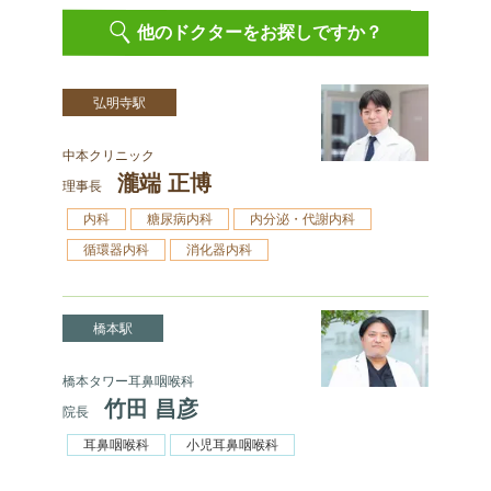
他のドクターをお探しですか？
弘明寺駅
中本クリニック
瀧端 正博
理事長
内科
糖尿病内科
内分泌・代謝内科
循環器内科
消化器内科
橋本駅
橋本タワー耳鼻咽喉科
竹田 昌彦
院長
耳鼻咽喉科
小児耳鼻咽喉科