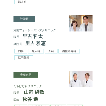
婦人科
辻堂駅
湘南フォーシーズンズクリニック
里吉 哲太
院長
里吉 雅恵
副院長
内科
婦人科
外科
消化器内科
肛門外科
青葉台駅
たちばな台クリニック
山嵜 継敬
院長
秋谷 進
医師