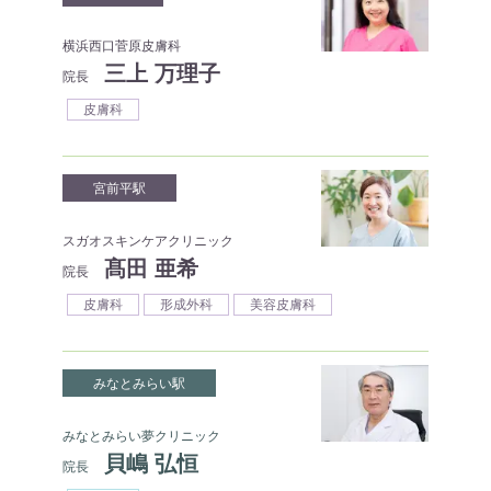
横浜西口菅原皮膚科
三上 万理子
院長
皮膚科
宮前平駅
スガオスキンケアクリニック
髙田 亜希
院長
皮膚科
形成外科
美容皮膚科
みなとみらい駅
みなとみらい夢クリニック
貝嶋 弘恒
院長