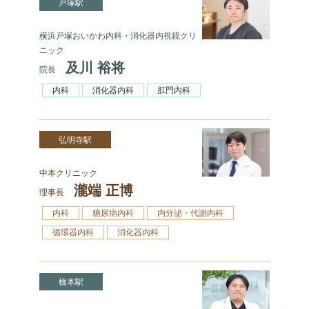
戸塚駅
横浜戸塚おいかわ内科・消化器内視鏡クリ
ニック
及川 裕将
院長
内科
消化器内科
肛門内科
弘明寺駅
中本クリニック
瀧端 正博
理事長
内科
糖尿病内科
内分泌・代謝内科
循環器内科
消化器内科
橋本駅