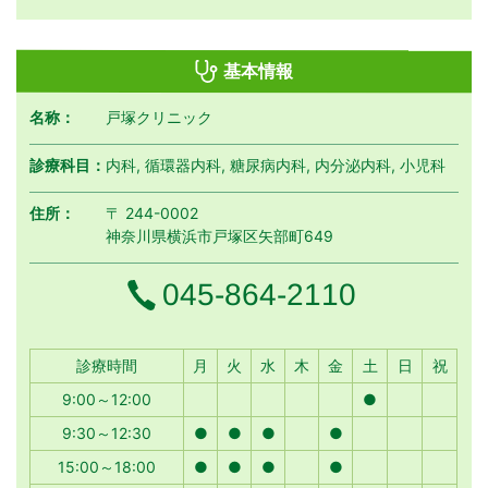
基本情報
名称：
戸塚クリニック
診療科目：
内科, 循環器内科, 糖尿病内科, 内分泌内科, 小児科
住所：
〒 244-0002
神奈川県横浜市戸塚区矢部町649
電話番号
045-864-2110
月曜日
火曜日
水曜日
木曜日
金曜日
土曜日
日曜日
祝日
診療時間
月
火
水
木
金
土
日
祝
9:00～12:00
●
9:30～12:30
●
●
●
●
15:00～18:00
●
●
●
●