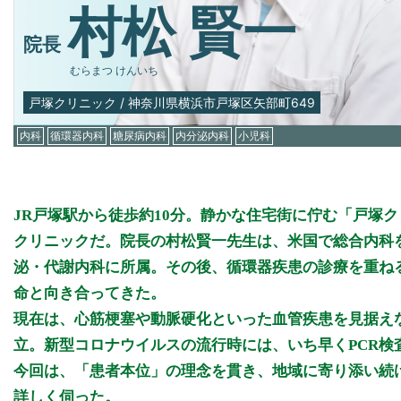
村松 賢一
院長
むらまつ けんいち
戸塚クリニック
/
神奈川県横浜市戸塚区矢部町649
内科
循環器内科
糖尿病内科
内分泌内科
小児科
JR戸塚駅から徒歩約10分。静かな住宅街に佇む「戸塚
クリニックだ。院長の村松賢一先生は、米国で総合内科
泌・代謝内科に所属。その後、循環器疾患の診療を重ね
命と向き合ってきた。
現在は、心筋梗塞や動脈硬化といった血管疾患を見据え
立。新型コロナウイルスの流行時には、いち早くPCR
今回は、「患者本位」の理念を貫き、地域に寄り添い続
詳しく伺った。