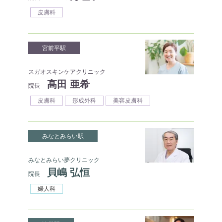
皮膚科
宮前平駅
スガオスキンケアクリニック
髙田 亜希
院長
皮膚科
形成外科
美容皮膚科
みなとみらい駅
みなとみらい夢クリニック
貝嶋 弘恒
院長
婦人科