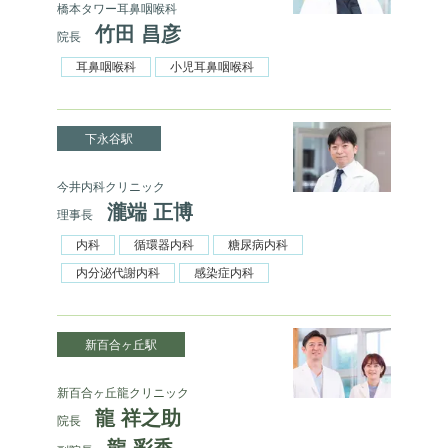
橋本タワー耳鼻咽喉科
竹田 昌彦
院長
耳鼻咽喉科
小児耳鼻咽喉科
下永谷駅
今井内科クリニック
瀧端 正博
理事長
内科
循環器内科
糖尿病内科
内分泌代謝内科
感染症内科
新百合ヶ丘駅
新百合ヶ丘龍クリニック
龍 祥之助
院長
龍 彩香