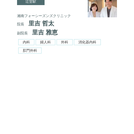
辻堂駅
湘南フォーシーズンズクリニック
里吉 哲太
院長
里吉 雅恵
副院長
内科
婦人科
外科
消化器内科
肛門外科