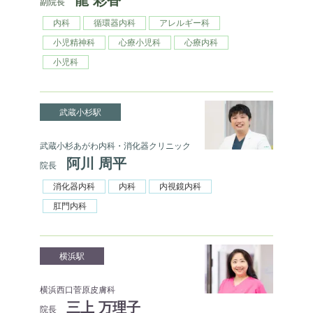
副院長
内科
循環器内科
アレルギー科
小児精神科
心療小児科
心療内科
小児科
武蔵小杉駅
武蔵小杉あがわ内科・消化器クリニック
阿川 周平
院長
消化器内科
内科
内視鏡内科
肛門内科
横浜駅
横浜西口菅原皮膚科
三上 万理子
院長