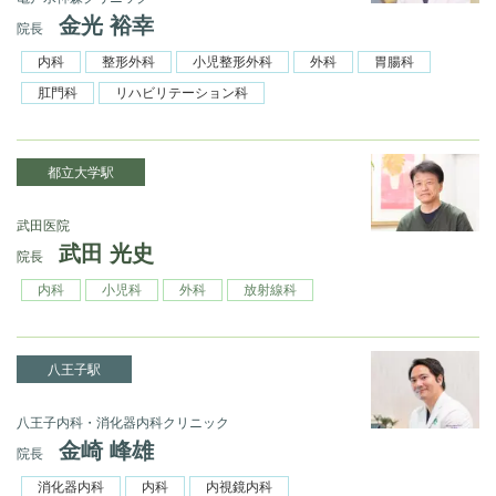
金光 裕幸
院長
内科
整形外科
小児整形外科
外科
胃腸科
肛門科
リハビリテーション科
都立大学駅
武田医院
武田 光史
院長
内科
小児科
外科
放射線科
八王子駅
八王子内科・消化器内科クリニック
金崎 峰雄
院長
消化器内科
内科
内視鏡内科