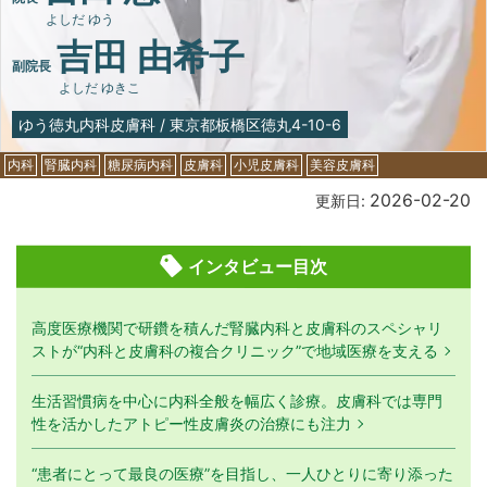
よしだ ゆう
吉田 由希子
副院長
よしだ ゆきこ
ゆう徳丸内科皮膚科
/
東京都板橋区徳丸4-10-6
内科
腎臓内科
糖尿病内科
皮膚科
小児皮膚科
美容皮膚科
2026-02-20
更新日:
インタビュー目次
高度医療機関で研鑽を積んだ腎臓内科と皮膚科のスペシャリ
ストが“内科と皮膚科の複合クリニック”で地域医療を支える
生活習慣病を中心に内科全般を幅広く診療。皮膚科では専門
性を活かしたアトピー性皮膚炎の治療にも注力
“患者にとって最良の医療”を目指し、一人ひとりに寄り添った