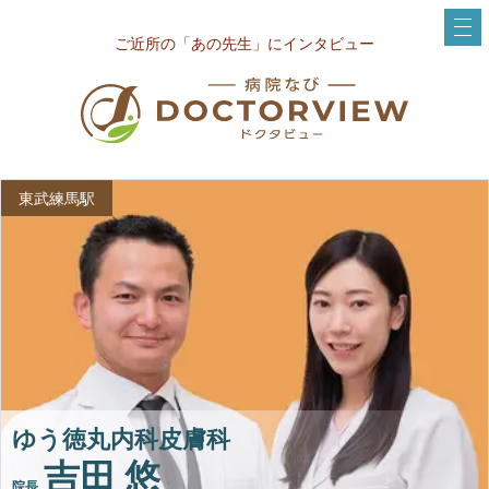
ご近所の「あの先生」にインタビュー
東武練馬駅
ゆう徳丸内科皮膚科
吉田 悠
院長