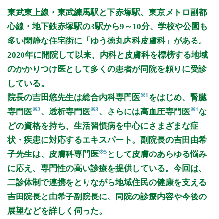
月曜日
火曜日
水曜日
木曜日
金曜日
土曜日
日曜日
祝日
外来受付時間
月
火
水
木
金
土
日
祝
東武東上線・東武練馬駅と下赤塚駅、東京メトロ副都
9:00〜12:50
●
●
●
●
●
心線・地下鉄赤塚駅の3駅から9～10分、学校や公園も
15:00〜17:50
●
●
●
●
多い閑静な住宅街に「ゆう徳丸内科皮膚科」がある。
2020年に開院して以来、内科と皮膚科を標榜する地域
休診日: 【内科】木、土午後、日、祝
【皮膚科】月午後、木、土午後、日、祝
のかかりつけ医として多くの患者が同院を頼りに受診
している。
備考: 上記は【内科】の診療受付時間となります。
※1
院長の吉田悠先生は総合内科専門医
をはじめ、腎臓
【皮膚科診療時間】
※2
※3
※4
専門医
、透析専門医
、さらには高血圧専門医
な
(月)10:00～12:30
どの資格を持ち、生活習慣病を中心にさまざまな症
(火)(水)～(金)9:00～12:30、15:00～17:30
(土)9:00～12:30
状・疾患に対応するエキスパート。副院長の吉田由希
※5
子先生は、皮膚科専門医
として皮膚のあらゆる悩み
※診療時間や臨時休診・診療内容等について、事前に必ず医療
機関ホームページ、またはお電話にてご確認ください。
に応え、専門性の高い診療を提供している。今回は、
二診体制で連携をとりながら地域住民の健康を支える
>>病院なびで医療機関の詳細を見る
吉田院長と由希子副院長に、同院の診療内容や今後の
展望などを詳しく伺った。
公式HPはこちら