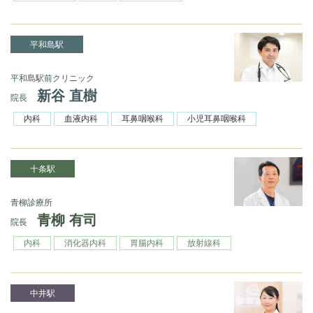
平和島駅
平和島駅前クリニック
新谷 直樹
院長
内科
血液内科
耳鼻咽喉科
小児耳鼻咽喉科
十条駅
青柳診療所
青柳 有司
院長
内科
消化器内科
胃腸内科
放射線科
中井駅