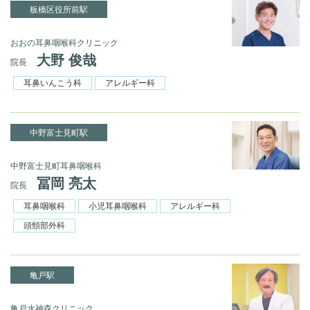
板橋区役所前駅
おおの耳鼻咽喉科クリニック
大野 俊哉
院長
耳鼻いんこう科
アレルギー科
中野富士見町駅
中野富士見町耳鼻咽喉科
冨岡 亮太
院長
耳鼻咽喉科
小児耳鼻咽喉科
アレルギー科
頭頸部外科
亀戸駅
亀戸水神森クリニック