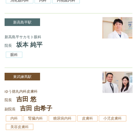
消化器内科
内科
内視鏡内科
新高島平駅
新高島平サカモト眼科
坂本 純平
院長
眼科
東武練馬駅
ゆう徳丸内科皮膚科
吉田 悠
院長
吉田 由希子
副院長
内科
腎臓内科
糖尿病内科
皮膚科
小児皮膚科
美容皮膚科