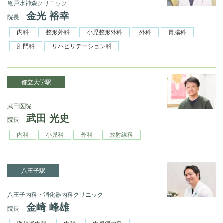
亀戸水神森クリニック
金光 裕幸
院長
内科
整形外科
小児整形外科
外科
胃腸科
肛門科
リハビリテーション科
都立大学駅
武田医院
武田 光史
院長
内科
小児科
外科
放射線科
八王子駅
八王子内科・消化器内科クリニック
金崎 峰雄
院長