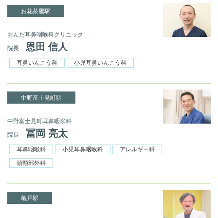
お花茶屋駅
おんだ耳鼻咽喉科クリニック
恩田 信人
院長
耳鼻いんこう科
小児耳鼻いんこう科
中野富士見町駅
中野富士見町耳鼻咽喉科
冨岡 亮太
院長
耳鼻咽喉科
小児耳鼻咽喉科
アレルギー科
頭頸部外科
亀戸駅