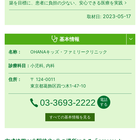
築を目標に、患者に負担の少ない、安心できる医療を実践
2023-05-17
取材日:
基本情報
名称：
OHANAキッズ・ファミリークリニック
診療科目：
小児科, 内科
住所：
〒 124-0011
東京都葛飾区四つ木1-47-10
電話
電話番号
03-3693-2222
する
すべての基本情報を見る
月曜日
火曜日
水曜日
木曜日
金曜日
土曜日
日曜日
祝日
診療時間
月
火
水
木
金
土
日
祝