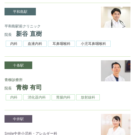
平和島駅
平和島駅前クリニック
新谷 直樹
院長
内科
血液内科
耳鼻咽喉科
小児耳鼻咽喉科
十条駅
青柳診療所
青柳 有司
院長
内科
消化器内科
胃腸内科
放射線科
中井駅
Smile中井小児科・アレルギー科