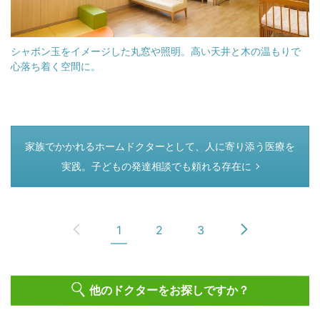
シャボン玉をイメージした丸窓や照明。高い天井と木の温もりで
心落ち着く空間に。
つぎのページ
家族でかかれるホームドクターとして、人に寄り添う医療を
実践。子どもの発達相談でも頼れる存在に
1
2
3
他のドクターをお探しですか？