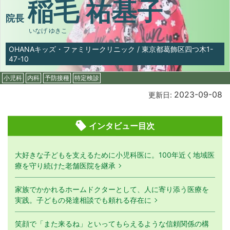
稲毛 祐基子
院長
いなげ ゆきこ
OHANAキッズ・ファミリークリニック
/
東京都葛飾区四つ木1-
47-10
小児科
内科
予防接種
特定検診
2023-09-08
更新日:
インタビュー目次
大好きな子どもを支えるために小児科医に。100年近く地域医
療を守り続けた老舗医院を継承
家族でかかれるホームドクターとして、人に寄り添う医療を
実践。子どもの発達相談でも頼れる存在に
笑顔で「また来るね」といってもらえるような信頼関係の構