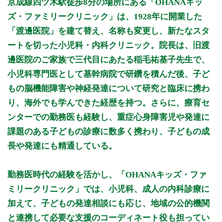
京成線四ツ木駅徒歩8分の場所にある「OHANAキッ
8:30 - 11:30
○
○
○
○
○
ズ・ファミリークリニック」は、1928年に開業した
9:00 - 12:30
○
「渡邊医院」を建て替え、名称も変更し、新たなスタ
15:00 - 17:30
○
○
○
○
ートを切った小児科・内科クリニック。院長は、旧渡
邊医院のご家族で三代目にあたる稲毛祐基子先生で、
休診日: 日、祝
※15:00～16:00 乳幼児健診・予防接種のみ(予約制)
小児科専門医として基幹病院で研鑽を積んだ後、子ど
もの脳機能障害や神経発達について研究と臨床に携わ
※診療時間や臨時休診・診療内容等について、事前に必ず医療
機関ホームページ、またはお電話にてご確認ください。
り、海外でも学んできた経歴を持つ。さらに、療育セ
ンターでの勤務医も経験し、重症心身障害児や発達に
>>病院なびで医療機関の詳細を見る
課題のある子どもの診療に数多く携わり、子どもの成
長や発達にも精通している。
公式HPはこちら
勤務医時代の経験を活かし、「OHANAキッズ・ファ
ミリークリニック」では、小児科、成人の内科診療に
加えて、子どもの発達相談にも応じ、地域の公的機関
と連携して必要な支援のコーディネート役も担ってい