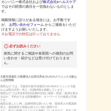
カンパニー株式会社および
株式会社eヘルスケア
ではその賠償の責任を一切負わないものとしま
す。
掲載情報に誤りがある場合には、お手数です
が、
お問い合わせフォーム
からご連絡をいただ
けますようお願いいたします。
※お電話での対応は行っておりません
必ずお読みください
病気に関するご相談や各医院への個別のお問
い合わせ・紹介などは受け付けておりませ
ん。
大阪市浪速区
の
医療法人社団日昇会 Dr.AGAクリニック大阪な
んば院
情報
病院なび では、
大阪府
大阪市浪速区
の
Dr.AGAクリニック大阪
なんば院
の
評判・求人・転職
情報を掲載しています。
病院なび では市区町村別/診療科目別に病院・医院・薬局を探せ
るほか、予約ができる医療機関や、キーワードでの検索も可能
です。
病院を探したい時、診療時間を調べたい時、医師求人や看護師
求人、薬剤師求人情報を知りたい時に便利です。
また、役立つ医療コラムなども掲載していますので、是非ご覧