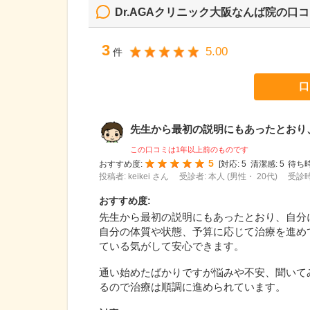
Dr.AGAクリニック大阪なんば院
の口コ
3
5.00
件
口
先生から最初の説明にもあったとおり、自
この口コミは1年以上前のものです
5
おすすめ度:
[
対応:
5
清潔感:
5
待ち時
投稿者: keikei さん
受診者: 本人 (男性・ 20代)
受診時
おすすめ度
:
先生から最初の説明にもあったとおり、自分
自分の体質や状態、予算に応じて治療を進め
ている気がして安心できます。
通い始めたばかりですが悩みや不安、聞いて
るので治療は順調に進められています。