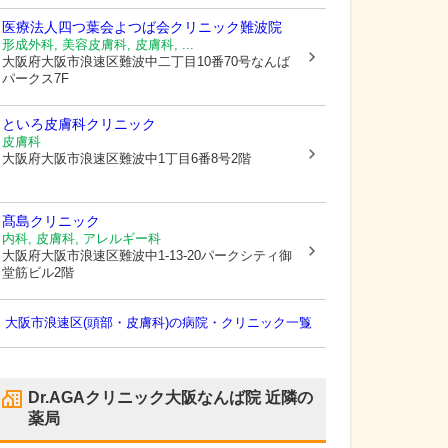
医療法人四つ葉会よつば会クリニック難波院
形成外科, 美容皮膚科, 皮膚科, ...
大阪府大阪市浪速区
難波中二丁目10番70号なんば
パークス7F
といろ皮膚科クリニック
皮膚科
大阪府大阪市浪速区
難波中1丁目6番8号2階
髙島クリニック
内科, 皮膚科, アレルギー科
大阪府大阪市浪速区
難波中1-13-20パークシティ御
堂筋ビル2階
大阪市浪速区(頭部・皮膚科)の病院・クリニック一覧
Dr.AGAクリニック大阪なんば院
近隣の
薬局