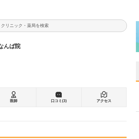
検索
阪なんば院
医師
口コミ(
3
)
アクセス