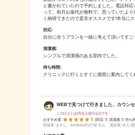
と書かれていたので予約しました。電話対応
って、初月お薬代が無料で、思っていたより
く納得できたので是非オススメです!本当に
対応
:
自分に合うプランを一緒に考えて頂いてすご
清潔感
:
シンプルで清潔感のある室内でした。
待ち時間
:
クリニックに行くとすぐに個室に案内してく
WEBで見つけて行きました、カウンセリ
この口コミは1年以上前のものです
5
おすすめ度:
[
対応:
5
清潔感:
5
待ち時
投稿者: まさし、excelsior0127@ さん
受診者: 本人 (