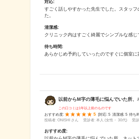
対応
:
すごく話しやすかった先生でした。スタッフ
た。
清潔感
:
クリニック内はすごく綺麗でシンプルな感じ
待ち時間
:
あらかじめ予約していったのですぐに個室に
以前からM字の薄毛に悩んでいた所、ネッ
この口コミは1年以上前のものです
5
おすすめ度:
[
対応:
5
清潔感:
5
待ち時
投稿者: ONISHI さん
受診者: 本人 (女性・ 30代)
受診
おすすめ度
:
以前からM字の薄毛に悩んでいた所、ネット