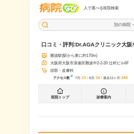
病院なび
人で選べる医院検索
口コミ・評判:
Dr.AGAクリニック大
難波駅
(駅から
東に約170m
)
大阪府大阪市浪速区難波中2-2-20 辻村ビル6F
頭部・皮膚科
※
13
14
244
アクセス数
7月
:
6月
:
過去12ヶ月:
医院トップ
診療案内