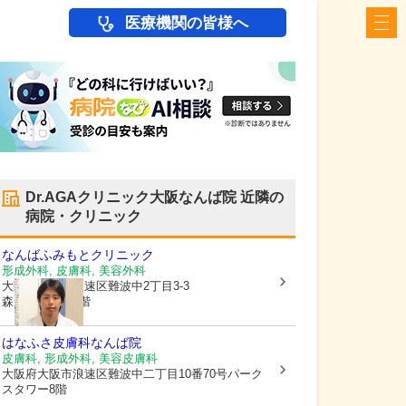
医療機関の皆様へ
Dr.AGAクリニック大阪なんば院
近隣の
病院・クリニック
なんばふみもとクリニック
形成外科, 皮膚科, 美容外科
大阪府大阪市浪速区
難波中2丁目3-3
森川医療ビル4階
はなふさ皮膚科なんば院
皮膚科, 形成外科, 美容皮膚科
大阪府大阪市浪速区
難波中二丁目10番70号パーク
スタワー8階