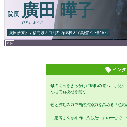
廣田 曄子
院長
ひろた あきこ
廣田診療所
/
福島県西白河郡西郷村大字真船字小萱15-2
内科
インタ
母の助言をきっかけに医師の道へ。小児科
な地で新境地を開く
色と波動の力で自然治癒力を高める「色彩
「患者さんを本当に治したい」の一心で、