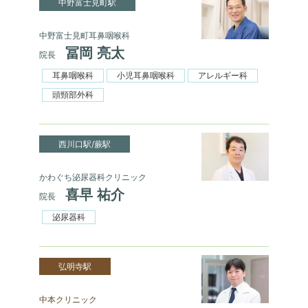
中野富士見町駅
中野富士見町耳鼻咽喉科
冨岡 亮太
院長
耳鼻咽喉科
小児耳鼻咽喉科
アレルギー科
頭頸部外科
西川口駅/蕨駅
かわぐち泌尿器科クリニック
喜早 祐介
院長
泌尿器科
弘明寺駅
中本クリニック