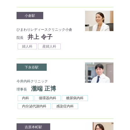
小倉駅
ひまわりレディースクリニック小倉
井上 令子
院長
婦人科
産婦人科
下永谷駅
今井内科クリニック
瀧端 正博
理事長
内科
循環器内科
糖尿病内科
内分泌代謝内科
感染症内科
吉原本町駅