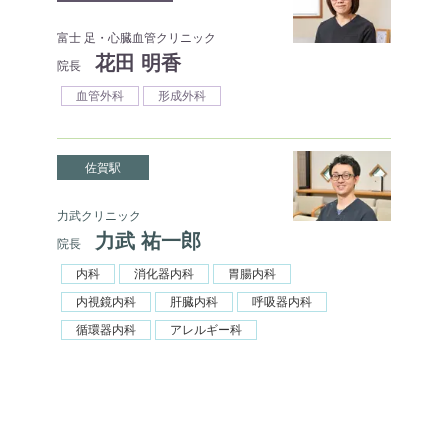
富士 足・心臓血管クリニック
花田 明香
院長
血管外科
形成外科
佐賀駅
力武クリニック
力武 祐一郎
院長
内科
消化器内科
胃腸内科
内視鏡内科
肝臓内科
呼吸器内科
循環器内科
アレルギー科