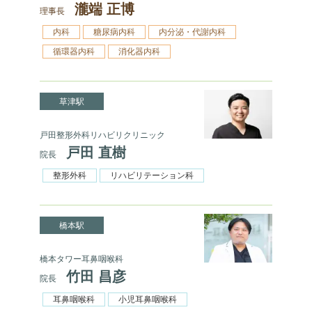
瀧端 正博
理事長
内科
糖尿病内科
内分泌・代謝内科
循環器内科
消化器内科
草津駅
戸田整形外科リハビリクリニック
戸田 直樹
院長
整形外科
リハビリテーション科
橋本駅
橋本タワー耳鼻咽喉科
竹田 昌彦
院長
耳鼻咽喉科
小児耳鼻咽喉科