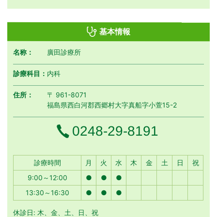
基本情報
名称：
廣田診療所
診療科目：
内科
住所：
〒 961-8071
福島県西白河郡西郷村大字真船字小萱15-2
電話番号
0248-29-8191
月曜日
火曜日
水曜日
木曜日
金曜日
土曜日
日曜日
祝日
診療時間
月
火
水
木
金
土
日
祝
9:00～12:00
●
●
●
13:30～16:30
●
●
●
休診日: 木、金、土、日、祝