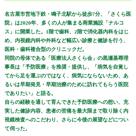
月曜日
火曜日
水曜日
木曜日
金曜日
土曜日
日曜日
祝日
診療時間
月
火
水
木
金
土
日
祝
名古屋市営地下鉄・鳴子北駅から徒歩7分、「さくら医
9:00 - 12:00
○
○
○
○
○
○
休
休
院」は2020年、多くの人が集まる商業施設「ナルコ
15:30 - 18:30
○
○
○
○
○
○
休
休
ス」に開業した。1階で歯科、2階で消化器内科をはじ
め、内視鏡内科や外科など幅広い診療と健診を行う、
休診日：日・祝
※上記は【内科・外科】の診療時間となります。
医科・歯科複合型のクリニックだ。
同院の母体である「医療法人さくら会」の黒瀬基尋理
※診療時間や臨時休診・診療内容等について、事前に必ず医療
機関ホームページ、またはお電話にてご確認ください。
事長は「予防医療」を推奨・提供し、「病気を自覚し
てから足を運ぶのではなく、病気にならないため、あ
>>病院なびで医療機関の詳細を見る
るいは早期発見・早期治療のために訪れてもらう医院
でありたい」と語る。
公式HPはこちら
自らの経験を通して育んできた予防医療への想い、充
実した健診内容、患者の苦痛を最大限まで取り除く内
初診受付
視鏡検査へのこだわり、さらに今後の展望などについ
て伺った。