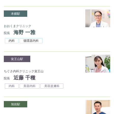
本郷駅
おおくまクリニック
海野 一雅
院長
内科
循環器内科
覚王山駅
ちぐさ内科クリニック覚王山
近藤 千種
院長
内科
美容内科
美容皮膚科
旭前駅