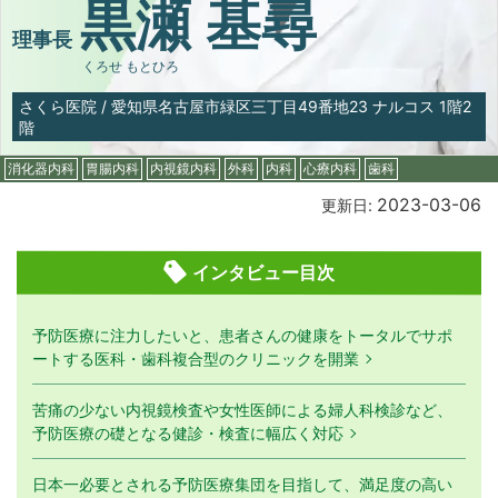
黒瀬 基尋
理事長
くろせ もとひろ
さくら医院
/
愛知県名古屋市緑区三丁目49番地23 ナルコス 1階2
階
消化器内科
胃腸内科
内視鏡内科
外科
内科
心療内科
歯科
2023-03-06
更新日:
インタビュー目次
予防医療に注力したいと、患者さんの健康をトータルでサポ
ートする医科・歯科複合型のクリニックを開業
苦痛の少ない内視鏡検査や女性医師による婦人科検診など、
予防医療の礎となる健診・検査に幅広く対応
日本一必要とされる予防医療集団を目指して、満足度の高い