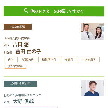
他のドクターをお探しですか？
東武練馬駅
ゆう徳丸内科皮膚科
吉田 悠
院長
吉田 由希子
副院長
内科
腎臓内科
糖尿病内科
皮膚科
小児皮膚科
美容皮膚科
板橋区役所前駅
おおの耳鼻咽喉科クリニック
大野 俊哉
院長