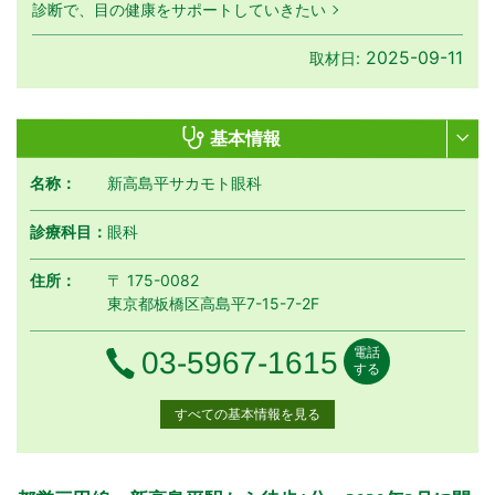
診断で、目の健康をサポートしていきたい
2025-09-11
取材日:
基本情報
名称：
新高島平サカモト眼科
診療科目：
眼科
住所：
〒 175-0082
東京都板橋区高島平7-15-7-2F
電話
電話番号
03-5967-1615
する
すべての基本情報を見る
月曜日
火曜日
水曜日
木曜日
金曜日
土曜日
日曜日
祝日
診療時間
月
火
水
木
金
土
日
祝