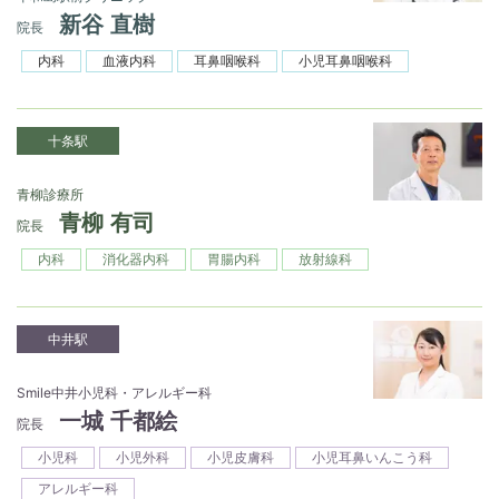
新谷 直樹
院長
内科
血液内科
耳鼻咽喉科
小児耳鼻咽喉科
十条駅
青柳診療所
青柳 有司
院長
内科
消化器内科
胃腸内科
放射線科
中井駅
Smile中井小児科・アレルギー科
一城 千都絵
院長
小児科
小児外科
小児皮膚科
小児耳鼻いんこう科
アレルギー科