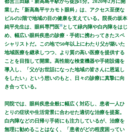
都営三田線・新高島平駅から徒歩1分。2020年2月に開
9:00〜12:00
●
●
●
●
●
●
業した「新高島平サカモト眼科」は、アクセス至便な
14:30〜17:30
●
●
●
●
●
ビルの2階で地域の目の健康を支えている。院長の坂本
※
純平先生は、眼科専門医
として緑内障や白内障をはじ
休診日: 土曜午後、日、祝
備考: 月曜、水曜の午後は手術のみとなります。(要予約)
め、幅広い眼科疾患の診療・手術に携わってきたスペ
シャリストだ。この地で50年以上にわたり父が築いた
※診療時間や臨時休診・診療内容等について、事前に必ず医療
機関ホームページ、またはお電話にてご確認ください。
地域医療を継承しつつ、より質の高い医療を提供する
ことを目指して開業。高性能な検査機器や手術設備を
>>病院なびで医療機関の詳細を見る
導入し、「父がお世話になった地域の皆さんに恩返し
をしたい」という想いのもと、日々の診療に真摯に向
公式HPはこちら
き合っている。
同院では、眼科疾患全般に幅広く対応し、患者一人ひ
とりの症状や生活背景に合わせた適切な治療を提案。
白内障などの日帰り手術にも注力しているが、治療を
無理に勧めることはなく、「患者がどの程度困ってい