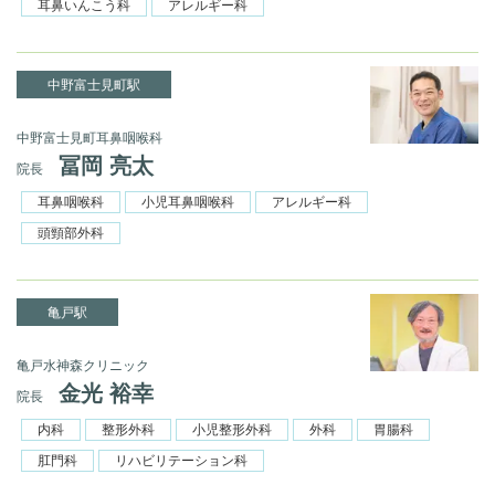
耳鼻いんこう科
アレルギー科
中野富士見町駅
中野富士見町耳鼻咽喉科
冨岡 亮太
院長
耳鼻咽喉科
小児耳鼻咽喉科
アレルギー科
頭頸部外科
亀戸駅
亀戸水神森クリニック
金光 裕幸
院長
内科
整形外科
小児整形外科
外科
胃腸科
肛門科
リハビリテーション科