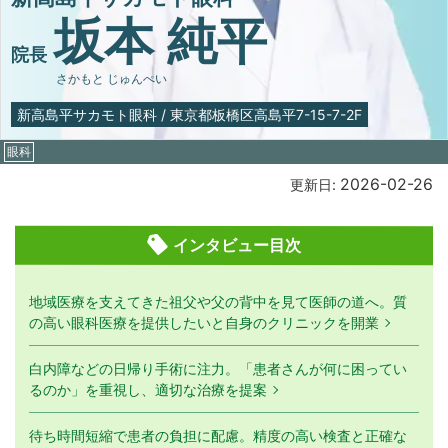
坂本 純平
院長
さかもと じゅんぺい
新高島平サカモト眼科
/
東京都板橋区高島平7-15-7-2F
眼科
2026-02-26
更新日:
インタビュー目次
地域医療を支えてきた祖父や父の背中を見て医師の道へ。質
の高い眼科医療を提供したいと自身のクリニックを開業
白内障などの日帰り手術に注力。「患者さんが何に困ってい
るのか」を重視し、適切な治療を提案
待ち時間短縮で患者の負担に配慮。精度の高い検査と正確な