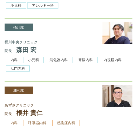
小児科
アレルギー科
桶川駅
桶川中央クリニック
森田 宏
院長
内科
小児科
消化器内科
胃腸内科
内視鏡内科
肛門内科
浦和駅
あずさクリニック
根井 貴仁
院長
内科
呼吸器内科
感染症内科