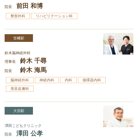
前田 和博
院長
整形外科
リハビリテーション科
笠幡駅
鈴木脳神経外科
鈴木 千尋
理事長
鈴木 海馬
院長
脳神経外科
神経内科
内科
循環器内科
美容皮膚科
大宮駅
澤田こどもクリニック
澤田 公孝
院長