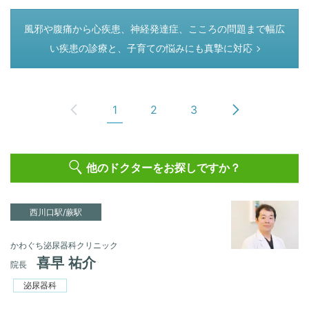
つぎのページ
風邪や腹痛から心疾患、神経発達症、こころの問題まで幅広
い疾患の診療と、子育ての悩みにも真摯に対応
1
2
3
他のドクターをお探しですか？
西川口駅/蕨駅
かわぐち泌尿器科クリニック
喜早 祐介
院長
泌尿器科