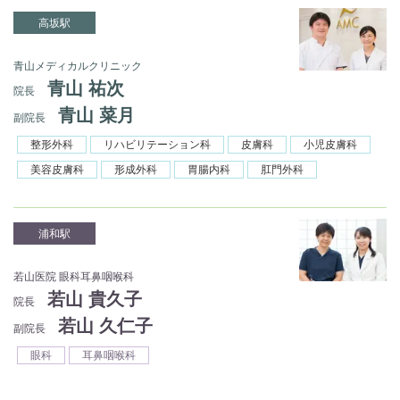
高坂駅
青山メディカルクリニック
青山 祐次
院長
青山 菜月
副院長
整形外科
リハビリテーション科
皮膚科
小児皮膚科
美容皮膚科
形成外科
胃腸内科
肛門外科
浦和駅
若山医院 眼科耳鼻咽喉科
若山 貴久子
院長
若山 久仁子
副院長
眼科
耳鼻咽喉科