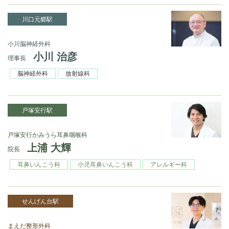
川口元郷駅
小川脳神経外科
小川 治彦
理事長
脳神経外科
放射線科
戸塚安行駅
戸塚安行かみうら耳鼻咽喉科
上浦 大輝
院長
耳鼻いんこう科
小児耳鼻いんこう科
アレルギー科
せんげん台駅
まえだ整形外科