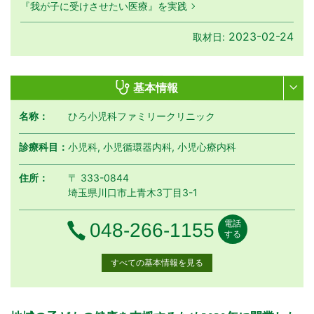
『我が子に受けさせたい医療』を実践
2023-02-24
取材日:
基本情報
名称：
ひろ小児科ファミリークリニック
診療科目：
小児科, 小児循環器内科, 小児心療内科
住所：
〒 333-0844
埼玉県川口市上青木3丁目3-1
電話
電話番号
048-266-1155
する
すべての基本情報を見る
月曜日
火曜日
水曜日
木曜日
金曜日
土曜日
日曜日
祝日
診療時間
月
火
水
木
金
土
日
祝