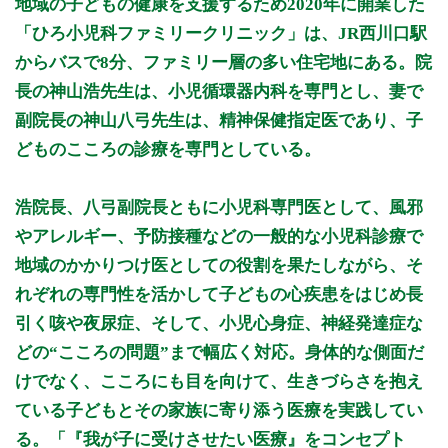
地域の子どもの健康を支援するため2020年に開業した
9:00 - 12:00
○
○
○
○
○
「ひろ小児科ファミリークリニック」は、JR西川口駅
9:00 - 12:30
○
からバスで8分、ファミリー層の多い住宅地にある。院
14:00 - 18:30
○
○
○
○
長の神山浩先生は、小児循環器内科を専門とし、妻で
副院長の神山八弓先生は、精神保健指定医であり、子
休診日: 日、祝、年末年始
備考: 14:00～16:00は予約診療(乳幼児健診、予防接種)
どものこころの診療を専門としている。
予防接種は予約診療外でも対応させていただきます(一部を除
く)。
浩院長、八弓副院長ともに小児科専門医として、風邪
乳児(1歳未満)の予防接種は予約診療での接種をおすすめしま
す。
やアレルギー、予防接種などの一般的な小児科診療で
地域のかかりつけ医としての役割を果たしながら、そ
※診療時間や臨時休診・診療内容等について、事前に必ず医療
機関ホームページ、またはお電話にてご確認ください。
れぞれの専門性を活かして子どもの心疾患をはじめ長
引く咳や夜尿症、そして、小児心身症、神経発達症な
>>病院なびで医療機関の詳細を見る
どの“こころの問題”まで幅広く対応。身体的な側面だ
けでなく、こころにも目を向けて、生きづらさを抱え
公式HPはこちら
ている子どもとその家族に寄り添う医療を実践してい
る。「『我が子に受けさせたい医療』をコンセプト