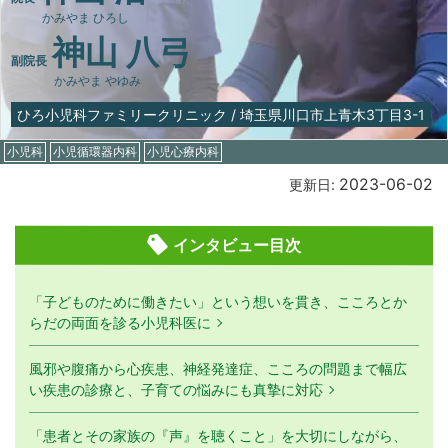
かみやま ひろし
神山 八弓
副院長
かみやま やゆみ
ひろ小児科ファミリークリニック
/
埼玉県川口市上青木3丁目3-1
小児科
小児循環器内科
小児心療内科
2023-06-02
更新日:
インタビュー目次
「子どものために働きたい」という想いを貫き、こころとか
らだの両面を診る小児科医に
風邪や腹痛から心疾患、神経発達症、こころの問題まで幅広
い疾患の診療と、子育ての悩みにも真摯に対応
「患者とその家族の『声』を聴くこと」を大切にしながら、