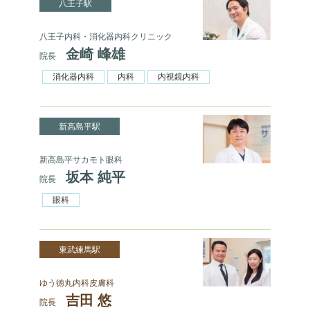
八王子駅
八王子内科・消化器内科クリニック
金崎 峰雄
院長
消化器内科
内科
内視鏡内科
新高島平駅
新高島平サカモト眼科
坂本 純平
院長
眼科
東武練馬駅
ゆう徳丸内科皮膚科
吉田 悠
院長