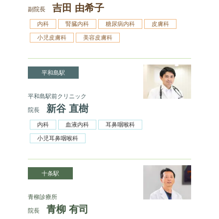
吉田 由希子
副院長
内科
腎臓内科
糖尿病内科
皮膚科
小児皮膚科
美容皮膚科
平和島駅
平和島駅前クリニック
新谷 直樹
院長
内科
血液内科
耳鼻咽喉科
小児耳鼻咽喉科
十条駅
青柳診療所
青柳 有司
院長