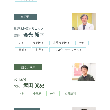
亀戸駅
亀戸水神森クリニック
金光 裕幸
院長
内科
整形外科
小児整形外科
外科
胃腸科
肛門科
リハビリテーション科
都立大学駅
武田医院
武田 光史
院長
内科
小児科
外科
放射線科