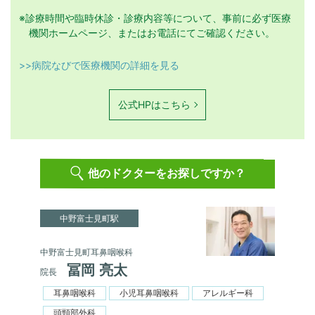
※診療時間や臨時休診・診療内容等について、事前に必ず医療
機関ホームページ、またはお電話にてご確認ください。
>>病院なびで医療機関の詳細を見る
公式HPはこちら
他のドクターをお探しですか？
中野富士見町駅
中野富士見町耳鼻咽喉科
冨岡 亮太
院長
耳鼻咽喉科
小児耳鼻咽喉科
アレルギー科
頭頸部外科