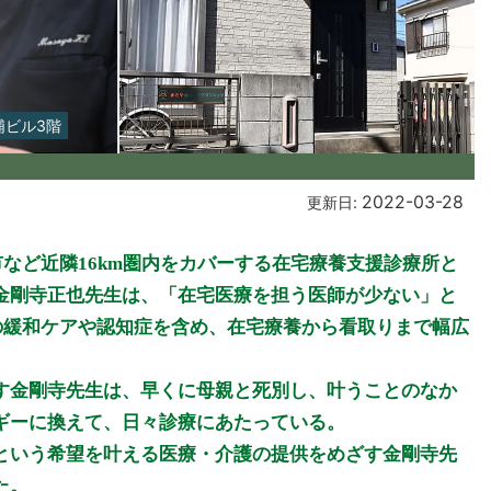
浦ビル3階
2022-03-28
更新日:
市など近隣16km圏内をカバーする在宅療養支援診療所と
金剛寺正也先生は、「在宅医療を担う医師が少ない」と
んの緩和ケアや認知症を含め、在宅療養から看取りまで幅広
す金剛寺先生は、早くに母親と死別し、叶うことのなか
ギーに換えて、日々診療にあたっている。
という希望を叶える医療・介護の提供をめざす金剛寺先
た。