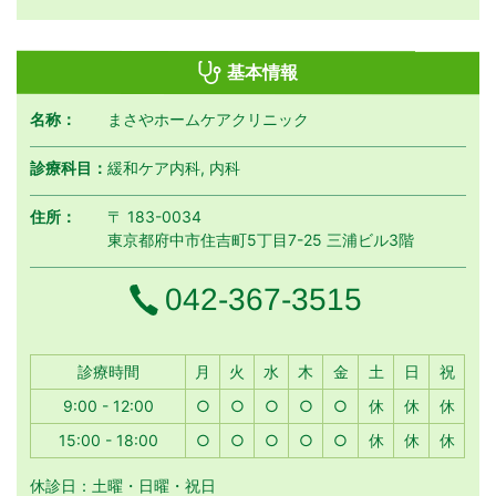
基本情報
名称：
まさやホームケアクリニック
診療科目：
緩和ケア内科, 内科
住所：
〒 183-0034
東京都府中市住吉町5丁目7-25 三浦ビル3階
電話番号
042-367-3515
月曜日
火曜日
水曜日
木曜日
金曜日
土曜日
日曜日
祝日
診療時間
月
火
水
木
金
土
日
祝
9:00 - 12:00
○
○
○
○
○
休
休
休
15:00 - 18:00
○
○
○
○
○
休
休
休
休診日：土曜・日曜・祝日