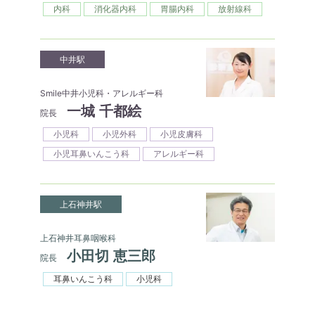
内科
消化器内科
胃腸内科
放射線科
中井駅
Smile中井小児科・アレルギー科
一城 千都絵
院長
小児科
小児外科
小児皮膚科
小児耳鼻いんこう科
アレルギー科
上石神井駅
上石神井耳鼻咽喉科
小田切 恵三郎
院長
耳鼻いんこう科
小児科