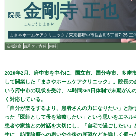
金剛寺 正也
院長
こんごうじ まさや
まさやホームケアクリニック
/
東京都府中市住吉町5丁目7-25 三
在宅診療
緩和ケア内科
内科
2020年2月、府中市を中心に、国立市、国分寺市、多摩
して開業した「まさやホームケアクリニック」。院長の
いう府中市の現状を受け、24時間365日体制で末期が
く対応している。
「自分が楽をするより、患者さんの力になりたい」と話
った「医師として母を治療したい」という思いをエネル
患者や家族との対話を大切にし、「自宅で過ごしたい」
生に、訪問診療への思いや今後の展望などを詳しく伺っ