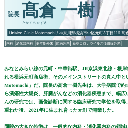
髙倉 一樹
院長
たかくら かずき
UnMed Clinic Motomachi
/
神奈川県横浜市中区元町3丁目116 髙倉
内科
消化器内科
更年期外来
肥満外来
新型コロナウイルス後遺症外来
みなとみらい線の元町・中華街駅、JR京浜東北線・根岸
れる横浜元町商店街、そのメインストリートの真ん中という好
Motomachi」だ。院長の高倉一樹先生は、大学病院
ら潰瘍性大腸炎、肝臓がんなどの消化器疾患まで、幅広
んの研究では、画像診断に関する臨床研究で学位を取得、
重ねた後、2021年に生まれ育った元町で開業した。
同院の大きな特徴は、一般的な内科・消化器内科の領域