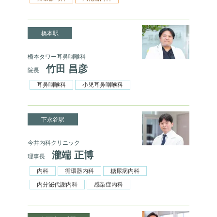
橋本駅
橋本タワー耳鼻咽喉科
竹田 昌彦
院長
耳鼻咽喉科
小児耳鼻咽喉科
下永谷駅
今井内科クリニック
瀧端 正博
理事長
内科
循環器内科
糖尿病内科
内分泌代謝内科
感染症内科