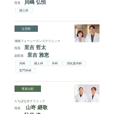
貝嶋 弘恒
院長
婦人科
辻堂駅
湘南フォーシーズンズクリニック
里吉 哲太
院長
里吉 雅恵
副院長
内科
婦人科
外科
消化器内科
肛門外科
青葉台駅
たちばな台クリニック
山嵜 継敬
院長