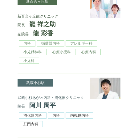
新百合ヶ丘駅
新百合ヶ丘龍クリニック
龍 祥之助
院長
龍 彩香
副院長
内科
循環器内科
アレルギー科
小児精神科
心療小児科
心療内科
小児科
武蔵小杉駅
武蔵小杉あがわ内科・消化器クリニック
阿川 周平
院長
消化器内科
内科
内視鏡内科
肛門内科