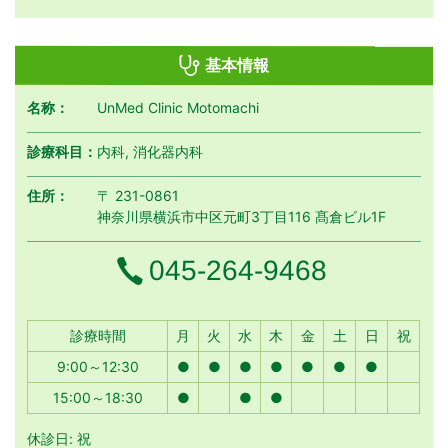
基本情報
名称：
UnMed Clinic Motomachi
診療科目：
内科, 消化器内科
住所：
〒 231-0861
神奈川県横浜市中区元町3丁目116 髙倉ビル1F
電話番号
045-264-9468
月曜日
火曜日
水曜日
木曜日
金曜日
土曜日
日曜日
祝日
診療時間
月
火
水
木
金
土
日
祝
9:00～12:30
●
●
●
●
●
●
●
15:00～18:30
●
●
●
休診日: 祝