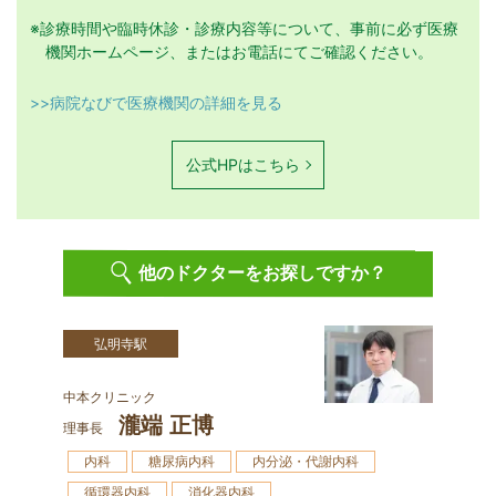
※診療時間や臨時休診・診療内容等について、事前に必ず医療
機関ホームページ、またはお電話にてご確認ください。
>>病院なびで医療機関の詳細を見る
公式HPはこちら
他のドクターをお探しですか？
弘明寺駅
中本クリニック
瀧端 正博
理事長
内科
糖尿病内科
内分泌・代謝内科
循環器内科
消化器内科