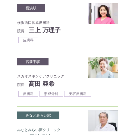
横浜駅
横浜西口菅原皮膚科
三上 万理子
院長
皮膚科
宮前平駅
スガオスキンケアクリニック
髙田 亜希
院長
皮膚科
形成外科
美容皮膚科
みなとみらい駅
みなとみらい夢クリニック