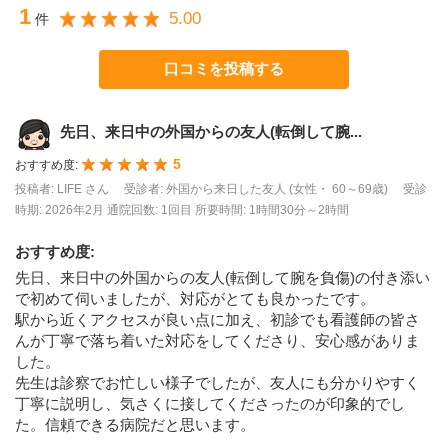
1
5.00
件
口コミを投稿する
先日、来日中の外国からの友人(転倒して腕...
5
おすすめ度:
投稿者: LIFE さん
受診者: 外国から来日した友人 (女性・ 60～69歳)
受診
時期: 2026年2月
通院回数: 1回目
所要時間: 1時間30分～2時間
おすすめ度
:
先日、来日中の外国からの友人(転倒して腕を負傷)の付き添い
で初めて伺いましたが、対応がとても良かったです。
駅から近くアクセスが良い点に加え、初診でも看護師の皆さ
んが丁寧で落ち着いた対応をしてくださり、安心感がありま
した。
先生は診察でお忙しい様子でしたが、友人にも分かりやすく
丁寧に説明し、気さくに接してくださったのが印象的でし
た。信頼できる病院だと思います。