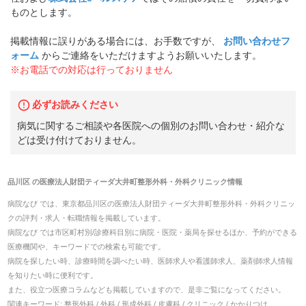
ものとします。
掲載情報に誤りがある場合には、お手数ですが、
お問い合わせフ
ォーム
からご連絡をいただけますようお願いいたします。
※お電話での対応は行っておりません
必ずお読みください
病気に関するご相談や各医院への個別のお問い合わせ・紹介な
どは受け付けておりません。
品川区
の
医療法人財団ティーダ大井町整形外科・外科クリニック
情報
病院なび では、
東京都
品川区
の
医療法人財団ティーダ大井町整形外科・外科クリニッ
ク
の
評判・求人・転職
情報を掲載しています。
病院なび では市区町村別/診療科目別に病院・医院・薬局を探せるほか、予約ができる
医療機関や、キーワードでの検索も可能です。
病院を探したい時、診療時間を調べたい時、医師求人や看護師求人、薬剤師求人情報
を知りたい時に便利です。
また、役立つ医療コラムなども掲載していますので、是非ご覧になってください。
関連キーワード:
整形外科 / 外科 / 形成外科 / 皮膚科 / クリニック / かかりつけ