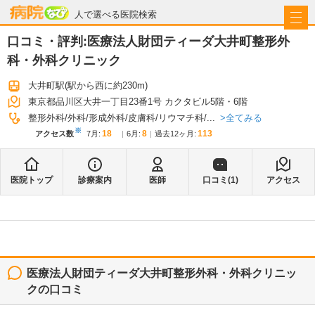
病院なび
人で選べる医院検索
口コミ・評判:
医療法人財団ティーダ大井町整形外
科・外科クリニック
大井町駅
(駅から
西に約230m
)
東京都品川区大井一丁目23番1号 カクタビル5階・6階
全てみる
整形外科
外科
形成外科
皮膚科
リウマチ科
...
※
18
8
113
アクセス数
7月
:
6月
:
過去12ヶ月:
医院トップ
診療案内
医師
口コミ(
1
)
アクセス
医療法人財団ティーダ大井町整形外科・外科クリニッ
ク
の口コミ