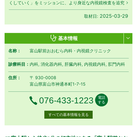
くしていく」をミッションに、より身近な内視鏡検査を追究
2025-03-29
取材日:
基本情報
名称：
富山駅前おおむら内科・内視鏡クリニック
診療科目：
内科, 消化器内科, 肝臓内科, 内視鏡内科, 肛門内科
住所：
〒 930-0008
富山県富山市神通本町1-7-15
電話
電話番号
076-433-1223
する
すべての基本情報を見る
月曜日
火曜日
水曜日
木曜日
金曜日
土曜日
日曜日
祝日
診療時間
月
火
水
木
金
土
日
祝