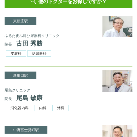
他のドクターをお探しですか？
東新庄駅
ふるた皮ふ科ひ尿器科クリニック
古田 秀勝
院長
皮膚科
泌尿器科
新町口駅
尾島クリニック
尾島 敏康
院長
消化器内科
内科
外科
中野富士見町駅