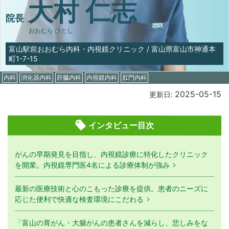
大村 仁志
院長
おおむら ひとし
富山駅前おおむら内科・内視鏡クリニック
/
富山県富山市神通本
町1-7-15
内科
消化器内科
肝臓内科
内視鏡内科
肛門内科
2025-05-15
更新日:
インタビュー目次
がんの早期発見を目指し、内視鏡診療に特化したクリニック
を開業。内視鏡専門医4名による診療体制が強み
最新の医療技術と心のこもった診療を提供。患者のニーズに
応じた便利で快適な検査環境にこだわる
「富山の胃がん・大腸がんの患者さんを減らし、悲しみをな