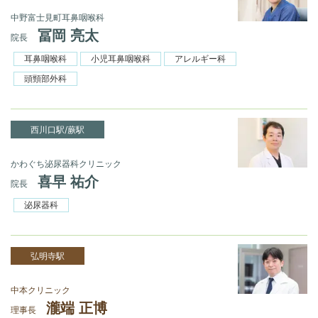
中野富士見町耳鼻咽喉科
冨岡 亮太
院長
耳鼻咽喉科
小児耳鼻咽喉科
アレルギー科
頭頸部外科
西川口駅/蕨駅
かわぐち泌尿器科クリニック
喜早 祐介
院長
泌尿器科
弘明寺駅
中本クリニック
瀧端 正博
理事長