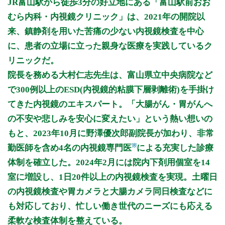
JR富山駅から徒歩3分の好立地にある「富山駅前おお
9:00～12:00
●
●
むら内科・内視鏡クリニック」は、2021年の開院以
9:00～12:30
●
●
●
来、鎮静剤を用いた苦痛の少ない内視鏡検査を中心
15:00～17:30
●
●
●
●
に、患者の立場に立った親身な医療を実践しているク
リニックだ。
休診日: 火、日、祝
院長を務める大村仁志先生は、富山県立中央病院など
※診療時間や臨時休診・診療内容等について、事前に必ず医療
で300例以上のESD(内視鏡的粘膜下層剥離術)を手掛け
機関ホームページ、またはお電話にてご確認ください。
てきた内視鏡のエキスパート。「大腸がん・胃がんへ
>>病院なびで医療機関の詳細を見る
の不安や悲しみを安心に変えたい」という熱い想いの
もと、2023年10月に野澤優次郎副院長が加わり、非常
公式HPはこちら
※
勤医師を含め4名の内視鏡専門医
による充実した診療
体制を確立した。2024年2月には院内下剤用個室を14
初診受付
室に増設し、1日20件以上の内視鏡検査を実現。土曜日
の内視鏡検査や胃カメラと大腸カメラ同日検査などに
も対応しており、忙しい働き世代のニーズにも応える
柔軟な検査体制を整えている。