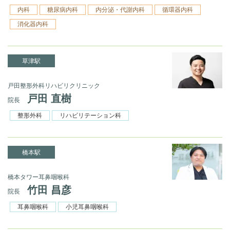
内科
糖尿病内科
内分泌・代謝内科
循環器内科
消化器内科
草津駅
戸田整形外科リハビリクリニック
戸田 直樹
院長
整形外科
リハビリテーション科
橋本駅
橋本タワー耳鼻咽喉科
竹田 昌彦
院長
耳鼻咽喉科
小児耳鼻咽喉科