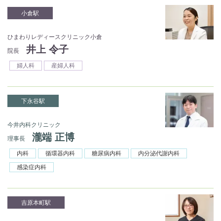
小倉駅
ひまわりレディースクリニック小倉
井上 令子
院長
婦人科
産婦人科
下永谷駅
今井内科クリニック
瀧端 正博
理事長
内科
循環器内科
糖尿病内科
内分泌代謝内科
感染症内科
吉原本町駅