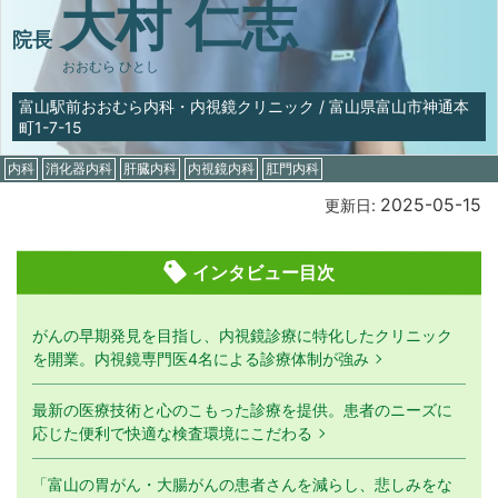
大村 仁志
院長
おおむら ひとし
富山駅前おおむら内科・内視鏡クリニック
/
富山県富山市神通本
町1-7-15
内科
消化器内科
肝臓内科
内視鏡内科
肛門内科
2025-05-15
更新日:
インタビュー目次
がんの早期発見を目指し、内視鏡診療に特化したクリニック
を開業。内視鏡専門医4名による診療体制が強み
最新の医療技術と心のこもった診療を提供。患者のニーズに
応じた便利で快適な検査環境にこだわる
「富山の胃がん・大腸がんの患者さんを減らし、悲しみをな