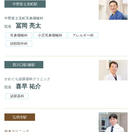
中野富士見町駅
中野富士見町耳鼻咽喉科
冨岡 亮太
院長
耳鼻咽喉科
小児耳鼻咽喉科
アレルギー科
頭頸部外科
西川口駅/蕨駅
かわぐち泌尿器科クリニック
喜早 祐介
院長
泌尿器科
弘明寺駅
中本クリニック