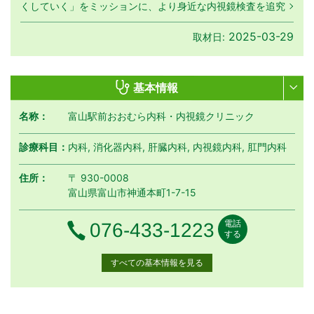
くしていく」をミッションに、より身近な内視鏡検査を追究
2025-03-29
取材日:
基本情報
名称：
富山駅前おおむら内科・内視鏡クリニック
診療科目：
内科, 消化器内科, 肝臓内科, 内視鏡内科, 肛門内科
住所：
〒 930-0008
富山県富山市神通本町1-7-15
電話
電話番号
076-433-1223
する
すべての基本情報を見る
月曜日
火曜日
水曜日
木曜日
金曜日
土曜日
日曜日
祝日
診療時間
月
火
水
木
金
土
日
祝