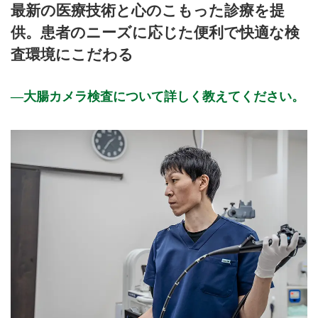
最新の医療技術と心のこもった診療を提
9:00～12:00
●
●
供。患者のニーズに応じた便利で快適な検
9:00～12:30
●
●
●
査環境にこだわる
15:00～17:30
●
●
●
●
休診日: 火、日、祝
大腸カメラ検査について詳しく教えてください。
※診療時間や臨時休診・診療内容等について、事前に必ず医療
機関ホームページ、またはお電話にてご確認ください。
>>病院なびで医療機関の詳細を見る
公式HPはこちら
初診受付