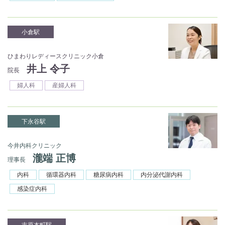
小倉駅
ひまわりレディースクリニック小倉
井上 令子
院長
婦人科
産婦人科
下永谷駅
今井内科クリニック
瀧端 正博
理事長
内科
循環器内科
糖尿病内科
内分泌代謝内科
感染症内科
吉原本町駅