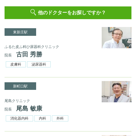
他のドクターをお探しですか？
東新庄駅
ふるた皮ふ科ひ尿器科クリニック
古田 秀勝
院長
皮膚科
泌尿器科
新町口駅
尾島クリニック
尾島 敏康
院長
消化器内科
内科
外科