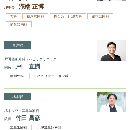
瀧端 正博
理事長
内科
糖尿病内科
内分泌・代謝内科
循環器内科
消化器内科
草津駅
戸田整形外科リハビリクリニック
戸田 直樹
院長
整形外科
リハビリテーション科
橋本駅
橋本タワー耳鼻咽喉科
竹田 昌彦
院長
耳鼻咽喉科
小児耳鼻咽喉科