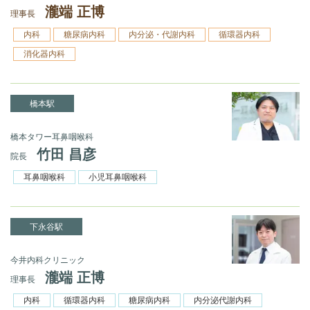
瀧端 正博
理事長
内科
糖尿病内科
内分泌・代謝内科
循環器内科
消化器内科
橋本駅
橋本タワー耳鼻咽喉科
竹田 昌彦
院長
耳鼻咽喉科
小児耳鼻咽喉科
下永谷駅
今井内科クリニック
瀧端 正博
理事長
内科
循環器内科
糖尿病内科
内分泌代謝内科