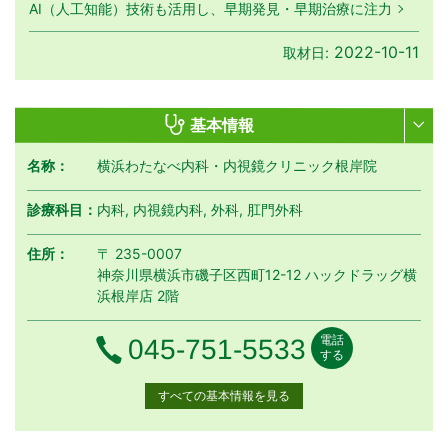
AI（人工知能）技術も活用し、早期発見・早期治療に注力
2022-10-11
取材日:
基本情報
名称：
横浜わたなべ内科・内視鏡クリニック根岸院
診療科目：
内科, 内視鏡内科, 外科, 肛門外科
住所：
〒 235-0007
神奈川県横浜市磯子区西町12-12 ハックドラッグ横
浜根岸店 2階
電話
電話番号
045-751-5533
する
すべての基本情報を見る