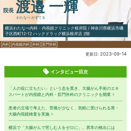
渡邉 一輝
院長
わたなべ かずてる
横浜わたなべ内科・内視鏡クリニック根岸院
/
神奈川県横浜市磯
子区西町12-12 ハックドラッグ横浜根岸店 2階
内科
内視鏡内科
外科
肛門外科
2023-09-14
更新日:
インタビュー目次
「人の役に立ちたい」という志を貫き、大腸がん手術のエキ
スパートが内視鏡と内科・肛門外科のクリニックを開業
患者の立場で考えた、苦痛が少なく、気軽に受けられる胃・
大腸内視鏡検査を実施
横浜で「大腸がんで苦しむ人をゼロに」。異常の検出には