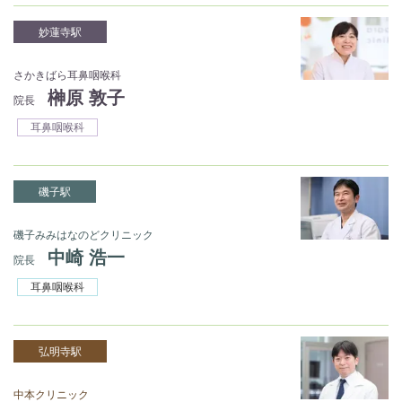
妙蓮寺駅
さかきばら耳鼻咽喉科
榊󠄀原 敦子
院長
耳鼻咽喉科
磯子駅
磯子みみはなのどクリニック
中崎 浩一
院長
耳鼻咽喉科
弘明寺駅
中本クリニック