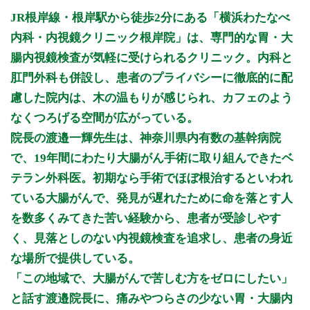
月曜日
火曜日
水曜日
木曜日
金曜日
土曜日
日曜日
祝日
診療時間
月
火
水
木
金
土
日
祝
JR根岸線・根岸駅から徒歩2分にある「横浜わたなべ
9:00 - 12:00
○
○
○
○
○
○
休
休
内科・内視鏡クリニック根岸院」は、専門的な胃・大
15:00 - 17:00
○
○
休
○
○
休
休
休
腸内視鏡検査が気軽に受けられるクリニック。内科と
8:30 - 15:00
●
●
休
●
●
●
休
休
肛門外科も併設し、患者のプライバシーに徹底的に配
慮した院内は、木の温もりが感じられ、カフェのよう
●：検査・手術
休診日：水曜・土曜午後・日曜・祝日
なくつろげる空間が広がっている。
院長の渡邉一輝先生は、神奈川県内有数の基幹病院
※診療時間や臨時休診・診療内容等について、事前に必ず医療
機関ホームページ、またはお電話にてご確認ください。
で、19年間にわたり大腸がん手術に取り組んできたベ
テラン外科医。初期なら手術でほぼ根治するといわれ
>>病院なびで医療機関の詳細を見る
ている大腸がんで、発見が遅れたために命を落とす人
を数多くみてきた苦い経験から、患者が受診しやす
公式HPはこちら
く、見落としのない内視鏡検査を追求し、患者の身近
な場所で提供している。
「この地域で、大腸がんで苦しむ方をゼロにしたい」
と話す渡邉院長に、痛みやつらさの少ない胃・大腸内