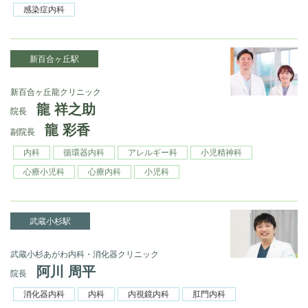
感染症内科
新百合ヶ丘駅
新百合ヶ丘龍クリニック
龍 祥之助
院長
龍 彩香
副院長
内科
循環器内科
アレルギー科
小児精神科
心療小児科
心療内科
小児科
武蔵小杉駅
武蔵小杉あがわ内科・消化器クリニック
阿川 周平
院長
消化器内科
内科
内視鏡内科
肛門内科