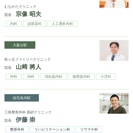
むなかたクリニック
宗像 昭夫
院長
内科
泌尿器科
人工透析内科
大森台駅
松ヶ丘ファミリークリニック
山﨑 將人
院長
外科
内科
消化器内科
循環器内科
小児科
稲毛海岸駅
三枝整形外科 真砂クリニック
伊藤 崇
院長
整形外科
リハビリテーション科
リウマチ科