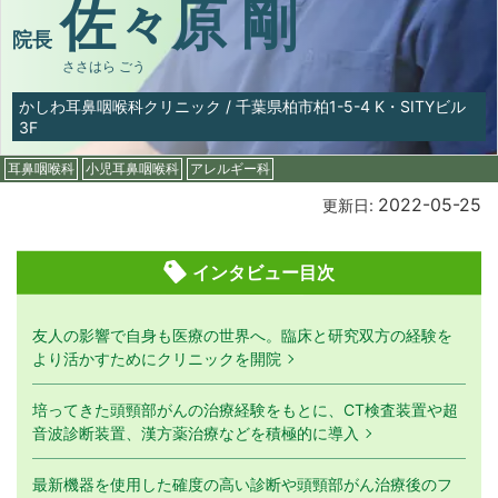
佐々原 剛
院長
ささはら ごう
かしわ耳鼻咽喉科クリニック
/
千葉県柏市柏1-5-4 K・SITYビル
3F
耳鼻咽喉科
小児耳鼻咽喉科
アレルギー科
2022-05-25
更新日:
インタビュー目次
友人の影響で自身も医療の世界へ。臨床と研究双方の経験を
より活かすためにクリニックを開院
培ってきた頭頸部がんの治療経験をもとに、CT検査装置や超
音波診断装置、漢方薬治療などを積極的に導入
最新機器を使用した確度の高い診断や頭頸部がん治療後のフ