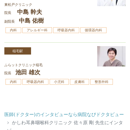
東松戸クリニック
中島 幹夫
院長
中島 佑樹
副院長
内科
アレルギー科
呼吸器内科
循環器内科
稲毛駅
ふらットクリニック稲毛
池田 雄次
院長
内科
呼吸器内科
小児科
皮膚科
整形外科
医師(ドクター)のインタビューなら病院なびドクタビュー
かしわ耳鼻咽喉科クリニック 佐々原 剛 先生にインタ