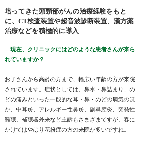
月曜日
火曜日
水曜日
木曜日
金曜日
土曜日
日曜日
祝日
診療時間
月
火
水
木
金
土
日
祝
培ってきた頭頸部がんの治療経験をもと
9:00 - 13:00
○
○
休
○
○
○
休
休
に、CT検査装置や超音波診断装置、漢方薬
15:00 - 18:30
○
○
休
○
○
休
休
休
治療などを積極的に導入
休診日：水曜・土曜午後・日曜・祝日
※診療時間や臨時休診・診療内容等について、事前に必ず医療
現在、クリニックにはどのような患者さんが来ら
機関ホームページ、またはお電話にてご確認ください。
れていますか？
>>病院なびで医療機関の詳細を見る
お子さんから高齢の方まで、幅広い年齢の方が来院
公式HPはこちら
されています。症状としては、鼻水・鼻詰まり、の
どの痛みといった一般的な耳・鼻・のどの病気のほ
か、中耳炎、アレルギー性鼻炎、副鼻腔炎、突発性
難聴、補聴器外来など主訴もさまざまですが、春に
かけてはやはり花粉症の方の来院が多いですね。