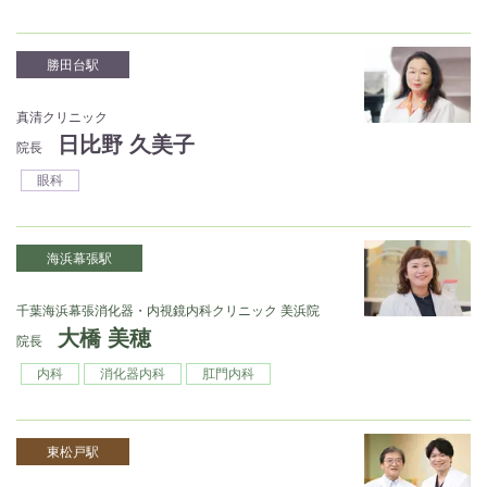
勝田台駅
真清クリニック
日比野 久美子
院長
眼科
海浜幕張駅
千葉海浜幕張消化器・内視鏡内科クリニック 美浜院
大橋 美穂
院長
内科
消化器内科
肛門内科
東松戸駅