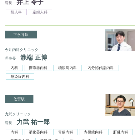
井上 令子
院長
婦人科
産婦人科
下永谷駅
今井内科クリニック
瀧端 正博
理事長
内科
循環器内科
糖尿病内科
内分泌代謝内科
感染症内科
佐賀駅
力武クリニック
力武 祐一郎
院長
内科
消化器内科
胃腸内科
内視鏡内科
肝臓内科