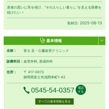
患者の思いに耳を傾け、“その人らしい暮らし”を支える医療を
続けたい
2025-08-13
取材日:
基本情報
名称：
富士 足・心臓血管クリニック
診療科目：
血管外科, 形成外科
住所：
〒 417-0073
静岡県富士市浅間本町1-43
電話
電話番号
0545-54-0357
する
すべての基本情報を見る