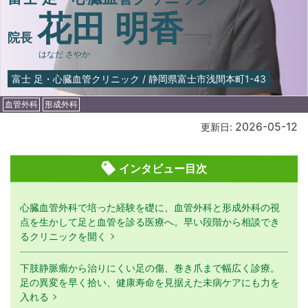
花田 明香
院長
はなだ さやか
富士 足・心臓血管クリニック
/
静岡県富士市浅間本町1-43
血管外科
形成外科
2026-05-12
更新日:
インタビュー目次
心臓血管外科で培った経験を礎に、血管外科と形成外科の視
点を生かして足と血管を診る医療へ。早い段階から相談でき
るクリニックを開く
下肢静脈瘤から治りにくい足の傷、巻き爪まで幅広く診療。
足の異変を早く拾い、健康寿命を見据えた未病ケアにも力を
入れる