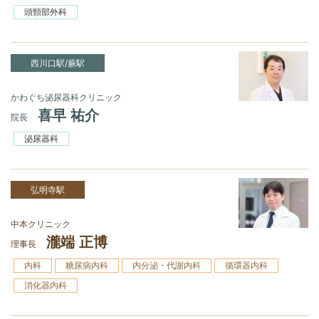
頭頸部外科
西川口駅/蕨駅
かわぐち泌尿器科クリニック
喜早 祐介
院長
泌尿器科
弘明寺駅
中本クリニック
瀧端 正博
理事長
内科
糖尿病内科
内分泌・代謝内科
循環器内科
消化器内科