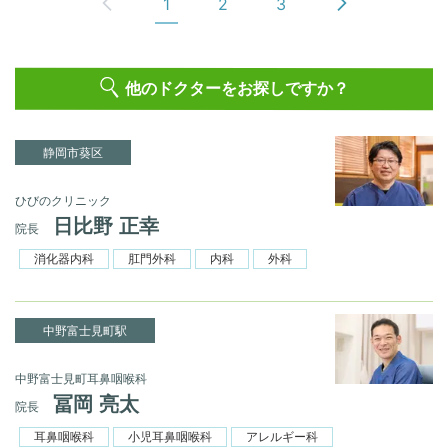
1
2
3
他のドクターをお探しですか？
静岡市葵区
ひびのクリニック
日比野 正幸
院長
消化器内科
肛門外科
内科
外科
中野富士見町駅
中野富士見町耳鼻咽喉科
冨岡 亮太
院長
耳鼻咽喉科
小児耳鼻咽喉科
アレルギー科