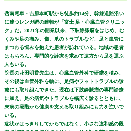
月曜日
火曜日
水曜日
木曜日
金曜日
土曜日
日曜日
祝日
診療時間
月
火
水
木
金
土
日
祝
岳南電車・吉原本町駅から徒歩約14分、幹線道路沿い
9:00～12:00
●
●
●
●
●
●
に建つレンガ調の建物が「富士 足・心臓血管クリニッ
14:00～17:00
●
●
●
●
●
ク」だ。2021年の開業以来、下肢静脈瘤をはじめ、む
くみや足の痛み、傷、爪のトラブルなど、足と血管に
14:00～17:00は手術
休診日: 日、祝、第1木曜、第2～第5土曜
まつわる悩みを抱えた患者が訪れている。地域の患者
備考: 第1・第3火曜は装具・靴・インソール外来併設（予約
はもちろん、専門的な診療を求めて遠方から足を運ぶ
制：午前・午後）
人もいる。
第1土曜は特殊外来
第2～第5木曜は手術
院長の花田明香先生は、心臓血管外科で研鑽を積み、
その後は血管外科を軸に、足病やフットトラブルの診
※診療時間や臨時休診・診療内容等について、事前に必ず医療
機関ホームページ、またはお電話にてご確認ください。
療にも取り組んできた。現在は下肢静脈瘤の専門診療
に加え、足の病気やトラブルを幅広く診るとともに、
>>病院なびで医療機関の詳細を見る
未病の段階から健康を支える取り組みにも力を注いで
いる。
公式HPはこちら
症状がはっきりしてからではなく、小さな違和感の段