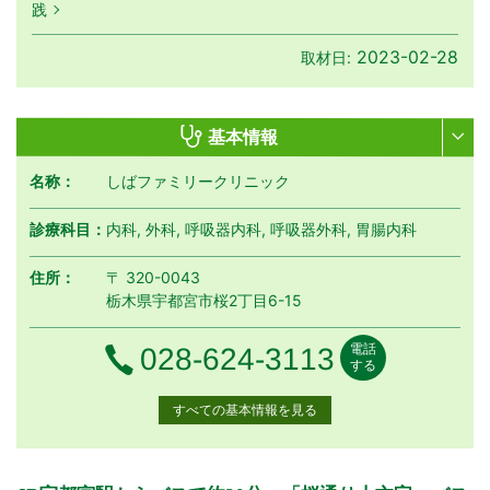
践
2023-02-28
取材日:
基本情報
名称：
しばファミリークリニック
診療科目：
内科, 外科, 呼吸器内科, 呼吸器外科, 胃腸内科
住所：
〒 320-0043
栃木県宇都宮市桜2丁目6-15
電話
電話番号
028-624-3113
する
すべての基本情報を見る
月曜日
火曜日
水曜日
木曜日
金曜日
土曜日
日曜日
祝日
診療時間
月
火
水
木
金
土
日
祝