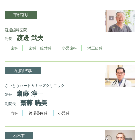
宇都宮駅
渡辺歯科医院
渡邊 武夫
院長
歯科
歯科口腔外科
小児歯科
矯正歯科
西那須野駅
さいとうハート＆キッズクリニック
齋藤 淳一
院長
齋藤 暁美
副院長
内科
循環器内科
小児科
栃木市