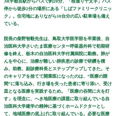
JR宇都宮駅からバスで約20分、「桜通り十文字」バス
9:00 - 12:30
○
○
○
○
○
○
休
休
停から徒歩2分の場所にある「しばファミリークリニッ
14:00 - 17:00
○
休
○
休
○
休
休
休
ク」。住宅地にありながら10台分の広い駐車場も備え
ている。
休診日：火曜午後・木曜午後・土曜午後・日曜・祝日
※診療時間や臨時休診・診療内容等について、事前に必ず医療
院長の柴野智毅先生は、鳥取大学医学部を卒業後、自
機関ホームページ、またはお電話にてご確認ください。
治医科大学さいたま医療センター呼吸器外科で初期研
>>病院なびで医療機関の詳細を見る
修を終え、栃木の自治医科大学付属病院に勤務。肺が
んを中心に、治療が難しい肺疾患の診療で研鑽を積
公式HPはこちら
み、助教、副診療科長とステップアップしてきた。そ
のキャリアを捨てて開業医になったのは、“医療の隙
初診受付
間”に落ち込み、行き場を失った患者に寄り添い、受け
皿となる医療を実践するため。「医療の谷間に火を灯
す」を理念に、へき地医療の課題に取り組んでいる自
治医科大学建学の精神に基づくホームドクターとし
て、地域医療の底上げに取り組んでいる。必要な医療