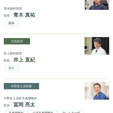
青木眼科医院
青木 真祐
院長
眼科
大田原市
井上眼科医院
井上 直紀
院長
眼科
中野富士見町駅
中野富士見町耳鼻咽喉科
冨岡 亮太
院長
耳鼻咽喉科
小児耳鼻咽喉科
アレルギー科