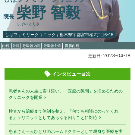
柴野 智毅
院長
しばの ともき
しばファミリークリニック
/
栃木県宇都宮市桜2丁目6-15
内科
外科
呼吸器内科
呼吸器外科
胃腸内科
2023-04-18
更新日:
インタビュー目次
患者さんの人生に寄り添い、「医療の隙間」を埋めるための
クリニックを開業
検査から治療まで体制を整え、「何でも相談にのってくれ
る」クリニックとしてあらゆる困りごとに対応
患者さん一人ひとりのホームドクターとして親身な医療を実