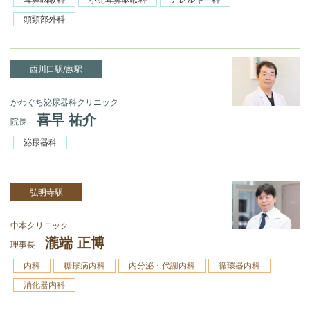
頭頸部外科
西川口駅/蕨駅
かわぐち泌尿器科クリニック
喜早 祐介
院長
泌尿器科
弘明寺駅
中本クリニック
瀧端 正博
理事長
内科
糖尿病内科
内分泌・代謝内科
循環器内科
消化器内科