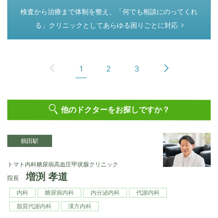
つぎのページ
検査から治療まで体制を整え、「何でも相談にのってくれ
る」クリニックとしてあらゆる困りごとに対応
1
2
3
他のドクターをお探しですか？
鶴田駅
トマト内科糖尿病高血圧甲状腺クリニック
増渕 孝道
院長
内科
糖尿病内科
内分泌内科
代謝内科
脂質代謝内科
漢方内科