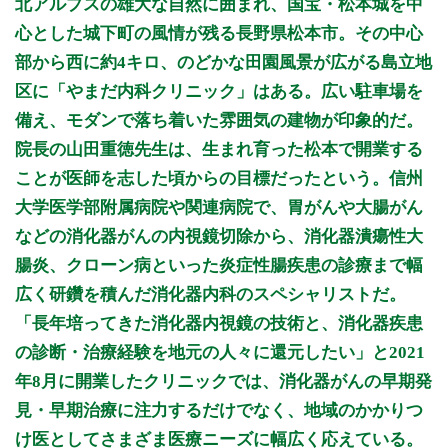
北アルプスの雄大な自然に囲まれ、国宝・松本城を中
9:00～11:30
●
●
●
●
●
心とした城下町の風情が残る長野県松本市。その中心
14:00～17:30
●
●
●
●
●
部から西に約4キロ、のどかな田園風景が広がる島立地
区に「やまだ内科クリニック」はある。広い駐車場を
休診日：金、日、祝
備考：臨時休診あり
備え、モダンで落ち着いた雰囲気の建物が印象的だ。
院長の山田重徳先生は、生まれ育った松本で開業する
※診療時間や臨時休診・診療内容等について、事前に必ず医療
機関ホームページ、またはお電話にてご確認ください。
ことが医師を志した頃からの目標だったという。信州
大学医学部附属病院や関連病院で、胃がんや大腸がん
>>病院なびで医療機関の詳細を見る
などの消化器がんの内視鏡切除から、消化器潰瘍性大
腸炎、クローン病といった炎症性腸疾患の診療まで幅
公式HPはこちら
広く研鑽を積んだ消化器内科のスペシャリストだ。
「長年培ってきた消化器内視鏡の技術と、消化器疾患
初診受付
の診断・治療経験を地元の人々に還元したい」と2021
年8月に開業したクリニックでは、消化器がんの早期発
見・早期治療に注力するだけでなく、地域のかかりつ
け医としてさまざま医療ニーズに幅広く応えている。