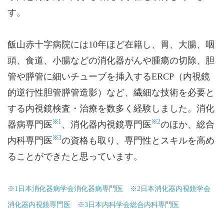
す。
飯山赤十字病院には10年ほど在籍し、胃、大腸、咽
頭、食道、小腸などの消化器がんや腫瘍の切除、胆
管や膵管に細いチューブを挿入するERCP（内視鏡
的逆行性胆管膵管造影）など、繊細な技術を必要と
する内視鏡検査・治療を数多く経験しました。消化
※1
※2
器病専門医
、消化器内視鏡専門医
のほか、総合
※3
内科専門医
の資格も取り、専門性とスキルを高め
ることができたと思っています。
※1日本消化器病学会消化器病専門医 ※2日本消化器内視鏡学会
消化器内視鏡専門医 ※3日本内科学会総合内科専門医