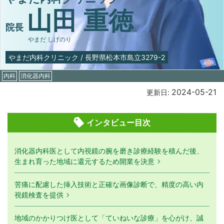
山田 重徳
院長
やまだ しげのり
やまだ内科クリニック
/
長野県松本市島立3279-2
内科
消化器内科
2024-05-21
更新日:
インタビュー目次
消化器内科医として内視鏡の腕を磨き診療経験を積んだ後、
生まれ育った地域に還元するため開業を決意
苦痛に配慮した挿入技術と正確な画像診断で、精度の高い内
視鏡検査を提供
地域のかかりつけ医として「ていねいな診療」を心がけ、誠