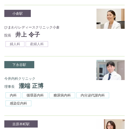
小倉駅
ひまわりレディースクリニック小倉
井上 令子
院長
婦人科
産婦人科
下永谷駅
今井内科クリニック
瀧端 正博
理事長
内科
循環器内科
糖尿病内科
内分泌代謝内科
感染症内科
吉原本町駅