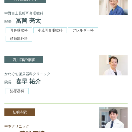
中野富士見町耳鼻咽喉科
冨岡 亮太
院長
耳鼻咽喉科
小児耳鼻咽喉科
アレルギー科
頭頸部外科
西川口駅/蕨駅
かわぐち泌尿器科クリニック
喜早 祐介
院長
泌尿器科
弘明寺駅
中本クリニック