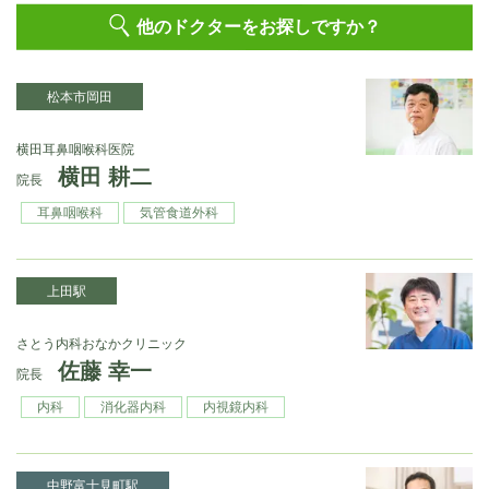
他のドクターをお探しですか？
松本市岡田
横田耳鼻咽喉科医院
横田 耕二
院長
耳鼻咽喉科
気管食道外科
上田駅
さとう内科おなかクリニック
佐藤 幸一
院長
内科
消化器内科
内視鏡内科
中野富士見町駅