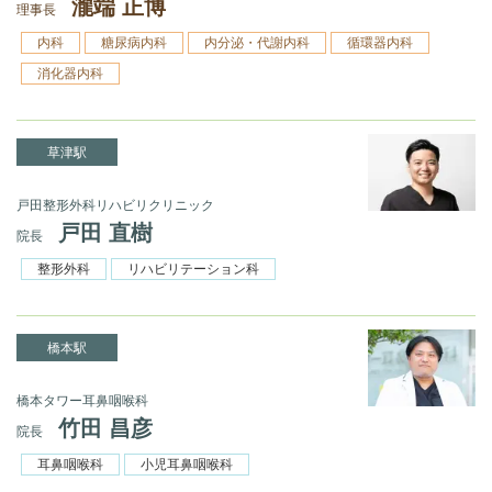
瀧端 正博
理事長
内科
糖尿病内科
内分泌・代謝内科
循環器内科
消化器内科
草津駅
戸田整形外科リハビリクリニック
戸田 直樹
院長
整形外科
リハビリテーション科
橋本駅
橋本タワー耳鼻咽喉科
竹田 昌彦
院長
耳鼻咽喉科
小児耳鼻咽喉科