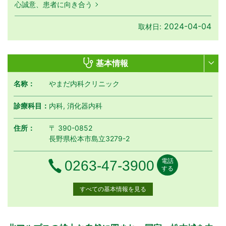
心誠意、患者に向き合う
2024-04-04
取材日:
基本情報
名称：
やまだ内科クリニック
診療科目：
内科, 消化器内科
住所：
〒 390-0852
長野県松本市島立3279-2
電話
電話番号
0263-47-3900
する
すべての基本情報を見る
月曜日
火曜日
水曜日
木曜日
金曜日
土曜日
日曜日
祝日
診療時間
月
火
水
木
金
土
日
祝