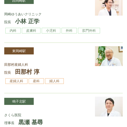
西岡崎駅
岡崎ゆうあいクリニック
小林 正学
院長
内科
皮膚科
小児科
外科
肛門外科
東岡崎駅
田那村産婦人科
田那村 淳
院長
産婦人科
産科
婦人科
鳴子北駅
さくら医院
黒瀬 基尋
理事長