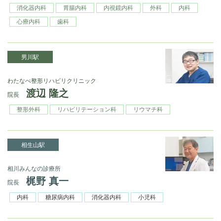
消化器内科
胃腸内科
内視鏡内科
外科
内科
心療内科
歯科
男川駅
わたなべ整形リハビリクリニック
渡辺 隆之
院長
整形外科
リハビリテーション科
リウマチ科
相生山駅
相川みんなの診療所
梶野 真一
院長
内科
糖尿病内科
消化器内科
小児科