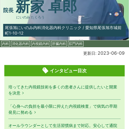
新家 卓郎
院長
にいのみ たくろう
尾張旭にいのみ内科消化器内科クリニック
/
愛知県尾張旭市城前
町1-10-12
内科
消化器内科
内視鏡内科
肝臓内科
肛門内科
2023-06-09
更新日:
インタビュー目次
培ってきた内視鏡技術を多くの患者さんに提供したいと開業
を決意
「心身への負担を最小限に抑えた内視鏡検査」で病気の早期
発見に努める
オールラウンダーとして生活習慣病まで対応。安心して通院