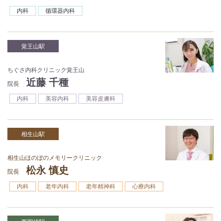
内科
循環器内科
覚王山駅
ちぐさ内科クリニック覚王山
近藤 千種
院長
内科
美容内科
美容皮膚科
相生山駅
相生山ほのぼのメモリークリニック
松永 慎史
院長
内科
老年内科
老年精神科
心療内科