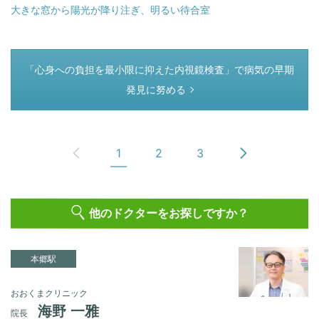
大きな窓から陽光が降り注ぎ、明るい待合室
つぎのページ
「心身への負担を最小限に抑えた内視鏡検査」で病気の早期
発見に努める
1
2
3
他のドクターをお探しですか？
本郷駅
おおくまクリニック
海野 一雅
院長