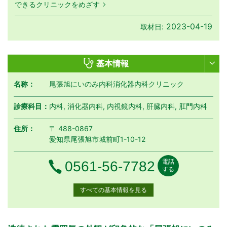
できるクリニックをめざす
2023-04-19
取材日:
基本情報
名称：
尾張旭にいのみ内科消化器内科クリニック
診療科目：
内科, 消化器内科, 内視鏡内科, 肝臓内科, 肛門内科
住所：
〒 488-0867
愛知県尾張旭市城前町1-10-12
電話
電話番号
0561-56-7782
する
すべての基本情報を見る
月曜日
火曜日
水曜日
木曜日
金曜日
土曜日
日曜日
祝日
診療時間
月
火
水
木
金
土
日
祝