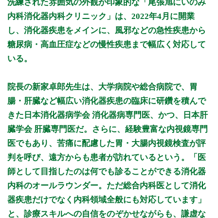
洗練された雰囲気の外観が印象的な「尾張旭にいのみ
9:00～11:30
●
●
●
●
●
●
内科消化器内科クリニック」は、2022年4月に開業
し、消化器疾患をメインに、風邪などの急性疾患から
休診日: 日、祝、第1・3・5土曜日
糖尿病・高血圧症などの慢性疾患まで幅広く対応して
備考: 【内視鏡検査】
いる。
月・火・木・金・土
11:30～14:30
院長の新家卓郎先生は、大学病院や総合病院で、胃
※診療時間や臨時休診・診療内容等について、事前に必ず医療
機関ホームページ、またはお電話にてご確認ください。
腸・肝臓など幅広い消化器疾患の臨床に研鑽を積んで
きた日本消化器病学会 消化器病専門医、かつ、日本肝
>>病院なびで医療機関の詳細を見る
臓学会 肝臓専門医だ。さらに、経験豊富な内視鏡専門
医でもあり、苦痛に配慮した胃・大腸内視鏡検査が評
公式HPはこちら
判を呼び、遠方からも患者が訪れているという。「医
師として目指したのは何でも診ることができる消化器
初診受付
内科のオールラウンダー。ただ総合内科医として消化
器疾患だけでなく内科領域全般にも対応しています」
と、診療スキルへの自信をのぞかせながらも、謙虚な