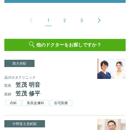
1
2
3
他のドクターをお探しですか？
西大井駅
品川ホヌクリニック
笠茂 明音
院長
笠茂 修平
医師
内科
美容皮膚科
在宅医療
中野富士見町駅