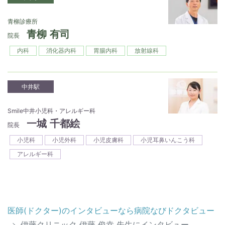
青柳診療所
青柳 有司
院長
内科
消化器内科
胃腸内科
放射線科
中井駅
Smile中井小児科・アレルギー科
一城 千都絵
院長
小児科
小児外科
小児皮膚科
小児耳鼻いんこう科
アレルギー科
医師(ドクター)のインタビューなら病院なびドクタビュー
伊藤クリニック 伊藤 俊幸 先生にインタビュー