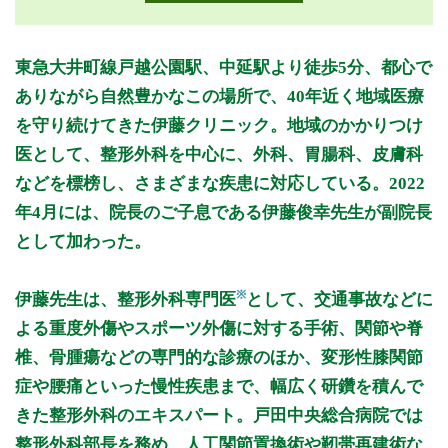
月曜日
火曜日
水曜日
木曜日
金曜日
土曜日
日曜日
祝日
診療時間
月
火
水
木
金
土
日
祝
東急大井町線戸越公園駅、中延駅より徒歩5分、都心で
9:00～12:30
●
●
●
●
●
ありながら自然豊かなこの場所で、40年近く地域医療
15:00～19:00
●
●
●
●
を守り続けてきた伊藤クリニック。地域のかかりつけ
医として、整形外科を中心に、外科、胃腸科、皮膚科
休診日: 木、日、祝
などを標榜し、さまざまな疾患に対応している。2022
※診療時間や臨時休診・診療内容等について、事前に必ず医療
年4月には、院長のご子息である伊藤俊幸先生が副院長
機関ホームページ、またはお電話にてご確認ください。
として加わった。
>>病院なびで医療機関の詳細を見る
※
伊藤先生は、整形外科専門医
として、交通事故などに
公式HPはこちら
よる重度外傷やスポーツ外傷に対する手術、関節や脊
椎、骨腫瘍などの専門的な診療のほか、変形性膝関節
初診受付
症や腰痛といった慢性疾患まで、幅広く研鑽を積んで
きた整形外科のエキスパート。戸田中央総合病院では
整形外科部長を務め、人工関節置換術や靭帯再建術な