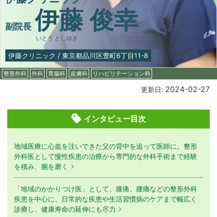
伊藤 俊幸
副院長
いとう としゆき
伊藤クリニック
/
東京都品川区豊町6丁目11-8
整形外科
外科
胃腸科
皮膚科
リハビリテーション科
2024-02-27
更新日:
インタビュー目次
地域医療に心血を注いできた父の背中を追って医師に。整形
外科医として慢性疾患の治療から専門的な外科手術まで経験
を積み、腕を磨く
「地域のかかりつけ医」として、膝痛、腰痛などの整形外科
疾患を中心に、日常的な疾患や生活習慣病のケアまで幅広く
診療し、健康寿命の延伸にも尽力