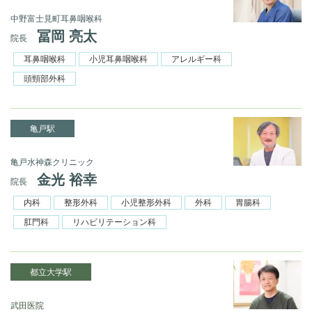
中野富士見町耳鼻咽喉科
冨岡 亮太
院長
耳鼻咽喉科
小児耳鼻咽喉科
アレルギー科
頭頸部外科
亀戸駅
亀戸水神森クリニック
金光 裕幸
院長
内科
整形外科
小児整形外科
外科
胃腸科
肛門科
リハビリテーション科
都立大学駅
武田医院