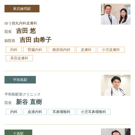
東武練馬駅
ゆう徳丸内科皮膚科
吉田 悠
院長
吉田 由希子
副院長
内科
腎臓内科
糖尿病内科
皮膚科
小児皮膚科
美容皮膚科
平和島駅
平和島駅前クリニック
新谷 直樹
院長
内科
血液内科
耳鼻咽喉科
小児耳鼻咽喉科
十条駅