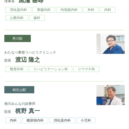
黒瀬 基尋
理事長
消化器内科
胃腸内科
内視鏡内科
外科
内科
心療内科
歯科
男川駅
わたなべ整形リハビリクリニック
渡辺 隆之
院長
整形外科
リハビリテーション科
リウマチ科
相生山駅
相川みんなの診療所
梶野 真一
院長
内科
糖尿病内科
消化器内科
小児科