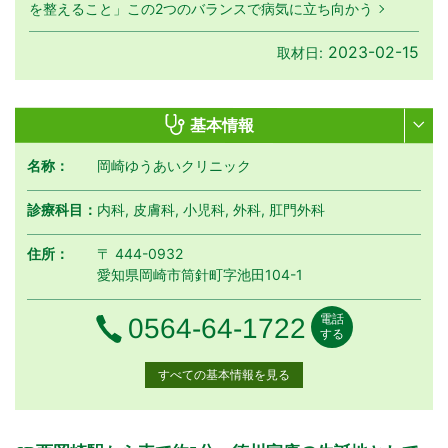
を整えること」この2つのバランスで病気に立ち向かう
2023-02-15
取材日:
基本情報
名称：
岡崎ゆうあいクリニック
診療科目：
内科, 皮膚科, 小児科, 外科, 肛門外科
住所：
〒 444-0932
愛知県岡崎市筒針町字池田104-1
電話
電話番号
0564-64-1722
する
すべての基本情報を見る
月曜日
火曜日
水曜日
木曜日
金曜日
土曜日
日曜日
祝日
診療時間
月
火
水
木
金
土
日
祝