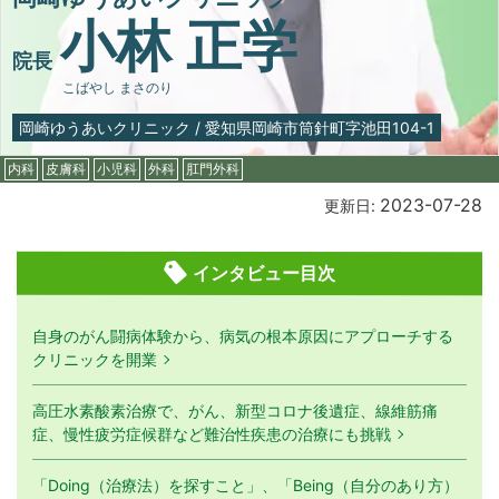
小林 正学
院長
こばやし まさのり
岡崎ゆうあいクリニック
/
愛知県岡崎市筒針町字池田104-1
内科
皮膚科
小児科
外科
肛門外科
2023-07-28
更新日:
インタビュー目次
自身のがん闘病体験から、病気の根本原因にアプローチする
クリニックを開業
高圧水素酸素治療で、がん、新型コロナ後遺症、線維筋痛
症、慢性疲労症候群など難治性疾患の治療にも挑戦
「Doing（治療法）を探すこと」、「Being（自分のあり方）