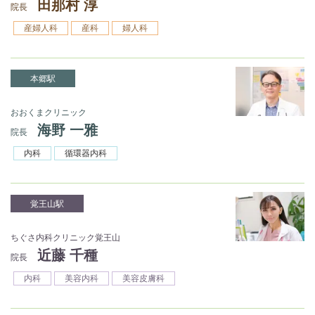
田那村 淳
院長
産婦人科
産科
婦人科
本郷駅
おおくまクリニック
海野 一雅
院長
内科
循環器内科
覚王山駅
ちぐさ内科クリニック覚王山
近藤 千種
院長
内科
美容内科
美容皮膚科