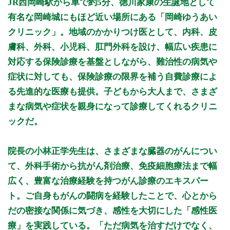
JR西岡崎駅から車で約5分、徳川家康の生誕地として
9:00 - 12:00
○
○
○
○
○
○
休
休
有名な岡崎城にもほど近い場所にある「岡崎ゆうあい
12:00 - 16:00
●
●
休
●
●
休
休
休
クリニック」。地域のかかりつけ医として、内科、皮
16:00 - 19:00
○
○
休
○
○
休
休
休
膚科、外科、小児科、肛門外科を設け、幅広い疾患に
対応する保険診療を基盤としながら、難治性の病気や
●: 12:00～16:00はがん治療を中心にした自費診療を行ってい
ます。
症状に対しても、保険診療の限界を補う自費診療によ
休診日：水曜午後・土曜午後・日曜・祝日
る先進的な医療も提供。子どもから大人まで、さまざ
※診療時間や臨時休診・診療内容等について、事前に必ず医療
まな病気や症状を親身になって診療してくれるクリニ
機関ホームページ、またはお電話にてご確認ください。
ックだ。
>>病院なびで医療機関の詳細を見る
院長の小林正学先生は、さまざまな臓器のがんについ
て、外科手術から抗がん剤治療、免疫細胞療法まで幅
公式HPはこちら
広く、豊富な治療経験を持つがん診療のエキスパー
ト。ご自身もがんの闘病を経験したことで、心とから
初診受付
だの密接な関係に気づき、感性を大切にした「感性医
療」を実践している。「ただ病気を治すだけでなく、