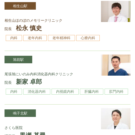
相生山駅
相生山ほのぼのメモリークリニック
松永 慎史
院長
内科
老年内科
老年精神科
心療内科
旭前駅
尾張旭にいのみ内科消化器内科クリニック
新家 卓郎
院長
内科
消化器内科
内視鏡内科
肝臓内科
肛門内科
鳴子北駅
さくら医院