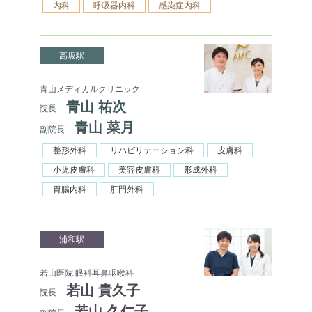
内科
呼吸器内科
感染症内科
高坂駅
青山メディカルクリニック
青山 祐次
院長
青山 菜月
副院長
整形外科
リハビリテーション科
皮膚科
小児皮膚科
美容皮膚科
形成外科
胃腸内科
肛門外科
浦和駅
若山医院 眼科耳鼻咽喉科
若山 貴久子
院長
若山 久仁子