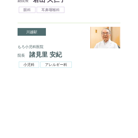
副院長
眼科
耳鼻咽喉科
川越駅
もろ小児科医院
諸見里 安紀
院長
小児科
アレルギー科