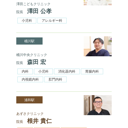
澤田こどもクリニック
澤田 公孝
院長
小児科
アレルギー科
桶川駅
桶川中央クリニック
森田 宏
院長
内科
小児科
消化器内科
胃腸内科
内視鏡内科
肛門内科
浦和駅
あずさクリニック
根井 貴仁
院長