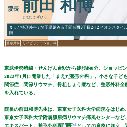
前田 和博
院長
まえだ かずひろ
まえだ整形外科
/
埼玉県越谷市千間台西3丁目2-12 イオンスタイ
階
整形外科
リハビリテーション科
東武伊勢崎線・せんげん台駅から徒歩約8分、ショッピ
2022年1月に開業した「まえだ整形外科」。小さな子
関節症、関節リウマチ、骨粗しょう症など、整形外科全
を入れている。
院長の前田和博先生は、東京女子医科大学病院をはじめ
東京女子医科大学附属膠原病リウマチ痛風センターなど
※1
エキスパート。整形外科専門医
としての資格に加え、