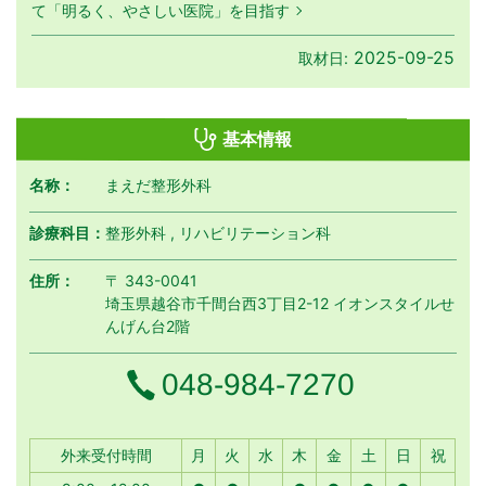
て「明るく、やさしい医院」を目指す
2025-09-25
取材日:
基本情報
名称：
まえだ整形外科
診療科目：
整形外科 , リハビリテーション科
住所：
〒 343-0041
埼玉県越谷市千間台西3丁目2-12 イオンスタイルせ
んげん台2階
電話番号
048-984-7270
月曜日
火曜日
水曜日
木曜日
金曜日
土曜日
日曜日
祝日
外来受付時間
月
火
水
木
金
土
日
祝