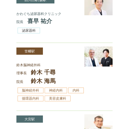
かわぐち泌尿器科クリニック
喜早 祐介
院長
泌尿器科
笠幡駅
鈴木脳神経外科
鈴木 千尋
理事長
鈴木 海馬
院長
脳神経外科
神経内科
内科
循環器内科
美容皮膚科
大宮駅