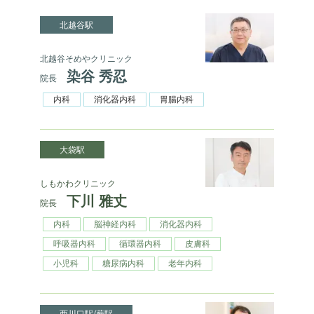
北越谷駅
北越谷そめやクリニック
染谷 秀忍
院長
内科
消化器内科
胃腸内科
大袋駅
しもかわクリニック
下川 雅丈
院長
内科
脳神経内科
消化器内科
呼吸器内科
循環器内科
皮膚科
小児科
糖尿病内科
老年内科
西川口駅/蕨駅