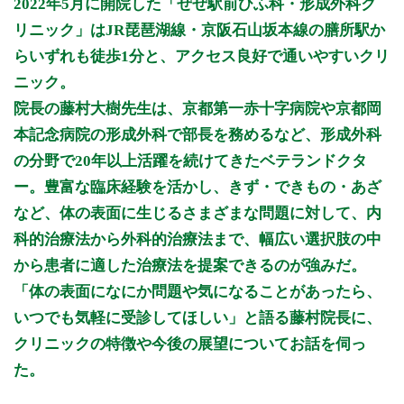
2022年5月に開院した「ぜぜ駅前ひふ科・形成外科ク
9:00 - 12:00
○
○
休
○
○
○
休
休
リニック」はJR琵琶湖線・京阪石山坂本線の膳所駅か
16:00 - 19:00
○
○
休
○
○
休
休
休
らいずれも徒歩1分と、アクセス良好で通いやすいクリ
ニック。
休診日：水曜日・土曜日午後・日曜日・祝日
院長の藤村大樹先生は、京都第一赤十字病院や京都岡
※診療時間や臨時休診・診療内容等について、事前に必ず医療
本記念病院の形成外科で部長を務めるなど、形成外科
機関ホームページ、またはお電話にてご確認ください。
の分野で20年以上活躍を続けてきたベテランドクタ
>>病院なびで医療機関の詳細を見る
ー。豊富な臨床経験を活かし、きず・できもの・あざ
など、体の表面に生じるさまざまな問題に対して、内
公式HPはこちら
科的治療法から外科的治療法まで、幅広い選択肢の中
から患者に適した治療法を提案できるのが強みだ。
「体の表面になにか問題や気になることがあったら、
いつでも気軽に受診してほしい」と語る藤村院長に、
クリニックの特徴や今後の展望についてお話を伺っ
た。