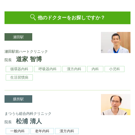
他のドクターをお探しですか？
瀬田駅
瀬⽥駅前ハートクリニック
道家 智博
院長
循環器内科
呼吸器内科
漢⽅内科
内科
⼩児科
⽣活習慣病
膳所駅
まつうら総合内科クリニック
松浦 清人
院長
一般内科
老年内科
漢方内科