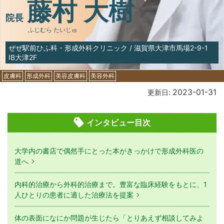
藤村 大樹
院長
ふじむら たいじゅ
ぜぜ駅前ひふ科・形成外科クリニック
/
滋賀県大津市馬場2-9-1
IB大津2F
皮膚科
形成外科
美容皮膚科
美容外科
2023-01-31
更新日:
インタビュー目次
大学内の書店で偶然手にとった本がきっかけで形成外科医の
道へ
内科的治療から外科的治療まで。豊富な臨床経験をもとに、1
人ひとりの患者に適した治療法を提案
体の表面になにか問題が生じたら「とりあえず相談してみよ