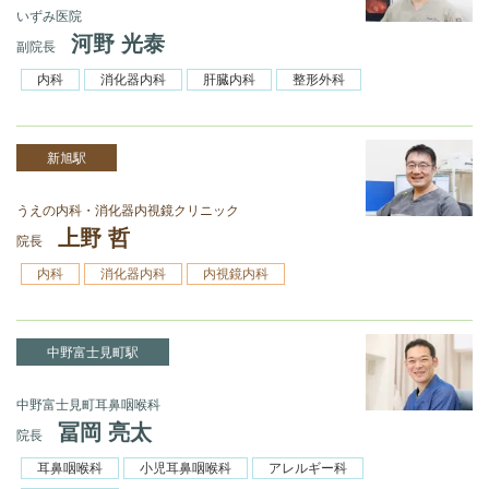
いずみ医院
河野 光泰
副院長
内科
消化器内科
肝臓内科
整形外科
新旭駅
うえの内科・消化器内視鏡クリニック
上野 哲
院長
内科
消化器内科
内視鏡内科
中野富士見町駅
中野富士見町耳鼻咽喉科
冨岡 亮太
院長
耳鼻咽喉科
小児耳鼻咽喉科
アレルギー科