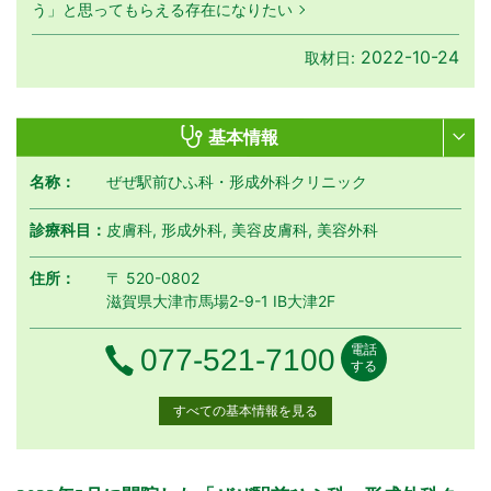
う」と思ってもらえる存在になりたい
2022-10-24
取材日:
基本情報
名称：
ぜぜ駅前ひふ科・形成外科クリニック
診療科目：
皮膚科, 形成外科, 美容皮膚科, 美容外科
住所：
〒 520-0802
滋賀県大津市馬場2-9-1 IB大津2F
電話
電話番号
077-521-7100
する
すべての基本情報を見る
月曜日
火曜日
水曜日
木曜日
金曜日
土曜日
日曜日
祝日
診療時間
月
火
水
木
金
土
日
祝