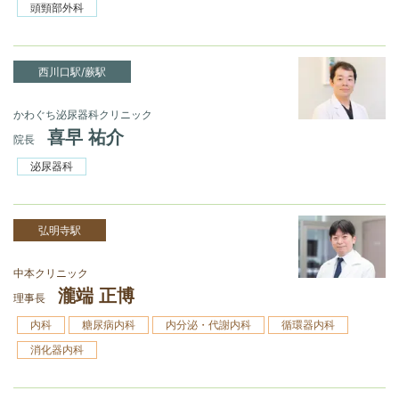
頭頸部外科
西川口駅/蕨駅
かわぐち泌尿器科クリニック
喜早 祐介
院長
泌尿器科
弘明寺駅
中本クリニック
瀧端 正博
理事長
内科
糖尿病内科
内分泌・代謝内科
循環器内科
消化器内科