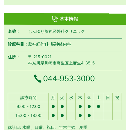
基本情報
名称：
しんゆり脳神経外科クリニック
診療科目：
脳神経外科, 脳神経内科
住所：
〒 215-0021
神奈川県川崎市麻生区上麻生4-35-5
電話番号
044-953-3000
月曜日
火曜日
水曜日
木曜日
金曜日
土曜日
日曜日
祝日
診療時間
月
火
水
木
金
土
日
祝
9:00 - 12:00
●
●
●
●
●
15:00 - 18:00
●
●
●
●
休診日: 水曜、日曜、祝日、年末年始、夏季