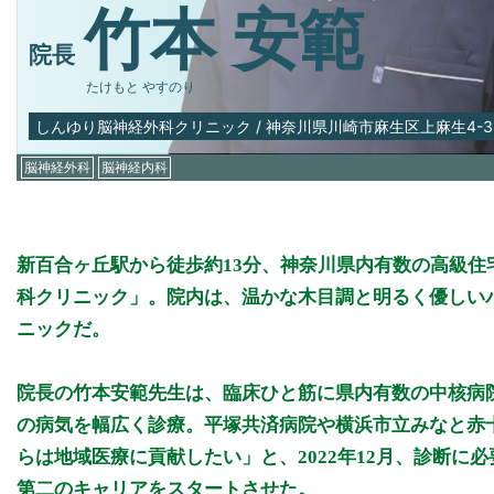
竹本 安範
院長
たけもと やすのり
しんゆり脳神経外科クリニック
/
神奈川県川崎市麻生区上麻生4-35
脳神経外科
脳神経内科
新百合ヶ丘駅から徒歩約13分、神奈川県内有数の高級
科クリニック」。院内は、温かな木目調と明るく優しい
ニックだ。
院長の竹本安範先生は、臨床ひと筋に県内有数の中核病
の病気を幅広く診療。平塚共済病院や横浜市立みなと赤
らは地域医療に貢献したい」と、2022年12月、診断に
第二のキャリアをスタートさせた。