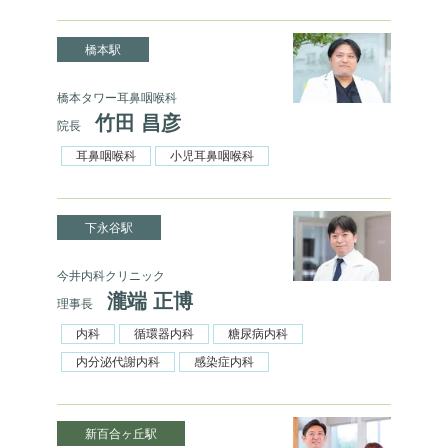
橋本駅
橋本タワー耳鼻咽喉科
竹田 昌彦
院長
耳鼻咽喉科
小児耳鼻咽喉科
下永谷駅
今井内科クリニック
瀧端 正博
理事長
内科
循環器内科
糖尿病内科
内分泌代謝内科
感染症内科
新百合ヶ丘駅