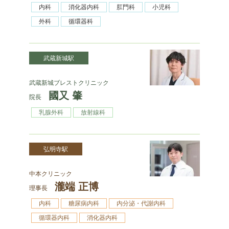
内科
消化器内科
肛門科
小児科
外科
循環器科
武蔵新城駅
武蔵新城ブレストクリニック
國又 肇
院長
乳腺外科
放射線科
弘明寺駅
中本クリニック
瀧端 正博
理事長
内科
糖尿病内科
内分泌・代謝内科
循環器内科
消化器内科