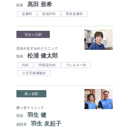
髙田 亜希
院長
皮膚科
形成外科
美容皮膚科
百合ヶ丘駅
百合が丘すみれクリニック
松浦 健太郎
院長
内科
呼吸器内科
アレルギー科
小児耳鼻咽喉科
梶ヶ谷駅
梶ヶ谷クリニック
羽生 健
院長
羽生 友起子
副院長