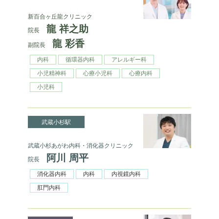
新百合ヶ丘龍クリニック
龍 祥之助
院長
龍 彩香
副院長
内科
循環器内科
アレルギー科
小児精神科
心療小児科
心療内科
小児科
武蔵小杉駅
武蔵小杉あがわ内科・消化器クリニック
阿川 周平
院長
消化器内科
内科
内視鏡内科
肛門内科