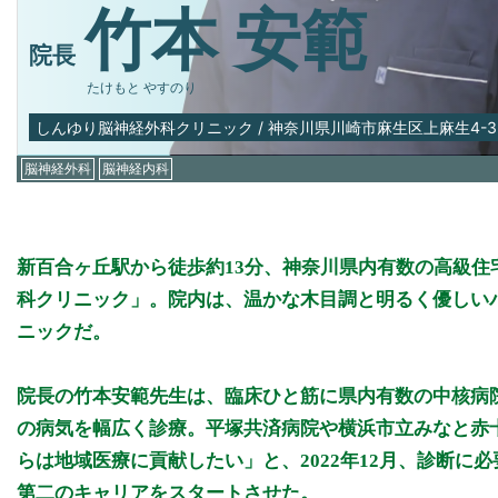
竹本 安範
院長
たけもと やすのり
しんゆり脳神経外科クリニック
/
神奈川県川崎市麻生区上麻生4-35
脳神経外科
脳神経内科
新百合ヶ丘駅から徒歩約13分、神奈川県内有数の高級
科クリニック」。院内は、温かな木目調と明るく優しい
ニックだ。
院長の竹本安範先生は、臨床ひと筋に県内有数の中核病
の病気を幅広く診療。平塚共済病院や横浜市立みなと赤
らは地域医療に貢献したい」と、2022年12月、診断に
第二のキャリアをスタートさせた。