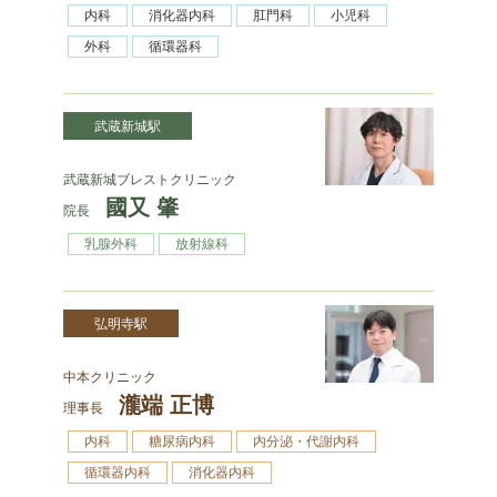
内科
消化器内科
肛門科
小児科
外科
循環器科
武蔵新城駅
武蔵新城ブレストクリニック
國又 肇
院長
乳腺外科
放射線科
弘明寺駅
中本クリニック
瀧端 正博
理事長
内科
糖尿病内科
内分泌・代謝内科
循環器内科
消化器内科