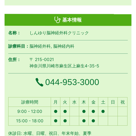
基本情報
名称：
しんゆり脳神経外科クリニック
診療科目：
脳神経外科, 脳神経内科
住所：
〒 215-0021
神奈川県川崎市麻生区上麻生4-35-5
電話番号
044-953-3000
月曜日
火曜日
水曜日
木曜日
金曜日
土曜日
日曜日
祝日
診療時間
月
火
水
木
金
土
日
祝
9:00 - 12:00
●
●
●
●
●
15:00 - 18:00
●
●
●
●
休診日: 水曜、日曜、祝日、年末年始、夏季