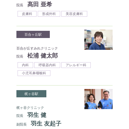
髙田 亜希
院長
皮膚科
形成外科
美容皮膚科
百合ヶ丘駅
百合が丘すみれクリニック
松浦 健太郎
院長
内科
呼吸器内科
アレルギー科
小児耳鼻咽喉科
梶ヶ谷駅
梶ヶ谷クリニック
羽生 健
院長
羽生 友起子
副院長