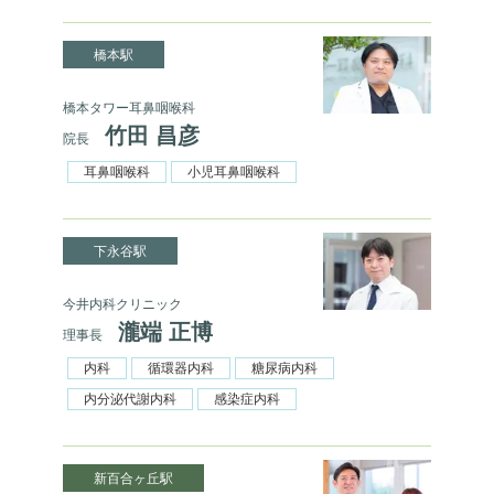
橋本駅
橋本タワー耳鼻咽喉科
竹田 昌彦
院長
耳鼻咽喉科
小児耳鼻咽喉科
下永谷駅
今井内科クリニック
瀧端 正博
理事長
内科
循環器内科
糖尿病内科
内分泌代謝内科
感染症内科
新百合ヶ丘駅