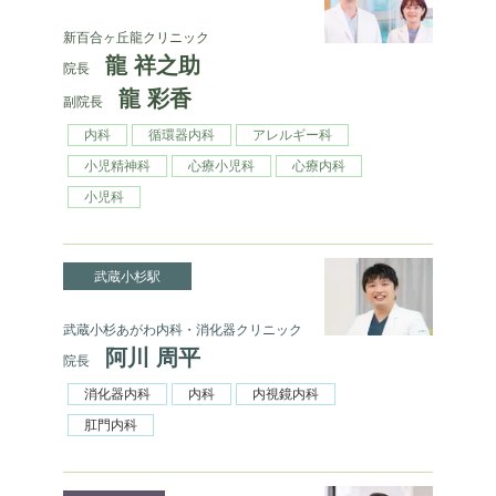
新百合ヶ丘龍クリニック
龍 祥之助
院長
龍 彩香
副院長
内科
循環器内科
アレルギー科
小児精神科
心療小児科
心療内科
小児科
武蔵小杉駅
武蔵小杉あがわ内科・消化器クリニック
阿川 周平
院長
消化器内科
内科
内視鏡内科
肛門内科