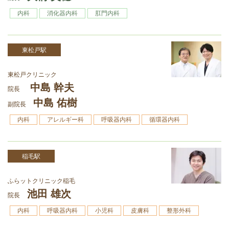
内科
消化器内科
肛門内科
東松戸駅
東松戸クリニック
中島 幹夫
院長
中島 佑樹
副院長
内科
アレルギー科
呼吸器内科
循環器内科
稲毛駅
ふらットクリニック稲毛
池田 雄次
院長
内科
呼吸器内科
小児科
皮膚科
整形外科