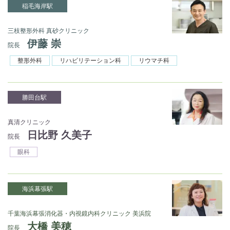
稲毛海岸駅
三枝整形外科 真砂クリニック
伊藤 崇
院長
整形外科
リハビリテーション科
リウマチ科
勝田台駅
真清クリニック
日比野 久美子
院長
眼科
海浜幕張駅
千葉海浜幕張消化器・内視鏡内科クリニック 美浜院
大橋 美穂
院長