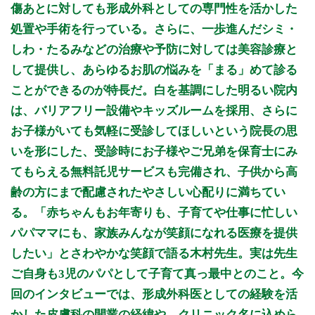
傷あとに対しても形成外科としての専門性を活かした
処置や手術を行っている。さらに、一歩進んだシミ・
しわ・たるみなどの治療や予防に対しては美容診療と
して提供し、あらゆるお肌の悩みを「まる」めて診る
ことができるのが特長だ。白を基調にした明るい院内
は、バリアフリー設備やキッズルームを採用、さらに
お子様がいても気軽に受診してほしいという院長の思
いを形にした、受診時にお子様やご兄弟を保育士にみ
てもらえる無料託児サービスも完備され、子供から高
齢の方にまで配慮されたやさしい心配りに満ちてい
る。「赤ちゃんもお年寄りも、子育てや仕事に忙しい
パパママにも、家族みんなが笑顔になれる医療を提供
したい」とさわやかな笑顔で語る木村先生。実は先生
ご自身も3児のパパとして子育て真っ最中とのこと。今
回のインタビューでは、形成外科医としての経験を活
かした皮膚科の開業の経緯や、クリニック名に込めら