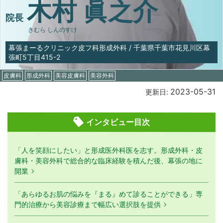
木村 眞之介
院長
きむら しんのすけ
幕張まーるクリニック皮フ科形成外科
/
千葉県千葉市花見川区幕
張町5丁目415-2
皮膚科
形成外科
美容皮膚科
美容外科
2023-05-31
更新日:
インタビュー目次
「人を笑顔にしたい」と形成医外科医を志す。形成外科・皮
膚科・美容外科で総合的な臨床経験を積んだ後、幕張の地に
開業
「あらゆるお肌の悩みを『まる』めて診ることができる」専
門的治療から美容診療まで幅広い選択肢を提供