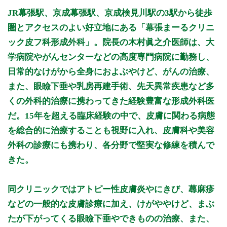
月曜日
火曜日
水曜日
木曜日
金曜日
土曜日
日曜日
祝日
診療時間
月
火
水
木
金
土
日
祝
JR幕張駅、京成幕張駅、京成検見川駅の3駅から徒歩
9:00～12:00
●
●
●
●
●
圏とアクセスのよい好立地にある「幕張まーるクリニ
14:00～17:00
●
ック皮フ科形成外科」。院長の木村眞之介医師は、大
15:00～18:00
●
●
●
●
学病院やがんセンターなどの高度専門病院に勤務し、
日常的なけがから全身におよぶやけど、がんの治療、
休診日：木、日、祝
備考：平日13:30～15:00は手術時間となります(木曜を除く)
また、眼瞼下垂や乳房再建手術、先天異常疾患など多
くの外科的治療に携わってきた経験豊富な形成外科医
【受付時間】
だ。15年を超える臨床経験の中で、皮膚に関わる病態
(月・火・水・金)8:50～11:50,15:00～17:50
(土)8:50～11:50,14:00～16:50
を総合的に治療することも視野に入れ、皮膚科や美容
外科の診療にも携わり、各分野で堅実な修練を積んで
※診療時間や臨時休診・診療内容等について、事前に必ず医療
機関ホームページ、またはお電話にてご確認ください。
きた。
>>病院なびで医療機関の詳細を見る
同クリニックではアトピー性皮膚炎やにきび、蕁麻疹
などの一般的な皮膚診療に加え、けがややけど、まぶ
公式HPはこちら
たが下がってくる眼瞼下垂やできものの治療、また、