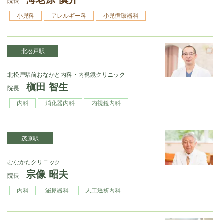
院長
小児科
アレルギー科
小児循環器科
北松戸駅
北松戸駅前おなかと内科・内視鏡クリニック
槇田 智生
院長
内科
消化器内科
内視鏡内科
茂原駅
むなかたクリニック
宗像 昭夫
院長
内科
泌尿器科
人工透析内科