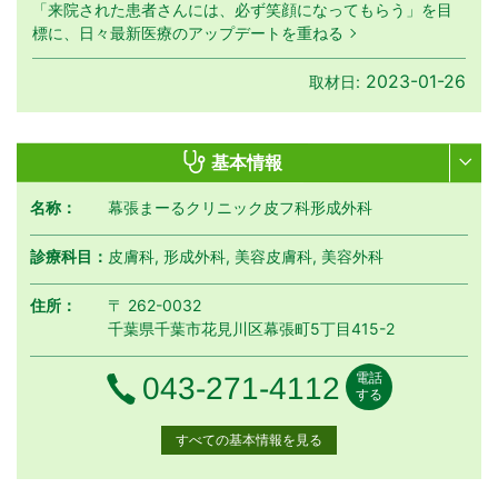
「来院された患者さんには、必ず笑顔になってもらう」を目
標に、日々最新医療のアップデートを重ねる
2023-01-26
取材日:
基本情報
名称：
幕張まーるクリニック皮フ科形成外科
診療科目：
皮膚科, 形成外科, 美容皮膚科, 美容外科
住所：
〒 262-0032
千葉県千葉市花見川区幕張町5丁目415-2
電話
電話番号
043-271-4112
する
すべての基本情報を見る