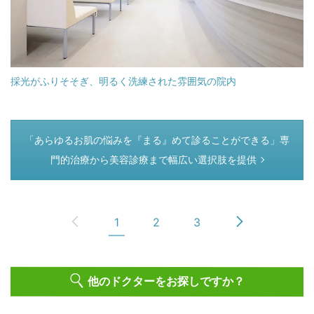
採光がふりそそぎ、明るく洗練された雰囲気の院内
つぎのページ
「あらゆるお肌の悩みを『まる』めて診ることができる」専
門的治療から美容診療まで幅広い選択肢を提供
1
2
3
他のドクターをお探しですか？