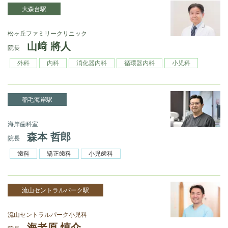
大森台駅
松ヶ丘ファミリークリニック
山﨑 將人
院長
外科
内科
消化器内科
循環器内科
小児科
稲毛海岸駅
海岸歯科室
森本 哲郎
院長
歯科
矯正歯科
小児歯科
流山セントラルパーク駅
流山セントラルパーク小児科
海老原 慎介