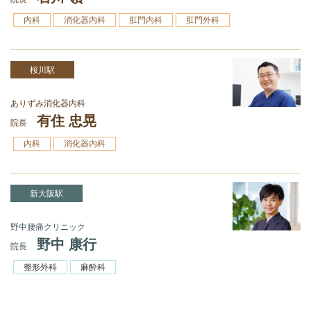
内科
消化器内科
肛門内科
肛門外科
桜川駅
ありずみ消化器内科
有住 忠晃
院長
内科
消化器内科
新大阪駅
野中腰痛クリニック
野中 康行
院長
整形外科
麻酔科