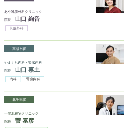
あや乳腺外科クリニック
山口 絢音
院長
乳腺外科
高槻市駅
やまぐち内科・腎臓内科
山口 嘉土
院長
内科
腎臓内科
北千里駅
千里北在宅クリニック
菅 泰彦
院長