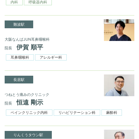
内科
呼吸器内科
難波駅
大阪なんばJUN耳鼻咽喉科
伊賀 順平
院長
耳鼻咽喉科
アレルギー科
長居駅
つねとう痛みのクリニック
恒遠 剛示
院長
ペインクリニック内科
リハビリテーション科
麻酔科
りんくうタウン駅