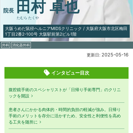
田村 卓也
院長
たむら たくや
大阪うめだ鼠径ヘルニアMIDSクリニック
/
大阪府大阪市北区梅田
1丁目2番2-100号 大阪駅前第2ビル1階
外科
消化器外科
2025-05-16
更新日:
インタビュー目次
腹腔鏡手術のスペシャリストが「日帰り手術専門」のクリニ
ックを開設
患者さんにかかる肉体的・時間的負担の軽減が強み。日帰り
手術のメリットを存分に活かすため、安全性と利便性を高め
る工夫を随所に