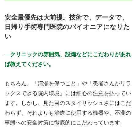
月曜日
火曜日
水曜日
木曜日
金曜日
土曜日
日曜日
祝日
外来受付時間
月
火
水
木
金
土
日
祝
安全最優先は大前提。技術で、データで、
9:00～13:00
●
●
●
●
●
●
●
●
日帰り手術専門医院のパイオニアになりた
14:00～17:00
●
●
●
●
●
い
17:00～21:00
●
●
●
備考: お問合せ・ご予約・ご連絡は24時間365日受け付けてお
クリニックの雰囲気、設備などにこだわりがあれ
ります。火曜、日曜、祝日以外は予約なしで受診可能です。
ば教えてください。
【診療時間】
月、水、木 9:00～21:00(20:30最終受付)
金、土 9:00～17:00 (16:30最終受付)
もちろん、「清潔を保つこと」や「患者さんがリラ
火、日、祝 9:00～13:00(予約制)
ックスできる院内環境」には細心の注意を払ってい
※診療時間や臨時休診・診療内容等について、事前に必ず医療
機関ホームページ、またはお電話にてご確認ください。
ます。しかし、見た目のスタイリッシュさにはこだ
わらず、それよりも治療に使用する機器や、不測の
>>病院なびで医療機関の詳細を見る
事態への安全対策に徹底的にこだわっています。
公式HPはこちら