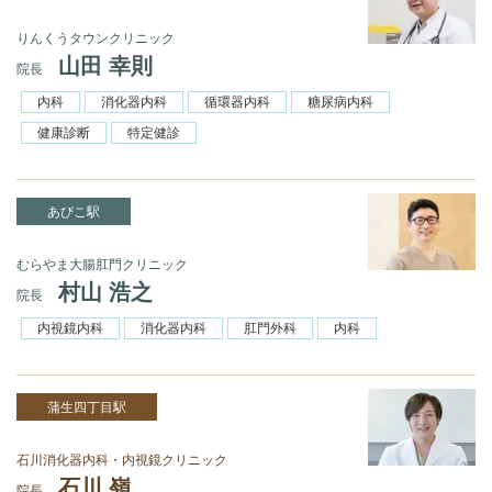
りんくうタウンクリニック
山田 幸則
院長
内科
消化器内科
循環器内科
糖尿病内科
健康診断
特定健診
あびこ駅
むらやま大腸肛門クリニック
村山 浩之
院長
内視鏡内科
消化器内科
肛門外科
内科
蒲生四丁目駅
石川消化器内科・内視鏡クリニック
石川 嶺
院長