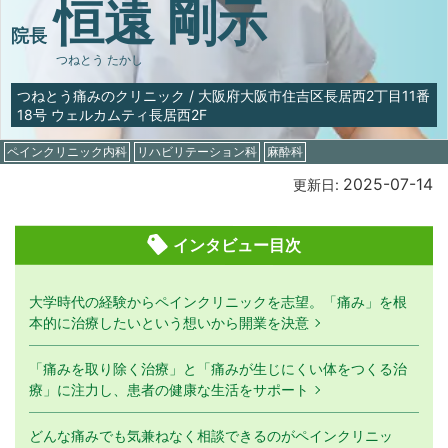
恒遠 剛示
院長
つねとう たかし
つねとう痛みのクリニック
/
大阪府大阪市住吉区長居西2丁目11番
18号 ウェルカムティ長居西2F
ペインクリニック内科
リハビリテーション科
麻酔科
2025-07-14
更新日:
インタビュー目次
大学時代の経験からペインクリニックを志望。「痛み」を根
本的に治療したいという想いから開業を決意
「痛みを取り除く治療」と「痛みが生じにくい体をつくる治
療」に注力し、患者の健康な生活をサポート
どんな痛みでも気兼ねなく相談できるのがペインクリニッ