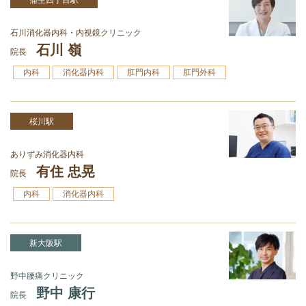
石川消化器内科・内視鏡クリニック
石川 嶺
院長
内科
消化器内科
肛門内科
肛門外科
桜川駅
ありずみ消化器内科
有住 忠晃
院長
内科
消化器内科
新大阪駅
野中腰痛クリニック
野中 康行
院長