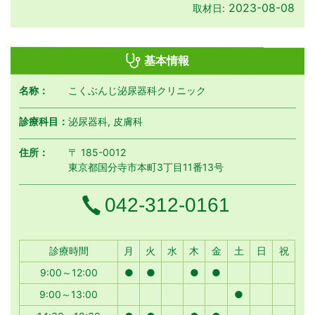
2023-08-08
取材日:
基本情報
名称：
こくぶんじ泌尿器科クリニック
診療科目：
泌尿器科, 皮膚科
住所：
〒 185-0012
東京都国分寺市本町3丁目11番13号
電話番号
042-312-0161
月曜日
火曜日
水曜日
木曜日
金曜日
土曜日
日曜日
祝日
診療時間
月
火
水
木
金
土
日
祝
9:00～12:00
●
●
●
●
9:00～13:00
●