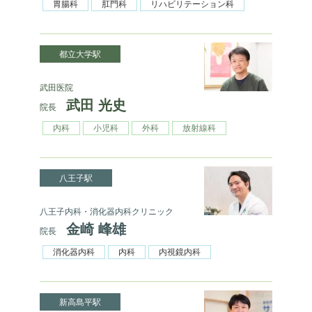
胃腸科
肛門科
リハビリテーション科
都立大学駅
武田医院
武田 光史
院長
内科
小児科
外科
放射線科
八王子駅
八王子内科・消化器内科クリニック
金崎 峰雄
院長
消化器内科
内科
内視鏡内科
新高島平駅