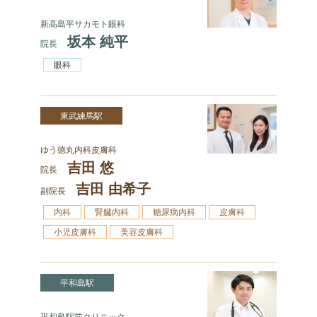
新高島平サカモト眼科
坂本 純平
院長
眼科
東武練馬駅
ゆう徳丸内科皮膚科
吉田 悠
院長
吉田 由希子
副院長
内科
腎臓内科
糖尿病内科
皮膚科
小児皮膚科
美容皮膚科
平和島駅
平和島駅前クリニック