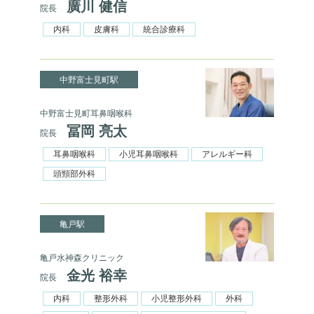
廣川 健信
院長
内科
皮膚科
統合診療科
中野富士見町駅
中野富士見町耳鼻咽喉科
冨岡 亮太
院長
耳鼻咽喉科
小児耳鼻咽喉科
アレルギー科
頭頸部外科
亀戸駅
亀戸水神森クリニック
金光 裕幸
院長
内科
整形外科
小児整形外科
外科