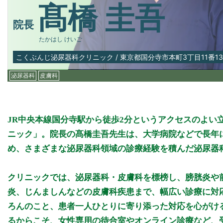
髙橋 圭吾
院長
たかはし けいご
こくぶんじ泌尿器科クリニック
/
東京都国分寺市本町3丁目11番1
泌尿器科
皮膚科
JR中央本線国分寺駅から徒歩2分というアクセスのよい立
ニック」。院長の髙橋圭吾先生は、大学病院などで長年
め、さまざまな泌尿器科領域の診療経験を積んだ泌尿器
クリニックでは、泌尿器科・皮膚科を標榜し、膀胱炎や
炎、じんましんなどの皮膚科疾患まで、幅広い診療に対
ろんのこと、患者一人ひとりに寄り添った対応を心がけ
るからこそ、女性専用の待合室やオンライン診療など、