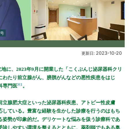
3号
2023-10-20
更新日:
地に、2023年9月に開業した「こくぶんじ泌尿器科クリ
にわたり前立腺がん、膀胱がんなどの悪性疾患をはじ
※1
科専門医
。
前立腺肥大症といった泌尿器科疾患、アトピー性皮膚
応している。豊富な経験を生かした診療を行うのはもち
る姿勢が印象的だ。デリケートな悩みを扱う診療科であ
受診しやすい環境を整えるとともに、薬剤師でもある奥