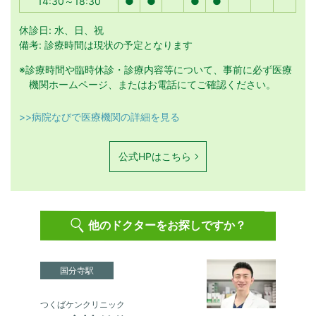
14:30～18:30
●
●
●
●
休診日: 水、日、祝
備考: 診療時間は現状の予定となります
※診療時間や臨時休診・診療内容等について、事前に必ず医療
機関ホームページ、またはお電話にてご確認ください。
>>病院なびで医療機関の詳細を見る
公式HPはこちら
他のドクターをお探しですか？
国分寺駅
つくばケンクリニック