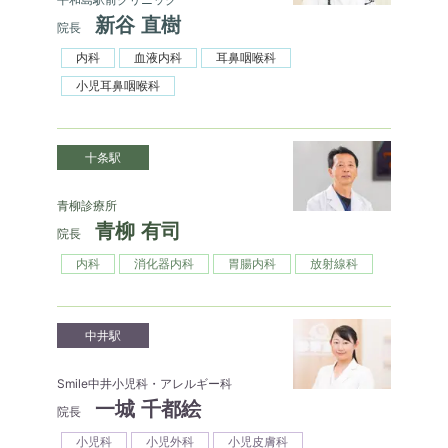
新谷 直樹
院長
内科
血液内科
耳鼻咽喉科
小児耳鼻咽喉科
十条駅
青柳診療所
青柳 有司
院長
内科
消化器内科
胃腸内科
放射線科
中井駅
Smile中井小児科・アレルギー科
一城 千都絵
院長
小児科
小児外科
小児皮膚科