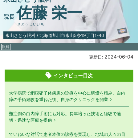
佐藤 栄一
院長
さとう えいいち
永山さとう眼科
/
北海道旭川市永山5条19丁目1-40
眼科
2024-06-04
更新日:
インタビュー目次
大学病院で網膜硝子体疾患の診療を中心に研鑽を積み、白内
障の手術経験を重ねた後、自身のクリニックを開業
難症例の白内障手術にも対応。長年培った技術と経験で適
切・迅速な医療を提供
ていねいな対話で患者本位の診療を実現し、地域の人々の目