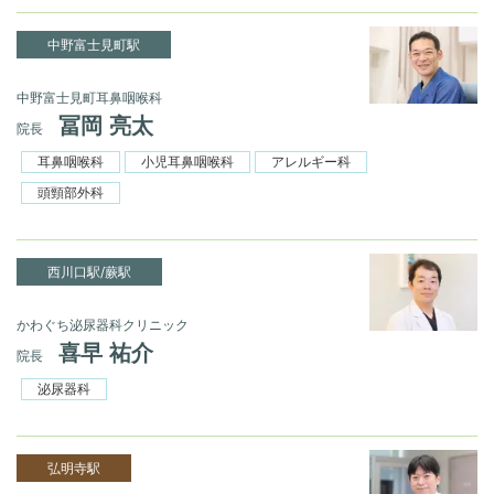
中野富士見町駅
中野富士見町耳鼻咽喉科
冨岡 亮太
院長
耳鼻咽喉科
小児耳鼻咽喉科
アレルギー科
頭頸部外科
西川口駅/蕨駅
かわぐち泌尿器科クリニック
喜早 祐介
院長
泌尿器科
弘明寺駅