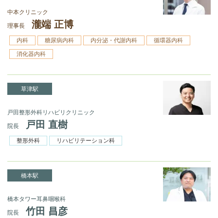
中本クリニック
瀧端 正博
理事長
内科
糖尿病内科
内分泌・代謝内科
循環器内科
消化器内科
草津駅
戸田整形外科リハビリクリニック
戸田 直樹
院長
整形外科
リハビリテーション科
橋本駅
橋本タワー耳鼻咽喉科
竹田 昌彦
院長