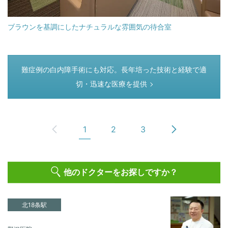
ブラウンを基調にしたナチュラルな雰囲気の待合室
つぎのページ
難症例の白内障手術にも対応。長年培った技術と経験で適
切・迅速な医療を提供
1
2
3
他のドクターをお探しですか？
北18条駅