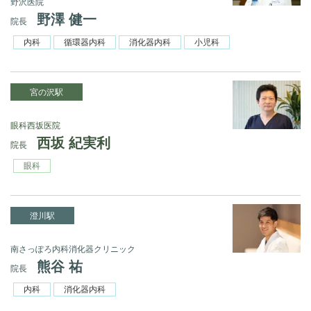
野沢医院
野澤 健一
院長
内科
循環器内科
消化器内科
小児科
宮の沢駅
眼科西坂医院
西坂 紀実利
院長
眼科
澄川駅
南さっぽろ内科消化器クリニック
熊谷 祐
院長
内科
消化器内科