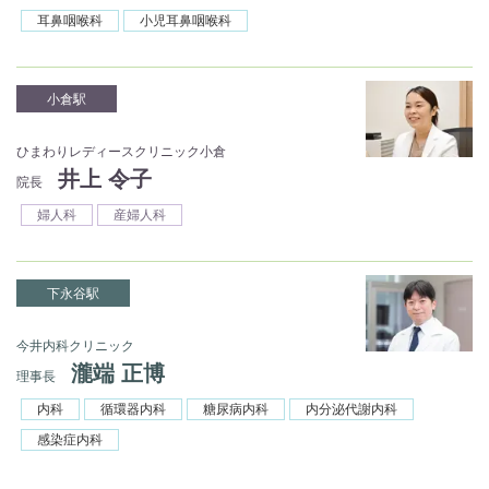
耳鼻咽喉科
小児耳鼻咽喉科
小倉駅
ひまわりレディースクリニック小倉
井上 令子
院長
婦人科
産婦人科
下永谷駅
今井内科クリニック
瀧端 正博
理事長
内科
循環器内科
糖尿病内科
内分泌代謝内科
感染症内科