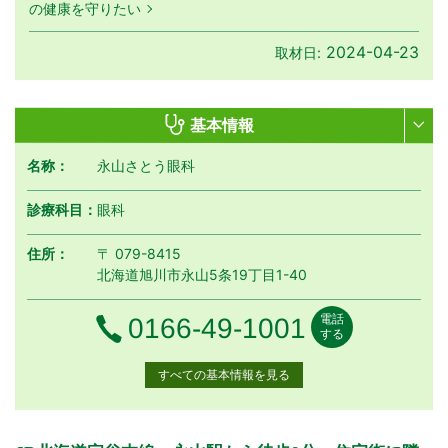
の健康を守りたい
2024-04-23
取材日:
基本情報
名称：
永山さとう眼科
診療科目：
眼科
住所：
〒 079-8415
北海道旭川市永山5条19丁目1-40
電話
電話番号
0166-49-1001
する
すべての基本情報を見る
月曜日
火曜日
水曜日
木曜日
金曜日
土曜日
日曜日
祝日
診療時間
月
火
水
木
金
土
日
祝