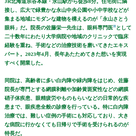
JR北海道宗谷本線・永山駅から徒歩8分。住宅街に隣
9:00～12:30
●
●
●
●
●
●
接し、広大で緑豊かな永山中央公園や小中学校などが
14:00～18:00
●
●
●
集まる地域にモダンな建物を構えるのが「永山さとう
※
眼科」だ。院長の佐藤栄一先生は、眼科専門医
として
休診日: 日、祝
二十数年にわたり大学病院や地域のクリニックで臨床
備考: ・受付は診療終了30分前までです
経験を重ね、手術などの治療技術を磨いてきたエキス
・初めてコンタクトを使用される方の受付は午前11:00まで、
パート。2023年4月、長年あたためてきた想いを実現
午後は(月、木、金)16:30まで
・(火、水)午後は手術日
すべく開業した。
※第3金曜日は院長が旭川医科大学病院眼科 黄斑外来を担当い
たします。
外来は旭川医科大学病院からの出張医が代診いたします。
同院は、高齢者に多い白内障や緑内障をはじめ、佐藤
院長が専門とする網膜剥離や加齢黄斑変性などの網膜
※診療時間や臨時休診・診療内容等について、事前に必ず医療
機関ホームページ、またはお電話にてご確認ください。
硝子体疾患、眼精疲労やものもらいなどの日常的な疾
患まで、眼疾患全般の診療を行っている。特に白内障
>>病院なびで医療機関の詳細を見る
治療では、難しい症例の手術にも対応しており、大き
な病院に行かなくても日帰りで手術を受けられるのが
公式HPはこちら
特長だ。