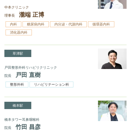
中本クリニック
瀧端 正博
理事長
内科
糖尿病内科
内分泌・代謝内科
循環器内科
消化器内科
草津駅
戸田整形外科リハビリクリニック
戸田 直樹
院長
整形外科
リハビリテーション科
橋本駅
橋本タワー耳鼻咽喉科
竹田 昌彦
院長