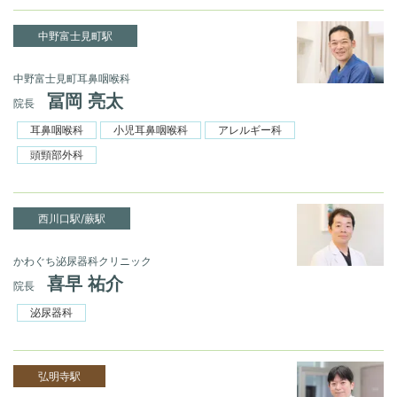
中野富士見町駅
中野富士見町耳鼻咽喉科
冨岡 亮太
院長
耳鼻咽喉科
小児耳鼻咽喉科
アレルギー科
頭頸部外科
西川口駅/蕨駅
かわぐち泌尿器科クリニック
喜早 祐介
院長
泌尿器科
弘明寺駅