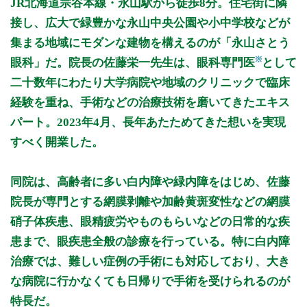
JR北海道宗谷本線・永山駅から徒歩8分。住宅街に隣
9:00～12:30
●
●
●
●
●
●
接し、広大で緑豊かな永山中央公園や小中学校などが
14:00～18:00
●
●
●
集まる地域にモダンな建物を構えるのが「永山さとう
※
眼科」だ。院長の佐藤栄一先生は、眼科専門医
として
休診日: 日、祝
二十数年にわたり大学病院や地域のクリニックで臨床
備考: ・受付は診療終了30分前までです
経験を重ね、手術などの治療技術を磨いてきたエキス
・初めてコンタクトを使用される方の受付は午前11:00まで、
パート。2023年4月、長年あたためてきた想いを実現
午後は(月、木、金)16:30まで
・(火、水)午後は手術日
すべく開業した。
※第3金曜日は院長が旭川医科大学病院眼科 黄斑外来を担当い
たします。
外来は旭川医科大学病院からの出張医が代診いたします。
同院は、高齢者に多い白内障や緑内障をはじめ、佐藤
院長が専門とする網膜剥離や加齢黄斑変性などの網膜
※診療時間や臨時休診・診療内容等について、事前に必ず医療
機関ホームページ、またはお電話にてご確認ください。
硝子体疾患、眼精疲労やものもらいなどの日常的な疾
患まで、眼疾患全般の診療を行っている。特に白内障
>>病院なびで医療機関の詳細を見る
治療では、難しい症例の手術にも対応しており、大き
な病院に行かなくても日帰りで手術を受けられるのが
公式HPはこちら
特長だ。