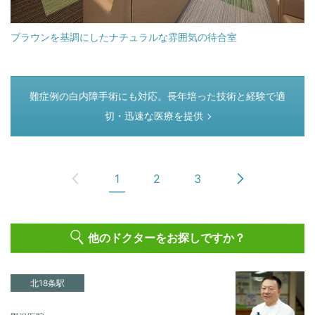
ブラウンを基調にしたナチュラルな雰囲気の待合室
つぎのページ
難症例の白内障手術にも対応。長年培った技術と経験で適
切・迅速な医療を提供
1
2
3
他のドクターをお探しですか？
北18条駅