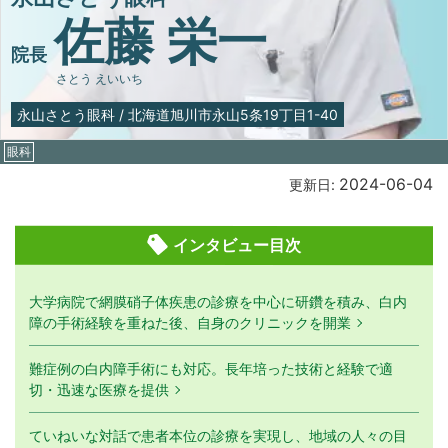
佐藤 栄一
院長
さとう えいいち
永山さとう眼科
/
北海道旭川市永山5条19丁目1-40
眼科
2024-06-04
更新日:
インタビュー目次
大学病院で網膜硝子体疾患の診療を中心に研鑽を積み、白内
障の手術経験を重ねた後、自身のクリニックを開業
難症例の白内障手術にも対応。長年培った技術と経験で適
切・迅速な医療を提供
ていねいな対話で患者本位の診療を実現し、地域の人々の目