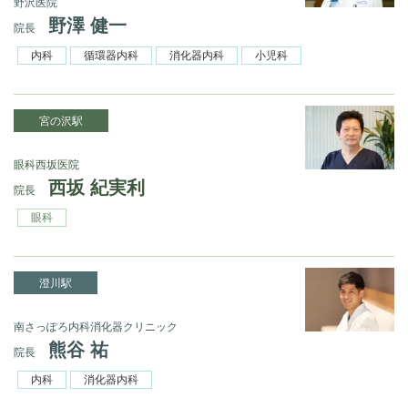
野沢医院
野澤 健一
院長
内科
循環器内科
消化器内科
小児科
宮の沢駅
眼科西坂医院
西坂 紀実利
院長
眼科
澄川駅
南さっぽろ内科消化器クリニック
熊谷 祐
院長
内科
消化器内科