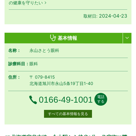
の健康を守りたい
2024-04-23
取材日:
基本情報
名称：
永山さとう眼科
診療科目：
眼科
住所：
〒 079-8415
北海道旭川市永山5条19丁目1-40
電話
電話番号
0166-49-1001
する
すべての基本情報を見る
月曜日
火曜日
水曜日
木曜日
金曜日
土曜日
日曜日
祝日
診療時間
月
火
水
木
金
土
日
祝