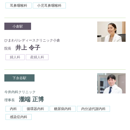
耳鼻咽喉科
小児耳鼻咽喉科
小倉駅
ひまわりレディースクリニック小倉
井上 令子
院長
婦人科
産婦人科
下永谷駅
今井内科クリニック
瀧端 正博
理事長
内科
循環器内科
糖尿病内科
内分泌代謝内科
感染症内科