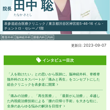
田中 聡
院長
たなか さとし
表参道総合医療クリニック
/
東京都渋谷区神宮前5-46-16 イル・
チェントロ・セレーノ1階
整形外科
脳神経外科
腫瘍内科
内科
2023-09-07
更新日:
インタビュー目次
「人を助けたい」との思いから医師に。脳神経外科、脊椎脊
髄外科のエキスパートが「痛みと再生」をコンセプトにした
総合クリニックを表参道に開業
「痛みの治療」、「再生医療」、「最新がん治療」、卓越し
た内視鏡治療技術による「腰の日帰り手術」を大きな柱に、
全身のあらゆる悩みの解決を目指す