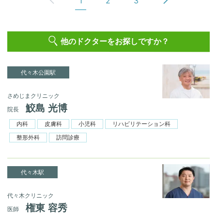
1
2
3
他のドクターをお探しですか？
代々木公園駅
さめじまクリニック
鮫島 光博
院長
内科
皮膚科
小児科
リハビリテーション科
整形外科
訪問診療
代々木駅
代々木クリニック
権東 容秀
医師