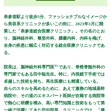
月曜日
火曜日
水曜日
木曜日
金曜日
土曜日
日曜日
祝日
診療時間
月
火
水
木
金
土
日
祝
表参道駅より徒歩5分、ファッショナブルなイメージか
9:00～12:00
●
ら美容系クリニックが多いこの街に、2023年3月に開
10:00～19:00
●
●
●
●
●
●
業した「表参道総合医療クリニック」。その名のとお
り、脳神経外科、整形外科、腫瘍内科、内科を掲げ、
休診日:祝
全身の疾患に幅広く対応する総合医療クリニックであ
※診療時間や臨時休診・診療内容等について、事前に必ず医療
る。
機関ホームページ、またはお電話にてご確認ください。
>>病院なびで医療機関の詳細を見る
※1
院長は、脳神経外科専門医
であり、脊椎脊髄外科の
専門家でもある田中聡先生。特に、内視鏡下手術では
公式HPはこちら
卓越した技術を持ち、再生医療にも精通している。
自らのスキルを高めるために、あえて激務の地域基幹
初診受付
病院や、その道のエキスパート医師が在籍する病院等
で熱心に研鑽を積み、高い専門知識と技術をもって第
一線で活躍してきた田中院長。クリニックでは、「痛