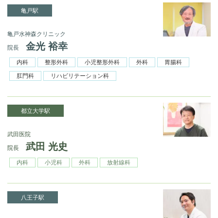
亀戸駅
亀戸水神森クリニック
金光 裕幸
院長
内科
整形外科
小児整形外科
外科
胃腸科
肛門科
リハビリテーション科
都立大学駅
武田医院
武田 光史
院長
内科
小児科
外科
放射線科
八王子駅