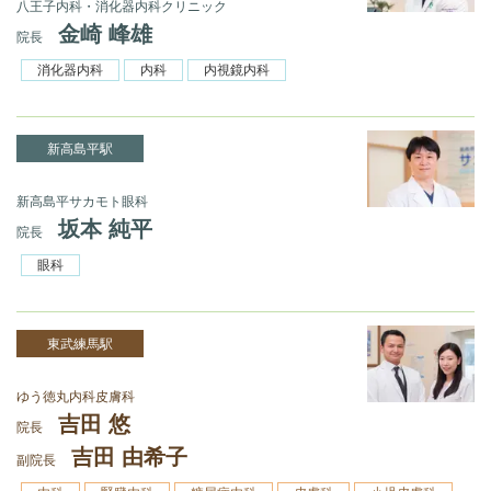
八王子内科・消化器内科クリニック
金崎 峰雄
院長
消化器内科
内科
内視鏡内科
新高島平駅
新高島平サカモト眼科
坂本 純平
院長
眼科
東武練馬駅
ゆう徳丸内科皮膚科
吉田 悠
院長
吉田 由希子
副院長