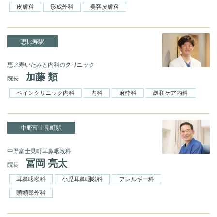
皮膚科
形成外科
美容皮膚科
恵比寿駅
恵比寿いたみと内科のクリニック
加藤 類
院長
ペインクリニック内科
内科
麻酔科
緩和ケア内科
中野富士見町駅
中野富士見町耳鼻咽喉科
冨岡 亮太
院長
耳鼻咽喉科
小児耳鼻咽喉科
アレルギー科
頭頸部外科