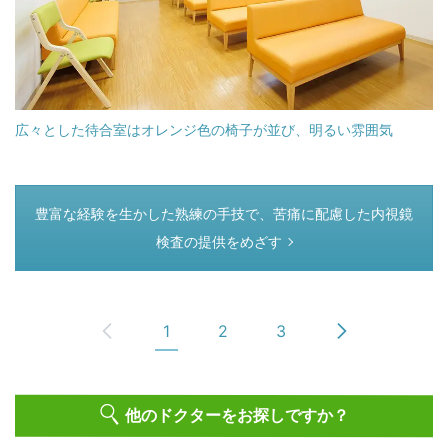
広々とした待合室はオレンジ色の椅子が並び、明るい雰囲気
つぎのページ
豊富な経験を生かした熟練の手技で、苦痛に配慮した内視鏡
検査の提供をめざす
1
2
3
他のドクターをお探しですか？