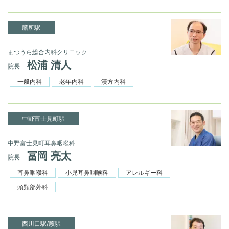
膳所駅
まつうら総合内科クリニック
松浦 清人
院長
一般内科
老年内科
漢方内科
中野富士見町駅
中野富士見町耳鼻咽喉科
冨岡 亮太
院長
耳鼻咽喉科
小児耳鼻咽喉科
アレルギー科
頭頸部外科
西川口駅/蕨駅