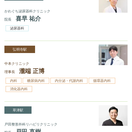
かわぐち泌尿器科クリニック
喜早 祐介
院長
泌尿器科
弘明寺駅
中本クリニック
瀧端 正博
理事長
内科
糖尿病内科
内分泌・代謝内科
循環器内科
消化器内科
草津駅
戸田整形外科リハビリクリニック
戸田 直樹