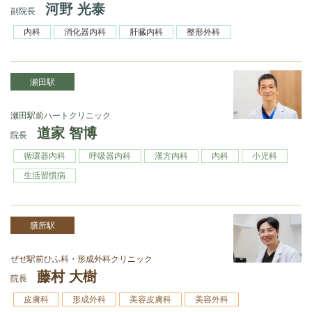
河野 光泰
副院長
内科
消化器内科
肝臓内科
整形外科
瀬田駅
瀬⽥駅前ハートクリニック
道家 智博
院長
循環器内科
呼吸器内科
漢⽅内科
内科
⼩児科
⽣活習慣病
膳所駅
ぜぜ駅前ひふ科・形成外科クリニック
藤村 大樹
院長
皮膚科
形成外科
美容皮膚科
美容外科