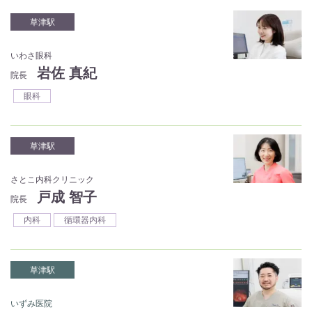
草津駅
いわさ眼科
岩佐 真紀
院長
眼科
草津駅
さとこ内科クリニック
戸成 智子
院長
内科
循環器内科
草津駅
いずみ医院