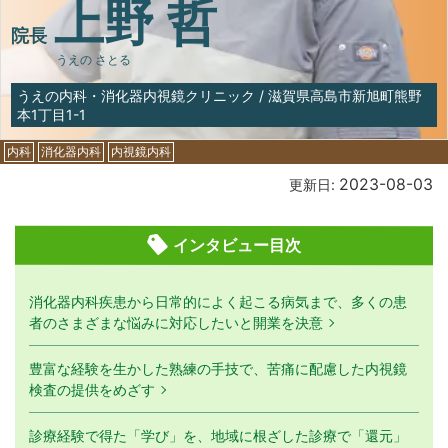
上野 哲
院長
うえの さとる
うえの内科・消化器内視鏡クリニック
/
滋賀県高島市新旭町熊野
本1丁目1-1
内科
消化器内科
内視鏡内科
2023-08-03
更新日:
インタビュー目次
消化器内科疾患から日常的によく起こる病気まで、多くの患
者のさまざまな悩みに対応したいと開業を決意
豊富な経験を生かした熟練の手技で、苦痛に配慮した内視鏡
検査の提供をめざす
診療経験で得た「学び」を、地域に根ざした診療で「還元」