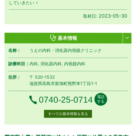
していきたい
2023-05-30
取材日:
基本情報
名称：
うえの内科・消化器内視鏡クリニック
診療科目：
内科, 消化器内科, 内視鏡内科
住所：
〒 520-1532
滋賀県高島市新旭町熊野本1丁目1-1
電話
電話番号
0740-25-0714
する
すべての基本情報を見る
月曜日
火曜日
水曜日
木曜日
金曜日
土曜日
日曜日
祝日
診療時間
月
火
水
木
金
土
日
祝