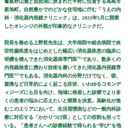
饗庭野山麓と琵琶湖に挟まれた平野に位置する高島市
9:00 - 12:00
○
○
○
○
○
○
新旭町。自然豊かでのどかな住宅地に佇む「うえの内
16:00 - 19:00
○
○
○
○
○
科・消化器内視鏡クリニック」は、2023年5月に開業
したオレンジの外観が印象的なクリニックだ。
備考: 平日・土曜 8:15～9:00(胃カメラ)
日曜 9:00～12:00(胃カメラ)
月・水・金・日 13:00～15:00(大腸カメラ)
院長を務める上野哲先生は、大学病院や総合病院で炎
※※※日曜は第2・第4日曜のみ診療※※※
症性腸疾患をはじめとした幅広い消化器疾患の臨床に
※診療時間や臨時休診・診療内容等について、事前に必ず医療
※1
研鑽を積んできた消化器病専門医
であり、数多くの
機関ホームページ、またはお電話にてご確認ください。
内視鏡検査に携わり技術を磨いてきた消化器内視鏡専
>>病院なびで医療機関の詳細を見る
※2
門医
でもある。消化器内科の分野だけでなく、咳、
腹痛など日常的によく起こる症状、いわゆるコモンデ
公式HPはこちら
ィジーズにも目を向け、地域に根差した診療でより多
くの患者の悩みに応えたいと開業を決意。高齢化が進
初診受付
むこのエリアにおいて、生活習慣病などの一般内科診
療に対応する「かかりつけ医」としての役割も担って
いる。「患者さんへの診療経験で得られる“学び”を地