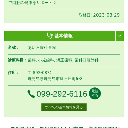
で口腔の健康をサポート
2023-03-29
取材日:
基本情報
名称：
あいろ歯科医院
診療科目：
歯科, 小児歯科, 矯正歯科, 歯科口腔外科
住所：
〒 892-0874
鹿児島県鹿児島市緑ヶ丘町5-3
電話
電話番号
099-292-6116
する
すべての基本情報を見る
月曜日
火曜日
水曜日
木曜日
金曜日
土曜日
日曜日
祝日
診療時間
月
火
水
木
金
土
日
祝