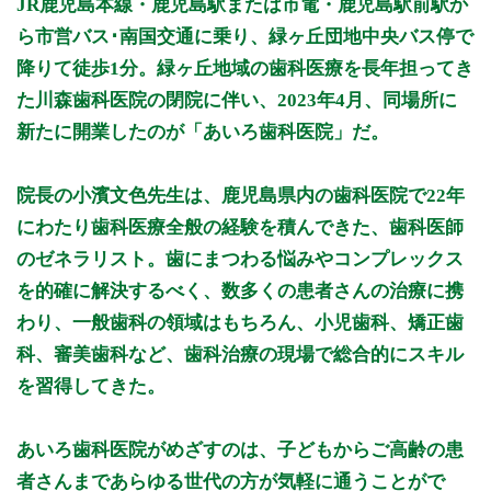
JR鹿児島本線・鹿児島駅または市電・鹿児島駅前駅か
9:00 - 12:30
○
○
○
○
ら市営バス･南国交通に乗り、緑ヶ丘団地中央バス停で
9:00 - 13:00
○
○
降りて徒歩1分。緑ヶ丘地域の歯科医療を長年担ってき
14:30 - 19:00
○
○
○
○
た川森歯科医院の閉院に伴い、2023年4月、同場所に
新たに開業したのが「あいろ歯科医院」だ。
休診日: 日、祝、年末年始、お盆時期
※診療時間や臨時休診・診療内容等について、事前に必ず医療
院長の小濱文色先生は、鹿児島県内の歯科医院で22年
機関ホームページ、またはお電話にてご確認ください。
にわたり歯科医療全般の経験を積んできた、歯科医師
>>病院なびで医療機関の詳細を見る
のゼネラリスト。歯にまつわる悩みやコンプレックス
を的確に解決するべく、数多くの患者さんの治療に携
公式HPはこちら
わり、一般歯科の領域はもちろん、小児歯科、矯正歯
科、審美歯科など、歯科治療の現場で総合的にスキル
を習得してきた。
あいろ歯科医院がめざすのは、子どもからご高齢の患
者さんまであらゆる世代の方が気軽に通うことがで