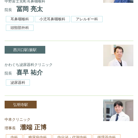
中野富士見町耳鼻咽喉科
冨岡 亮太
院長
耳鼻咽喉科
小児耳鼻咽喉科
アレルギー科
頭頸部外科
西川口駅/蕨駅
かわぐち泌尿器科クリニック
喜早 祐介
院長
泌尿器科
弘明寺駅
中本クリニック
瀧端 正博
理事長
内科
糖尿病内科
内分泌・代謝内科
循環器内科