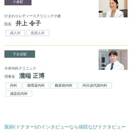
小倉駅
ひまわりレディースクリニック小倉
井上 令子
院長
婦人科
産婦人科
下永谷駅
今井内科クリニック
瀧端 正博
理事長
内科
循環器内科
糖尿病内科
内分泌代謝内科
感染症内科
医師(ドクター)のインタビューなら病院なびドクタビュー