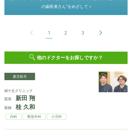
の歯医者さん”をめざして
1
2
3
他のドクターをお探しですか？
鹿児島市
緑ケ丘クリニック
新田 翔
院長
桂 久和
医師
内科
整形外科
小児科