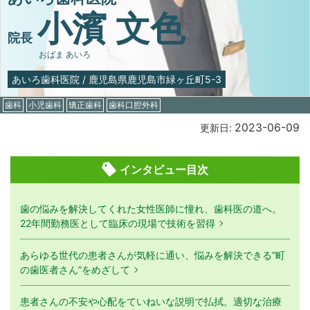
小濱 文色
院長
おばま あいろ
あいろ歯科医院
/
鹿児島県鹿児島市緑ヶ丘町5-3
歯科
小児歯科
矯正歯科
歯科口腔外科
2023-06-09
更新日:
インタビュー目次
歯の悩みを解決してくれた女性医師に憧れ、歯科医の道へ。
22年間勤務医として臨床の現場で技術を習得
あらゆる世代の患者さんが気軽に通い、悩みを解決できる“町
の歯医者さん”をめざして
患者さんの不安や心配をていねいな説明で払拭。適切な治療