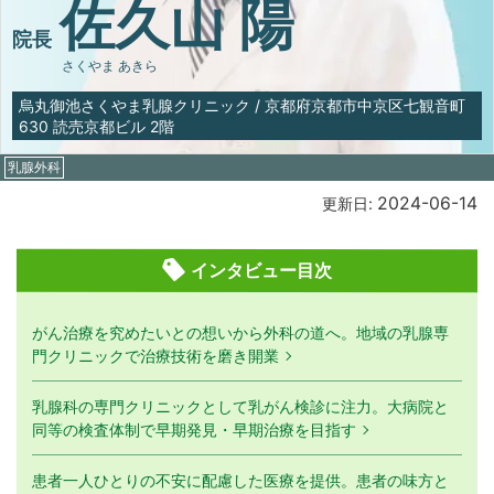
佐久山 陽
院長
さくやま あきら
烏丸御池さくやま乳腺クリニック
/
京都府京都市中京区七観音町
630 読売京都ビル 2階
乳腺外科
2024-06-14
更新日:
インタビュー目次
がん治療を究めたいとの想いから外科の道へ。地域の乳腺専
門クリニックで治療技術を磨き開業
乳腺科の専門クリニックとして乳がん検診に注力。大病院と
同等の検査体制で早期発見・早期治療を目指す
患者一人ひとりの不安に配慮した医療を提供。患者の味方と