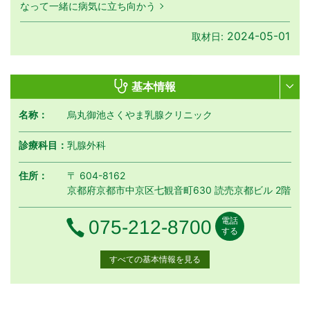
なって一緒に病気に立ち向かう
2024-05-01
取材日:
基本情報
名称：
烏丸御池さくやま乳腺クリニック
診療科目：
乳腺外科
住所：
〒 604-8162
京都府京都市中京区七観音町630 読売京都ビル 2階
電話
電話番号
075-212-8700
する
すべての基本情報を見る
月曜日
火曜日
水曜日
木曜日
金曜日
土曜日
日曜日
祝日
診療時間
月
火
水
木
金
土
日
祝