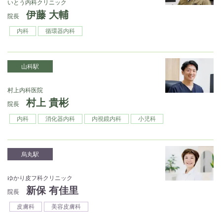
いとう内科クリニック
伊藤 大輔
院長
内科
循環器内科
山科駅
村上内科医院
村上 貴彬
院長
内科
消化器内科
内視鏡内科
小児科
烏丸駅
ゆかり皮フ科クリニック
新保 有佳里
院長
皮膚科
美容皮膚科