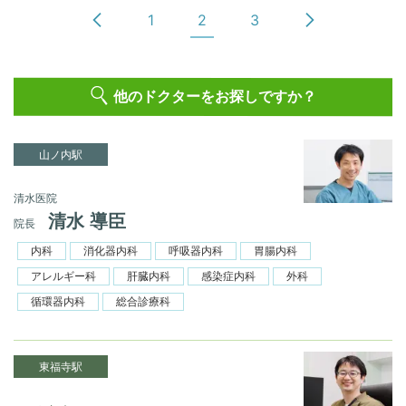
1
2
3
他のドクターをお探しですか？
山ノ内駅
清水医院
清水 導臣
院長
内科
消化器内科
呼吸器内科
胃腸内科
アレルギー科
肝臓内科
感染症内科
外科
循環器内科
総合診療科
東福寺駅