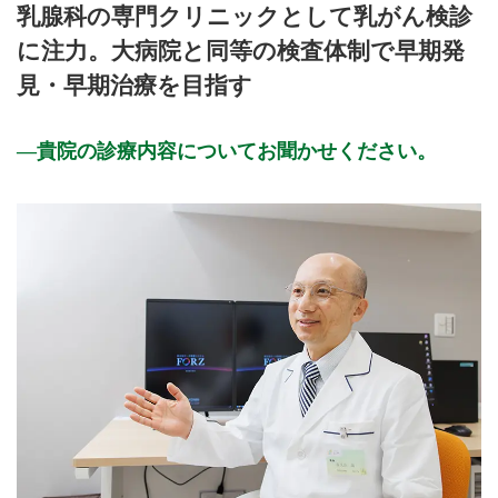
乳腺科の専門クリニックとして乳がん検診
9:00～12:30
●
●
●
●
●
●
に注力。大病院と同等の検査体制で早期発
13:30～16:00
●
●
●
●
見・早期治療を目指す
17:00～19:00
●
●
休診日：日、祝
貴院の診療内容についてお聞かせください。
備考：予約制 WEB予約可 臨時休診あり
※診療時間や臨時休診・診療内容等について、事前に必ず医療
機関ホームページ、またはお電話にてご確認ください。
>>病院なびで医療機関の詳細を見る
公式HPはこちら