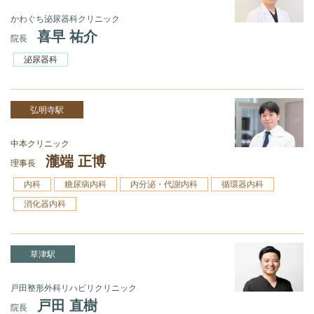
かわぐち泌尿器科クリニック
喜早 祐介
院長
泌尿器科
弘明寺駅
中本クリニック
瀧端 正博
理事長
内科
糖尿病内科
内分泌・代謝内科
循環器内科
消化器内科
草津駅
戸田整形外科リハビリクリニック
戸田 直樹
院長