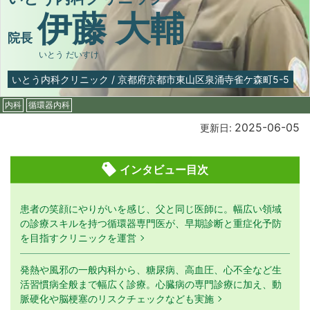
伊藤 大輔
院長
いとう だいすけ
いとう内科クリニック
/
京都府京都市東山区泉涌寺雀ケ森町5-5
内科
循環器内科
2025-06-05
更新日:
インタビュー目次
患者の笑顔にやりがいを感じ、父と同じ医師に。幅広い領域
の診療スキルを持つ循環器専門医が、早期診断と重症化予防
を目指すクリニックを運営
発熱や風邪の一般内科から、糖尿病、高血圧、心不全など生
活習慣病全般まで幅広く診療。心臓病の専門診療に加え、動
脈硬化や脳梗塞のリスクチェックなども実施