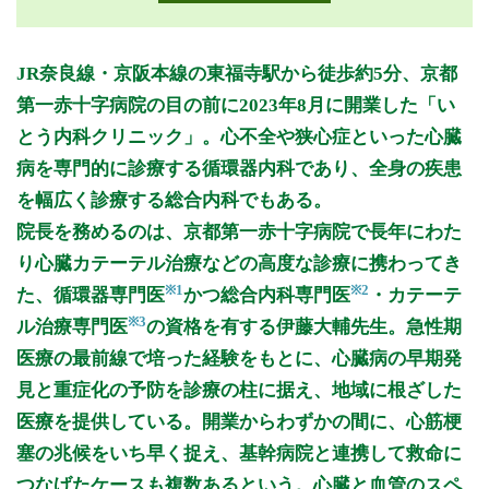
月曜日
火曜日
水曜日
木曜日
金曜日
土曜日
日曜日
祝日
診療時間
月
火
水
木
金
土
日
祝
JR奈良線・京阪本線の東福寺駅から徒歩約5分、京都
9:00～12:00
●
第一赤十字病院の目の前に2023年8月に開業した「い
9:00～13:00
●
●
●
●
とう内科クリニック」。心不全や狭心症といった心臓
17:00～19:00
●
●
●
●
病を専門的に診療する循環器内科であり、全身の疾患
を幅広く診療する総合内科でもある。
休診日: 木、日、祝、年末年始（12/28～1/4）
院長を務めるのは、京都第一赤十字病院で長年にわた
備考:
り心臓カテーテル治療などの高度な診療に携わってき
（月・火・水・金）午前診療 受付終了 12:30
※1
※2
た、循環器専門医
かつ総合内科専門医
・カテーテ
（月・火・水・金）午後診療 受付終了 18:30
（土）午前診療 受付終了 11:30
※3
ル治療専門医
の資格を有する伊藤大輔先生。急性期
（土）オンライン診療 12:30～13:30 ※オンライン診療は完
医療の最前線で培った経験をもとに、心臓病の早期発
全予約制・再診のみ。医師がオンライン診療での対応が可能と
見と重症化の予防を診療の柱に据え、地域に根ざした
判断した方
医療を提供している。開業からわずかの間に、心筋梗
当日窓口受付も行なっておりますが、予約優先制です。
塞の兆候をいち早く捉え、基幹病院と連携して救命に
受診前に予約をしていただければ幸いです。
つなげたケースも複数あるという。心臓と血管のスペ