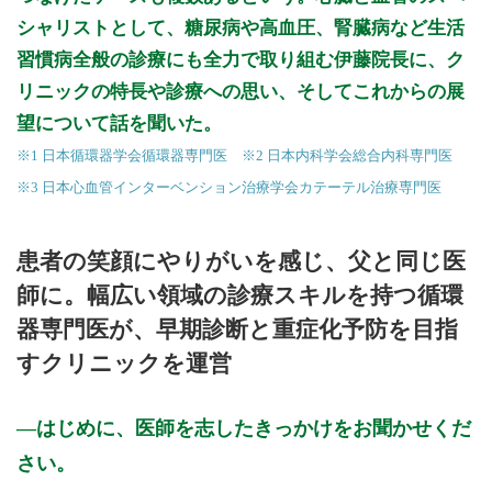
※診療時間や臨時休診・診療内容等について、事前に必ず医療
シャリストとして、糖尿病や高血圧、腎臓病など生活
機関ホームページ、またはお電話にてご確認ください。
習慣病全般の診療にも全力で取り組む伊藤院長に、ク
>>病院なびで医療機関の詳細を見る
リニックの特長や診療への思い、そしてこれからの展
望について話を聞いた。
公式HPはこちら
※1 日本循環器学会循環器専門医 ※2 日本内科学会総合内科専門医
※3 日本心血管インターベンション治療学会カテーテル治療専門医
患者の笑顔にやりがいを感じ、父と同じ医
師に。幅広い領域の診療スキルを持つ循環
器専門医が、早期診断と重症化予防を目指
すクリニックを運営
はじめに、医師を志したきっかけをお聞かせくだ
さい。