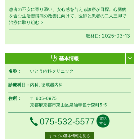
患者の不安に寄り添い、安心感を与える診療が目標。心臓病
を含む生活習慣病の改善に向けて、医師と患者の二人三脚で
治療に取り組む
2025-03-13
取材日:
基本情報
名称：
いとう内科クリニック
診療科目：
内科, 循環器内科
住所：
〒 605-0975
京都府京都市東山区泉涌寺雀ケ森町5-5
電話
電話番号
075-532-5577
する
すべての基本情報を見る