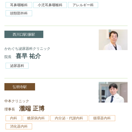
耳鼻咽喉科
小児耳鼻咽喉科
アレルギー科
頭頸部外科
西川口駅/蕨駅
かわぐち泌尿器科クリニック
喜早 祐介
院長
泌尿器科
弘明寺駅
中本クリニック
瀧端 正博
理事長
内科
糖尿病内科
内分泌・代謝内科
循環器内科
消化器内科