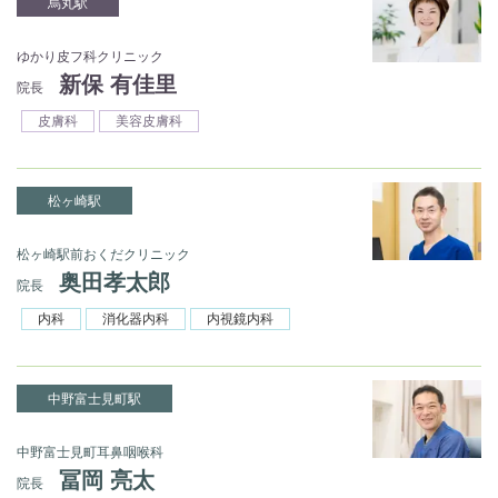
烏丸駅
ゆかり皮フ科クリニック
新保 有佳里
院長
皮膚科
美容皮膚科
松ヶ崎駅
松ヶ崎駅前おくだクリニック
奥田孝太郎
院長
内科
消化器内科
内視鏡内科
中野富士見町駅
中野富士見町耳鼻咽喉科
冨岡 亮太
院長