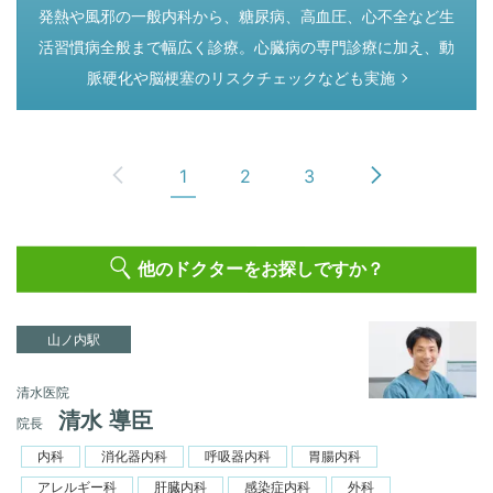
つぎのページ
発熱や風邪の一般内科から、糖尿病、高血圧、心不全など生
活習慣病全般まで幅広く診療。心臓病の専門診療に加え、動
脈硬化や脳梗塞のリスクチェックなども実施
1
2
3
他のドクターをお探しですか？
山ノ内駅
清水医院
清水 導臣
院長
内科
消化器内科
呼吸器内科
胃腸内科
アレルギー科
肝臓内科
感染症内科
外科