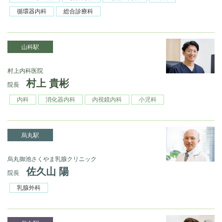
循環器内科
総合診療科
山科駅
村上内科医院
村上 貴彬
院長
内科
消化器内科
内視鏡内科
小児科
烏丸駅
烏丸御池さくやま乳腺クリニック
佐久山 陽
院長
乳腺外科