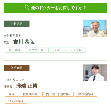
他のドクターをお探しですか？
淵野辺駅
吉川整形外科
吉川 恭弘
院長
整形外科
リウマチ科
リハビリテーション科
弘明寺駅
中本クリニック
瀧端 正博
理事長
内科
糖尿病内科
内分泌・代謝内科
循環器内科
消化器内科