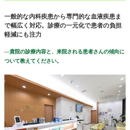
月曜日
火曜日
水曜日
木曜日
金曜日
土曜日
日曜日
祝日
診療時間
月
火
水
木
金
土
日
祝
一般的な内科疾患から専門的な血液疾患ま
8:30～12:30
●
●
●
●
●
で幅広く対応。診療の一元化で患者の負担
14:00～17:30
●
●
●
●
▲
軽減にも注力
休診日: 木、日、祝、第4土曜午後
備考: ▲第4土曜日は午後休診
貴院の診療内容と、来院される患者さんの傾向に
・当院ホームページから予約可能
ついて教えてください。
※診療時間や臨時休診・診療内容等について、事前に必ず医療
機関ホームページ、またはお電話にてご確認ください。
>>病院なびで医療機関の詳細を見る
公式HPはこちら