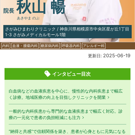
秋山 暢
院長
あきやま のぶ
さがみひまわりクリニック
/
神奈川県相模原市中央区星が丘1丁目
1-3 さがみメディカルモール1階
内科
血液・腫瘍内科
糖尿病内科
呼吸器内科
アレルギー科
2025-06-19
更新日:
インタビュー目次
白血病などの血液疾患を中心に、慢性的な内科疾患まで幅広
く診療。地域医療の向上を目指しクリニックを開業
一般的な内科疾患から専門的な血液疾患まで幅広く対応。診
療の一元化で患者の負担軽減にも注力
“納得と共感”で信頼関係を築き、患者が心身ともに元気になる