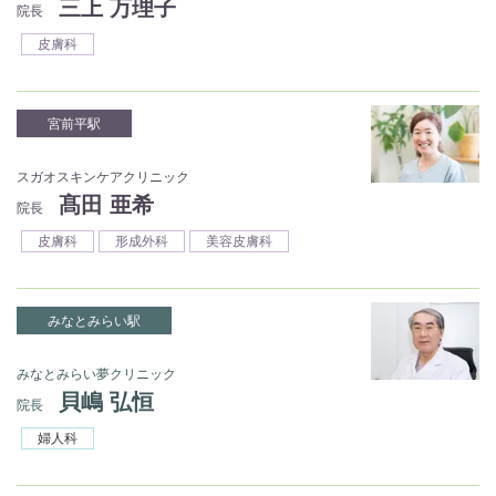
三上 万理子
院長
皮膚科
宮前平駅
スガオスキンケアクリニック
髙田 亜希
院長
皮膚科
形成外科
美容皮膚科
みなとみらい駅
みなとみらい夢クリニック
貝嶋 弘恒
院長
婦人科