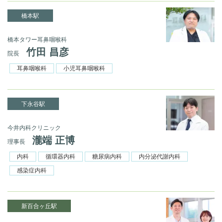
橋本駅
橋本タワー耳鼻咽喉科
竹田 昌彦
院長
耳鼻咽喉科
小児耳鼻咽喉科
下永谷駅
今井内科クリニック
瀧端 正博
理事長
内科
循環器内科
糖尿病内科
内分泌代謝内科
感染症内科
新百合ヶ丘駅