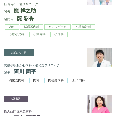
新百合ヶ丘龍クリニック
龍 祥之助
院長
龍 彩香
副院長
内科
循環器内科
アレルギー科
小児精神科
心療小児科
心療内科
小児科
武蔵小杉駅
武蔵小杉あがわ内科・消化器クリニック
阿川 周平
院長
消化器内科
内科
内視鏡内科
肛門内科
横浜駅
横浜西口菅原皮膚科