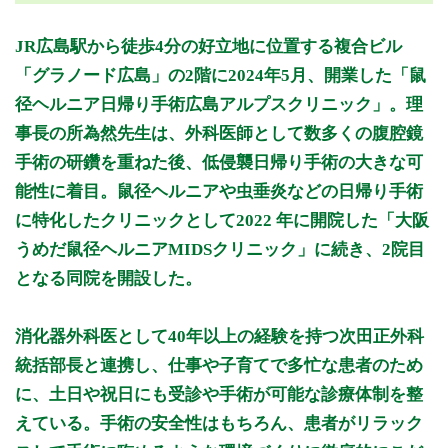
月曜日
火曜日
水曜日
木曜日
金曜日
土曜日
日曜日
祝日
診療時間
月
火
水
木
金
土
日
祝
JR広島駅から徒歩4分の好立地に位置する複合ビル
8:30～13:00
●
●
●
●
●
●
●
●
「グラノード広島」の2階に2024年5月、開業した「鼠
13:30～17:30
●
●
●
●
●
●
●
●
径ヘルニア日帰り手術広島アルプスクリニック」。理
17:30～21:00
●
●
●
事長の所為然先生は、外科医師として数多くの腹腔鏡
手術の研鑽を重ねた後、低侵襲日帰り手術の大きな可
休診日：12/29～1/3
能性に着目。鼠径ヘルニアや虫垂炎などの日帰り手術
※診療時間や臨時休診・診療内容等について、事前に必ず医療
に特化したクリニックとして2022 年に開院した「大阪
機関ホームページ、またはお電話にてご確認ください。
うめだ鼠径ヘルニアMIDSクリニック」に続き、2院目
>>病院なびで医療機関の詳細を見る
となる同院を開設した。
公式HPはこちら
消化器外科医として40年以上の経験を持つ次田正外科
統括部長と連携し、仕事や子育てで多忙な患者のため
に、土日や祝日にも受診や手術が可能な診療体制を整
えている。手術の安全性はもちろん、患者がリラック