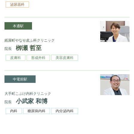
泌尿器科
本通駅
紙屋町やなせ皮ふ科クリニック
栁瀬 哲至
院長
皮膚科
形成外科
美容皮膚科
中電前駅
大手町こぶけ内科クリニック
小武家 和博
院長
内科
糖尿病内科
内分泌内科