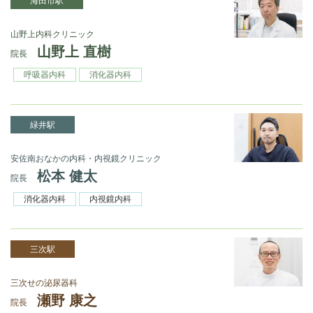
海田市駅
山野上内科クリニック
山野上 直樹
院長
呼吸器内科
消化器内科
緑井駅
安佐南おなかの内科・内視鏡クリニック
松本 健太
院長
消化器内科
内視鏡内科
三次駅
三次せの泌尿器科
瀬野 康之
院長