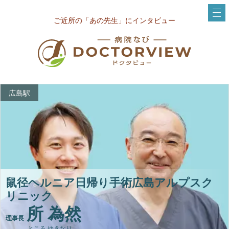
ご近所の「あの先生」にインタビュー
広島駅
鼠径ヘルニア日帰り手術広島アルプスク
リニック
所 為然
理事長
ところ ゆきなり