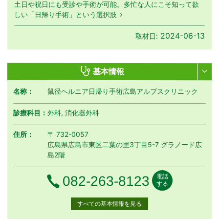
土日や祝日にも受診や手術が可能。多忙な人にこそ知って欲
しい「日帰り手術」という選択肢
2024-06-13
取材日:
基本情報
名称：
鼠径ヘルニア日帰り手術広島アルプスクリニック
診療科目：
外科, 消化器外科
住所：
〒 732-0057
広島県広島市東区二葉の里3丁目5-7 グラノード広
島2階
電話
電話番号
082-263-8123
する
すべての基本情報を見る