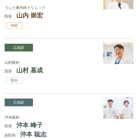
うした東内科クリニック
山内 崇宏
院長
内科
広島駅
山村眼科
山村 基成
院長
眼科
広島駅
沖本眼科
沖本 峰子
院長
沖本 聡志
副院長