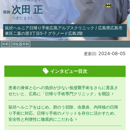
次田 正
医師
つぎた まさし
鼠径ヘルニア日帰り手術広島アルプスクリニック
/
広島県広島市
東区二葉の里3丁目5-7 グラノード広島2階
外科
消化器外科
2024-08-05
更新日:
インタビュー目次
患者の身体と心への負担が少ない低侵襲手術をさらに普及さ
せたいと、広島に「日帰り手術専門クリニック」を開設
鼠径ヘルニアをはじめ、胆のう切除、虫垂炎、内痔核の日帰
り手術に対応。日帰り手術のメリットを存分に活かすため、
安全性と利便性に徹底的にこだわる