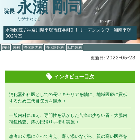
永瀬 剛司
院長
ながせ たけし
永瀬医院
/
神奈川県平塚市紅谷町9-1 リーデンスタワー湘南平塚
302号室
内科
外科
消化器内科
消化器外科
肛門外科
2022-05-23
更新日:
インタビュー目次
消化器外科医としての長いキャリアを軸に、地域医療に貢献
するため三代目院長を継承
一般内科に加え、専門性を活かした苦痛の少ない胃・大腸内
視鏡検査、痔の日帰り手術も実施
患者の立場に立って考え、寄り添いながら、質の高い医療を