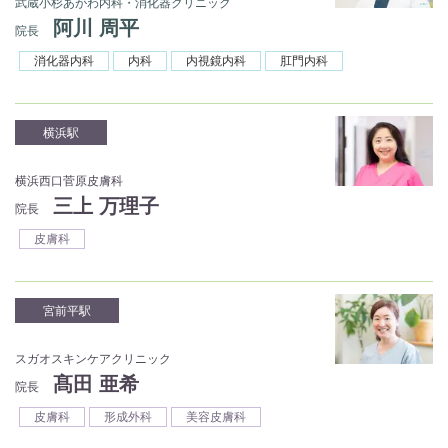
武蔵小杉あがわ内科・消化器クリニック
阿川 周平
院長
消化器内科
内科
内視鏡内科
肛門内科
横浜駅
横浜西口菅原皮膚科
三上 万理子
院長
皮膚科
宮前平駅
スガオスキンケアクリニック
髙田 亜希
院長
皮膚科
形成外科
美容皮膚科