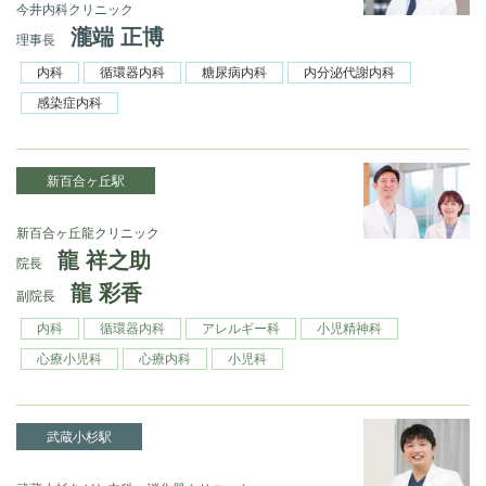
今井内科クリニック
瀧端 正博
理事長
内科
循環器内科
糖尿病内科
内分泌代謝内科
感染症内科
新百合ヶ丘駅
新百合ヶ丘龍クリニック
龍 祥之助
院長
龍 彩香
副院長
内科
循環器内科
アレルギー科
小児精神科
心療小児科
心療内科
小児科
武蔵小杉駅