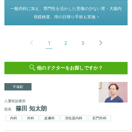
つぎのページ
一般内科に加え、専門性を活かした苦痛の少ない胃・大腸内
視鏡検査、痔の日帰り手術も実施
1
2
3
他のドクターをお探しですか？
平塚駅
八重咲診療所
篠田 知太朗
院長
内科
外科
皮膚科
消化器内科
肛門外科