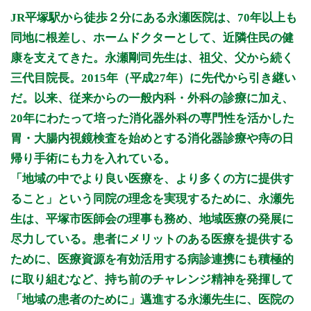
月曜日
火曜日
水曜日
木曜日
金曜日
土曜日
日曜日
祝日
診療時間
月
火
水
木
金
土
日
祝
JR平塚駅から徒歩２分にある永瀬医院は、70年以上も
9:00 - 12:00
○
○
○
○
○
同地に根差し、ホームドクターとして、近隣住民の健
9:00～15:00
○
康を支えてきた。永瀬剛司先生は、祖父、父から続く
15:00 - 18:00
○
○
○
○
○
三代目院長。2015年（平成27年）に先代から引き継い
だ。以来、従来からの一般内科・外科の診療に加え、
休診日：日曜・祝日
月〜木 12:00～15:00 は、検査・手術
20年にわたって培った消化器外科の専門性を活かした
胃・大腸内視鏡検査を始めとする消化器診療や痔の日
※診療時間や臨時休診・診療内容等について、事前に必ず医療
機関ホームページ、またはお電話にてご確認ください。
帰り手術にも力を入れている。
「地域の中でより良い医療を、より多くの方に提供す
>>病院なびで医療機関の詳細を見る
ること」という同院の理念を実現するために、永瀬先
生は、平塚市医師会の理事も務め、地域医療の発展に
公式HPはこちら
尽力している。患者にメリットのある医療を提供する
ために、医療資源を有効活用する病診連携にも積極的
初診受付
に取り組むなど、持ち前のチャレンジ精神を発揮して
「地域の患者のために」邁進する永瀬先生に、医院の