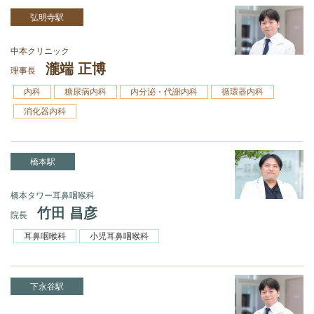
弘明寺駅
中本クリニック
瀧端 正博
理事長
内科
糖尿病内科
内分泌・代謝内科
循環器内科
消化器内科
橋本駅
橋本タワー耳鼻咽喉科
竹田 昌彦
院長
耳鼻咽喉科
小児耳鼻咽喉科
下永谷駅