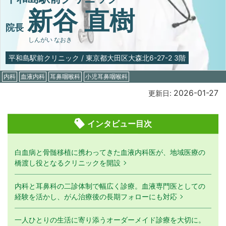
新谷 直樹
院長
しんがい なおき
平和島駅前クリニック
/
東京都大田区大森北6-27-2 3階
内科
血液内科
耳鼻咽喉科
小児耳鼻咽喉科
2026-01-27
更新日:
インタビュー目次
白血病と骨髄移植に携わってきた血液内科医が、地域医療の
橋渡し役となるクリニックを開設
内科と耳鼻科の二診体制で幅広く診療。血液専門医としての
経験を活かし、がん治療後の長期フォローにも対応
一人ひとりの生活に寄り添うオーダーメイド診療を大切に。