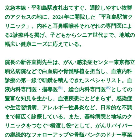
月曜日
火曜日
水曜日
木曜日
金曜日
土曜日
日曜日
祝日
診療時間
月
火
水
木
金
土
日
祝
京急本線・平和島駅改札出てすぐ、通院しやすい抜群
9:30～12:00
●
のアクセスの地に、2024年に開院した「平和島駅前ク
9:30～12:30
●
●
●
●
リニック」。内科と耳鼻咽喉科それぞれの専門医によ
9:30～13:00
●
る2診療科を掲げ、子どもからシニア世代まで、地域の
14:00～18:00
●
●
●
●
幅広い健康ニーズに応えている。
休診日: 日、祝
院長の新谷直樹先生は、がん･感染症センター東京都立
備考: 窓口での受付は朝9:20、午後は14:00から開始。診療時
間中は受付を行なっております。
駒込病院などで白血病や骨髄移植を担当し、血液内科
web,LINEでの事前順番受付や予約も可能です。
診療の第一線で研鑽を積んできたスペシャリスト。血
耳鼻科は曜日が限定されており、ご確認ください。
※1
※2
液内科専門医・指導医
、総合内科専門医
としての
※診療時間や臨時休診・診療内容等について、事前に必ず医療
豊富な知見を生かし、血液疾患にとどまらず、感染症
機関ホームページ、またはお電話にてご確認ください。
や生活習慣病、アレルギー性鼻炎など、日常的な不調
>>病院なびで医療機関の詳細を見る
まで幅広く診療している。また、基幹病院と地域のク
リニックをつなぐ“橋渡し役”として、がんサバイバー
公式HPはこちら
の継続的なフォローアップや骨髄バンクのドナー事業