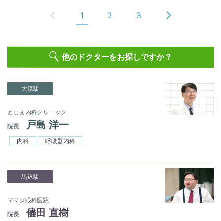
1
2
3
他のドクターをお探しですか？
大森駅
とじま内科クリニック
戸島 洋一
院長
内科
呼吸器内科
馬込駅
ママダ眼科医院
儘田 直樹
院長