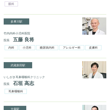
眼科
多摩川駅
竹内内科小児科医院
五藤 良将
院長
内科
小児科
糖尿病内科
アレルギー科
皮膚科
武蔵新田駅
いしがき耳鼻咽喉科クリニック
石垣 高志
院長
耳鼻咽喉科
大森駅