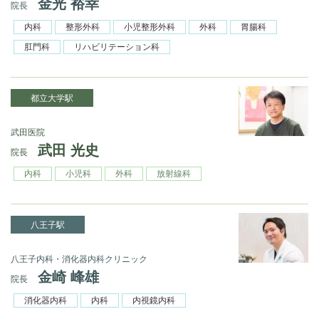
金光 裕幸
院長
内科
整形外科
小児整形外科
外科
胃腸科
肛門科
リハビリテーション科
都立大学駅
武田医院
武田 光史
院長
内科
小児科
外科
放射線科
八王子駅
八王子内科・消化器内科クリニック
金崎 峰雄
院長
消化器内科
内科
内視鏡内科