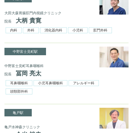
大田大森胃腸肛門内視鏡クリニック
大柄 貴寛
院長
内科
外科
消化器内科
小児科
肛門外科
中野富士見町駅
中野富士見町耳鼻咽喉科
冨岡 亮太
院長
耳鼻咽喉科
小児耳鼻咽喉科
アレルギー科
頭頸部外科
亀戸駅
亀戸水神森クリニック