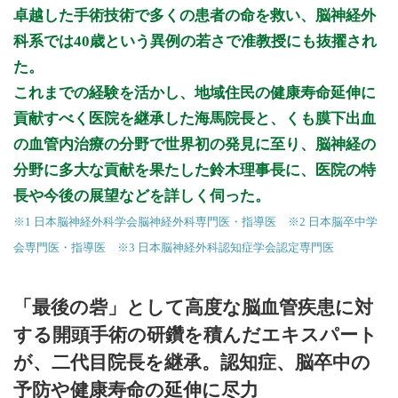
卓越した手術技術で多くの患者の命を救い、脳神経外
科系では40歳という異例の若さで准教授にも抜擢され
た。
これまでの経験を活かし、地域住民の健康寿命延伸に
貢献すべく医院を継承した海馬院長と、くも膜下出血
の血管内治療の分野で世界初の発見に至り、脳神経の
分野に多大な貢献を果たした鈴木理事長に、医院の特
長や今後の展望などを詳しく伺った。
※1 日本脳神経外科学会脳神経外科専門医・指導医 ※2 日本脳卒中学
会専門医・指導医 ※3 日本脳神経外科認知症学会認定専門医
「最後の砦」として高度な脳血管疾患に対
する開頭手術の研鑽を積んだエキスパート
が、二代目院長を継承。認知症、脳卒中の
予防や健康寿命の延伸に尽力