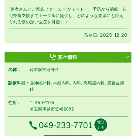
“患者さんとご家族ファースト”がモットー。予防から治療、在
宅療養支援までトータルに提供し、どのような要望にも応え
られる懐の深い医院を目指す
2025-12-20
取材日:
基本情報
名称：
鈴木脳神経外科
診療科目：
脳神経外科, 神経内科, 内科, 循環器内科, 美容皮膚
科
住所：
〒 350-1175
埼玉県川越市笠幡2082
電話
電話番号
049-233-7701
する