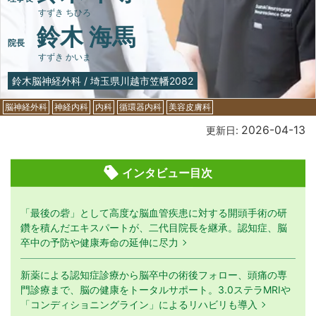
すずき ちひろ
鈴木 海馬
院長
すずき かいま
鈴木脳神経外科
/
埼玉県川越市笠幡2082
脳神経外科
神経内科
内科
循環器内科
美容皮膚科
2026-04-13
更新日:
インタビュー目次
「最後の砦」として高度な脳血管疾患に対する開頭手術の研
鑽を積んだエキスパートが、二代目院長を継承。認知症、脳
卒中の予防や健康寿命の延伸に尽力
新薬による認知症診療から脳卒中の術後フォロー、頭痛の専
門診療まで、脳の健康をトータルサポート。3.0ステラMRIや
「コンディショニングライン」によるリハビリも導入