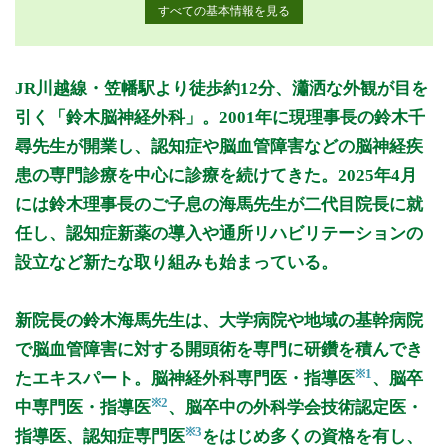
すべての基本情報を見る
月曜日
火曜日
水曜日
木曜日
金曜日
土曜日
日曜日
祝日
診療時間
月
火
水
木
金
土
日
祝
JR川越線・笠幡駅より徒歩約12分、瀟洒な外観が目を
9:00〜11:00
●
●
●
●
●
引く「鈴木脳神経外科」。2001年に現理事長の鈴木千
9:00〜12:00
●
●
尋先生が開業し、認知症や脳血管障害などの脳神経疾
14:30〜18:00
●
●
患の専門診療を中心に診療を続けてきた。2025年4月
15:00〜18:00
●
●
●
●
●
には鈴木理事長のご子息の海馬先生が二代目院長に就
任し、認知症新薬の導入や通所リハビリテーションの
休診日: 火
設立など新たな取り組みも始まっている。
備考: 月・水・木・金・土は午後予約制
日・祝は終日予約制
※診療時間や臨時休診・診療内容等について、事前に必ず医療
新院長の鈴木海馬先生は、大学病院や地域の基幹病院
機関ホームページ、またはお電話にてご確認ください。
で脳血管障害に対する開頭術を専門に研鑽を積んでき
※1
たエキスパート。脳神経外科専門医・指導医
、脳卒
>>病院なびで医療機関の詳細を見る
※2
中専門医・指導医
、脳卒中の外科学会技術認定医・
※3
指導医、認知症専門医
をはじめ多くの資格を有し、
公式HPはこちら