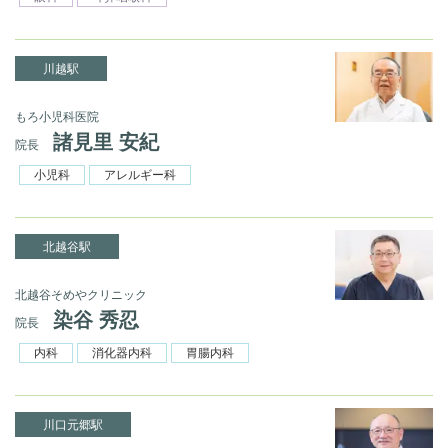
川越駅
もろ小児科医院
諸見里 安紀
院長
小児科
アレルギー科
北越谷駅
北越谷そめやクリニック
染谷 秀忍
院長
内科
消化器内科
胃腸内科
川口元郷駅