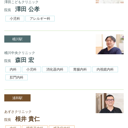
澤田こどもクリニック
澤田 公孝
院長
小児科
アレルギー科
桶川駅
桶川中央クリニック
森田 宏
院長
内科
小児科
消化器内科
胃腸内科
内視鏡内科
肛門内科
浦和駅
あずさクリニック
根井 貴仁
院長