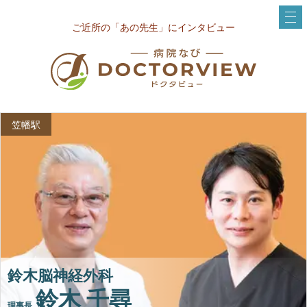
ご近所の「あの先生」にインタビュー
笠幡駅
鈴木脳神経外科
鈴木 千尋
理事長