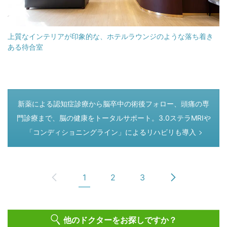
上質なインテリアが印象的な、ホテルラウンジのような落ち着き
ある待合室
つぎのページ
新薬による認知症診療から脳卒中の術後フォロー、頭痛の専
門診療まで、脳の健康をトータルサポート。3.0ステラMRIや
「コンディショニングライン」によるリハビリも導入
1
2
3
他のドクターをお探しですか？