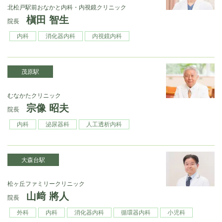
北松戸駅前おなかと内科・内視鏡クリニック
槇田 智生
院長
内科
消化器内科
内視鏡内科
茂原駅
むなかたクリニック
宗像 昭夫
院長
内科
泌尿器科
人工透析内科
大森台駅
松ヶ丘ファミリークリニック
山﨑 將人
院長
外科
内科
消化器内科
循環器内科
小児科