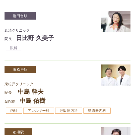
勝田台駅
真清クリニック
日比野 久美子
院長
眼科
東松戸駅
東松戸クリニック
中島 幹夫
院長
中島 佑樹
副院長
内科
アレルギー科
呼吸器内科
循環器内科
稲毛駅