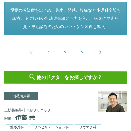
つぎのページ
得意の感染症をはじめ、鼻水、発熱、腹痛など小児科全般を
診療。予防接種や乳幼児健診にも力を入れ、病気の早期発
見・早期診断のためのレントゲン装置も導入
1
2
3
他のドクターをお探しですか？
稲毛海岸駅
三枝整形外科 真砂クリニック
伊藤 崇
院長
整形外科
リハビリテーション科
リウマチ科