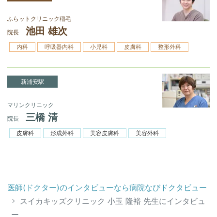
ふらットクリニック稲毛
池田 雄次
院長
内科
呼吸器内科
小児科
皮膚科
整形外科
新浦安駅
マリンクリニック
三橋 清
院長
皮膚科
形成外科
美容皮膚科
美容外科
医師(ドクター)のインタビューなら病院なびドクタビュー
スイカキッズクリニック 小玉 隆裕 先生にインタビュ
ー