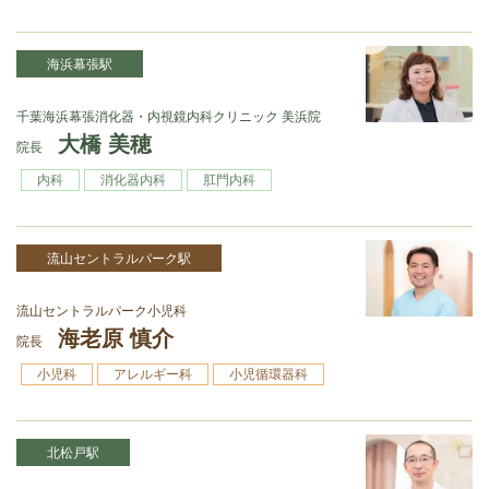
海浜幕張駅
千葉海浜幕張消化器・内視鏡内科クリニック 美浜院
大橋 美穂
院長
内科
消化器内科
肛門内科
流山セントラルパーク駅
流山セントラルパーク小児科
海老原 慎介
院長
小児科
アレルギー科
小児循環器科
北松戸駅