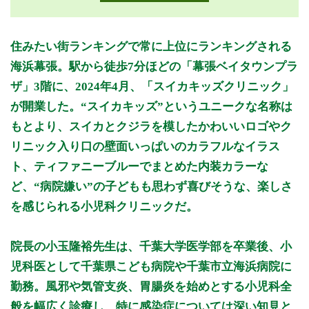
月曜日
火曜日
水曜日
木曜日
金曜日
土曜日
日曜日
祝日
診療時間
月
火
水
木
金
土
日
祝
住みたい街ランキングで常に上位にランキングされる
9:00～10:00
●
海浜幕張。駅から徒歩7分ほどの「幕張ベイタウンプラ
9:00～12:00
●
●
●
●
ザ」3階に、2024年4月、「スイカキッズクリニック」
10:00～12:00
●
が開業した。“スイカキッズ”というユニークな名称は
14:00～15:00
●
●
●
●
もとより、スイカとクジラを模したかわいいロゴやク
15:00～19:00
●
●
●
●
リニック入り口の壁面いっぱいのカラフルなイラス
ト、ティファニーブルーでまとめた内装カラーな
休診日：木、日、祝
ど、“病院嫌い”の子どもも思わず喜びそうな、楽しさ
備考：※(月～水・金)14:00～15:00、(土)9:00～10:00は乳幼
を感じられる小児科クリニックだ。
児健診・予防接種
※診療時間や臨時休診・診療内容等について、事前に必ず医療
院長の小玉隆裕先生は、千葉大学医学部を卒業後、小
機関ホームページ、またはお電話にてご確認ください。
児科医として千葉県こども病院や千葉市立海浜病院に
勤務。風邪や気管支炎、胃腸炎を始めとする小児科全
>>病院なびで医療機関の詳細を見る
般を幅広く診療し、特に感染症については深い知見と