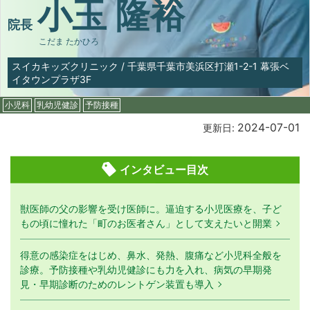
小玉 隆裕
院長
こだま たかひろ
スイカキッズクリニック
/
千葉県千葉市美浜区打瀬1-2-1 幕張ベ
イタウンプラザ3F
小児科
乳幼児健診
予防接種
2024-07-01
更新日:
インタビュー目次
獣医師の父の影響を受け医師に。逼迫する小児医療を、子ど
もの頃に憧れた「町のお医者さん」として支えたいと開業
得意の感染症をはじめ、鼻水、発熱、腹痛など小児科全般を
診療。予防接種や乳幼児健診にも力を入れ、病気の早期発
見・早期診断のためのレントゲン装置も導入