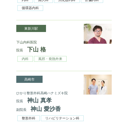
循環器内科
東新川駅
下山内科医院
下山 格
院長
内科
風邪・発熱外来
高崎市
ひかり整形外科高崎ハナミズキ院
神山 真孝
院長
神山 愛沙香
副院長
整形外科
リハビリテーション科