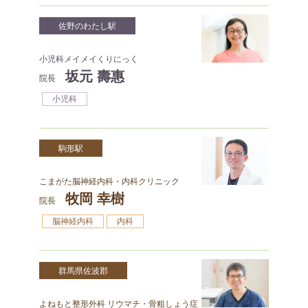
佐野のわたし駅
小児科メイメイくりにっく
坂元 壽惠
院長
小児科
駒形駅
こまがた脳神経内科・内科クリニック
牧岡 幸樹
院長
脳神経内科
内科
群馬県佐波郡
よねもと整形外科 リウマチ・骨粗しょう症