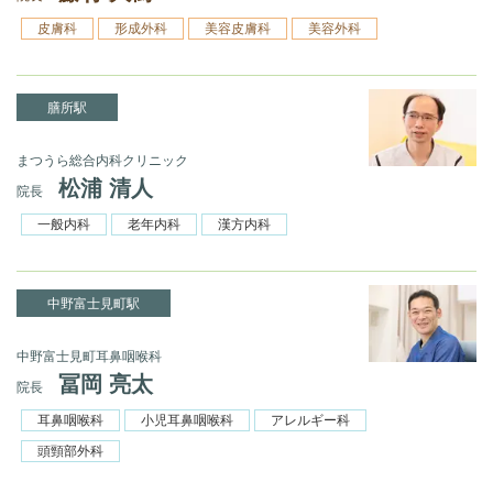
皮膚科
形成外科
美容皮膚科
美容外科
膳所駅
まつうら総合内科クリニック
松浦 清人
院長
一般内科
老年内科
漢方内科
中野富士見町駅
中野富士見町耳鼻咽喉科
冨岡 亮太
院長
耳鼻咽喉科
小児耳鼻咽喉科
アレルギー科
頭頸部外科