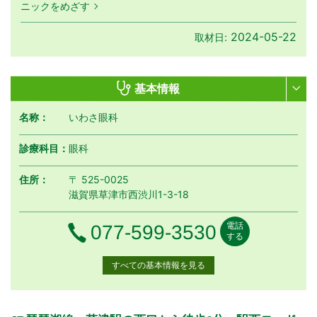
ニックをめざす
2024-05-22
取材日:
基本情報
名称：
いわさ眼科
診療科目：
眼科
住所：
〒 525-0025
滋賀県草津市西渋川1-3-18
電話
電話番号
077-599-3530
する
すべての基本情報を見る
月曜日
火曜日
水曜日
木曜日
金曜日
土曜日
日曜日
祝日
診療時間
月
火
水
木
金
土
日
祝