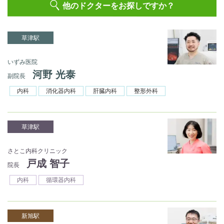
他のドクターをお探しですか？
草津駅
いずみ医院
河野 光泰
副院長
内科
消化器内科
肝臓内科
整形外科
草津駅
さとこ内科クリニック
戸成 智子
院長
内科
循環器内科
新旭駅