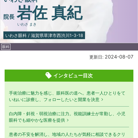
岩佐 真紀
院長
いわさ まき
いわさ眼科
/
滋賀県草津市西渋川1-3-18
眼科
2024-08-07
更新日:
インタビュー目次
手術治療に魅力を感じ、眼科医の道へ。患者一人ひとりをて
いねいに診療し、フォローしたいと開業を決意
白内障・斜視・弱視治療に注力。視能訓練士が常勤し、小児
眼科でも細やかな医療を提供
患者の不安を解消し、地域の人たちが気軽に相談できるクリ