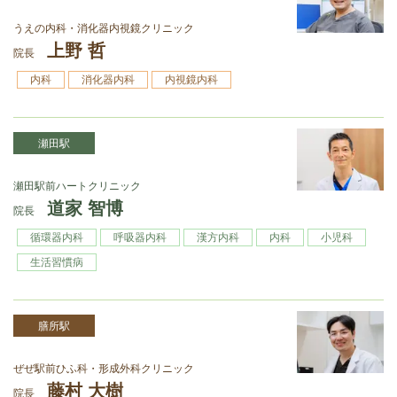
うえの内科・消化器内視鏡クリニック
上野 哲
院長
内科
消化器内科
内視鏡内科
瀬田駅
瀬⽥駅前ハートクリニック
道家 智博
院長
循環器内科
呼吸器内科
漢⽅内科
内科
⼩児科
⽣活習慣病
膳所駅
ぜぜ駅前ひふ科・形成外科クリニック
藤村 大樹
院長