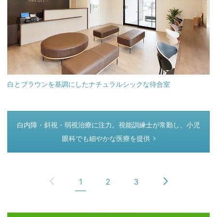
白とブラウンを基調にしたナチュラルシックな待合室
つぎのページ
白内障・斜視・弱視治療に注力。視能訓練士が常勤し、小児
眼科でも細やかな医療を提供
1
2
3