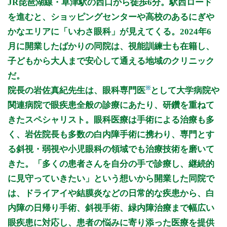
JR琵琶湖線・草津駅の西口から徒歩6分。駅西ロード
9:00～12:00
●
●
●
●
●
を進むと、ショッピングセンターや高校のあるにぎや
16:00～18:00
●
●
●
かなエリアに「いわさ眼科」が見えてくる。2024年6
月に開業したばかりの同院は、視能訓練士も在籍し、
休診日：水、日、祝
子どもから大人まで安心して通える地域のクリニック
備考：月・火・金 14:00～16:00(特殊検査・処置・術前検査・
だ。
硝子体注射)要予約
※
院長の岩佐真紀先生は、眼科専門医
として大学病院や
※診療時間や臨時休診・診療内容等について、事前に必ず医療
関連病院で眼疾患全般の診療にあたり、研鑽を重ねて
機関ホームページ、またはお電話にてご確認ください。
きたスペシャリスト。眼科医療は手術による治療も多
>>病院なびで医療機関の詳細を見る
く、岩佐院長も多数の白内障手術に携わり、専門とす
る斜視・弱視や小児眼科の領域でも治療技術を磨いて
公式HPはこちら
きた。「多くの患者さんを自分の手で診療し、継続的
に見守っていきたい」という想いから開業した同院で
は、ドライアイや結膜炎などの日常的な疾患から、白
内障の日帰り手術、斜視手術、緑内障治療まで幅広い
眼疾患に対応し、患者の悩みに寄り添った医療を提供