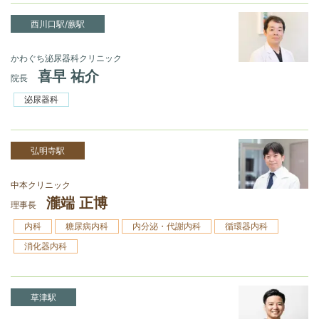
西川口駅/蕨駅
かわぐち泌尿器科クリニック
喜早 祐介
院長
泌尿器科
弘明寺駅
中本クリニック
瀧端 正博
理事長
内科
糖尿病内科
内分泌・代謝内科
循環器内科
消化器内科
草津駅